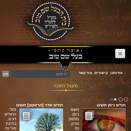
דף הבית
אודותנו
קישורים
צור קשר
סע
ערוץ הבעל שם טוב
מעגל השנה
הרב דניאל סטבסקי
צוואות מריב"ש
חודש ניסן תשעו
חודש אדר [הראשון] תשעו
אגרת הגאולה
השם
מזל
ניסן:
החודש:
מלשון
דגים,
פרשת השבוע
נסיון,
בחינת
נס
פוריות
מעגל השנה