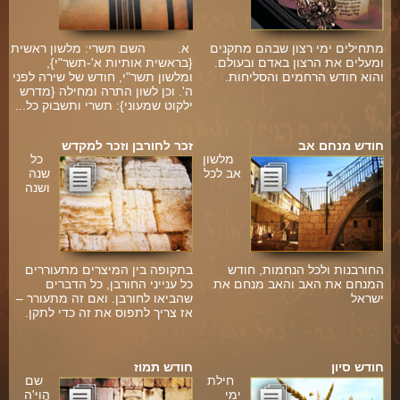
מתחילים ימי רצון שבהם מתקנים
א. השם תשרי: מלשון ראשית
ומעלים את הרצון באדם ובעולם.
{בראשית אותיות א'-תשר"י},
והוא חודש הרחמים והסליחות.
ומלשון תשר"י, חודש של שירה לפני
ה'. וכן לשון התרה ומחילה {מדרש
ילקוט שמעוני}: תשרי ותשבוק כל...
חודש מנחם אב
זכר לחורבן וזכר למקדש
מלשון
כל
אב לכל
שנה
ושנה
החורבנות ולכל הנחמות, חודש
בתקופה בין המיצרים מתעוררים
המנחם את האב והאב מנחם את
כל ענייני החורבן, כל הדברים
ישראל
שהביאו לחורבן. ואם זה מתעורר –
אז צריך לתפוס את זה כדי לתקן.
ו
חודש סיון
חודש תמוז
חילת
שם
ימי
הֲוַיָּ'ה