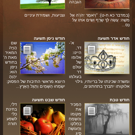
הגבהה
פינת הלכה
{במדבר כא ח-ט}: "וַיֹּאמֶר יְהֹוָ'ה אֶל
וצניעות, ושמירת עיניים
ספירת העומר
משֶׁה: עֲשֵׂה לְךָ שָׂרָף וְשִׂים אֹתוֹ עַל
נֵס...
חסד
ה
חודש אדר תשעה
חודש ניסן תשעה
גבורה
א'-
שם
דר,
הֲוַיָּה
תפארת
היינו:
המאיר
אלופו
מאת ה'
נצח
של
בחודש
עולם
ניסן
דר
הוא:
הוד
בעולמו
יִהַוְהָ
ומשרה שכינתו על בריותיו, גילוי
היוצא מראשי התיבות של הפסוק:
יסוד
אלוקותו יתברך בתחתונים,
יִשְׂמְחוּ הַשָּׁמַיִם וְתָגֵל הָאָרֶץ...
מלכות
חודש טבת
חודש שבט תשעה
סיפורי הבעל שם טוב
הַמַּכִּיר
דלי,
אֶת
בחינת
מְקוֹמוֹ
כלי
הרב שמואל אליהו
וְהַשָּׂמֵחַ
לשפע
בְּחֶלְקוֹ
תורה
הרב מיכי יוספי
וְהָעוֹשֶׂה
סְיָג