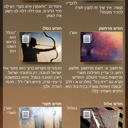
ארכיון
לִדְבָרָיו.
וחסדים: "וַתֹּאמַרְן אִישׁ מִצְרִי הִצִּילָנוּ
וְקָשֶׁה: אֵיךְ שַׁיָּךְ זֶה לְקִנְיַן תּוֹרָה
מִיַּד הָרֹעִים, וְגַם דָּלֹה דָלָה לָנוּ וַיַּשְׁקְ
תרומות
לְהַכִּיר מְקוֹמוֹ?
אֶת הַצֹּאן
ה
שאלות ותשובות
חודש מרחשון
חודש כסלו
עש"ן
"הכלל
קבלת קהל
הוא:
בראש
חנות ספרים
השנה
ויום
מאמרים
פרשת השבוע
מרחשון: א. השם מרחשון: מלשון
הכפורים הקדוש ברוך הוא פוקד את
רחש, כי עדיין תפילות תשרי
ישראל לטובה, רק בחנוכה ישראל
מרחשות באויר העולם. החודש
רואין הטובה בשכל, והוא במחשבה.
מעגל השנה
נקרא גם "ירח בול" {מלכים א ו לח}:
כי עיני עדה, פירש רש"י ז"ל - חכמי
"וּבַשָּׁנָה הָאַחַת עֶשְׂרֵה בְּיֶרַח בּוּל הוּא
העדה. ולכך...
הבעל שם-טוב
הַחֹדֶשׁ הַשְּׁמִינִי כָּלָה...
אירועים מיוחדים
חודש אלול
חודש תשרי
באלול
עש"ן
ה
תשרי: