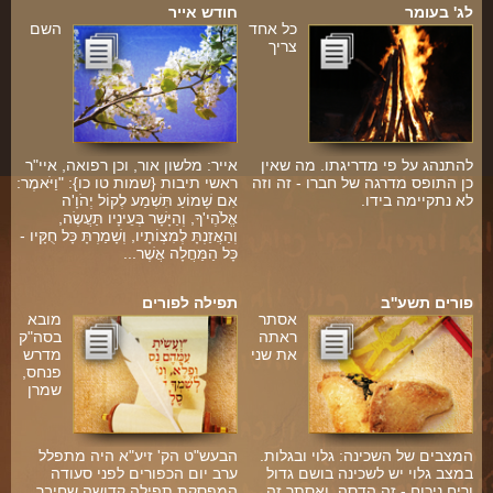
לג' בעומר
חודש אייר
כל אחד
השם
צריך
להתנהג על פי מדריגתו. מה שאין
אייר: מלשון אור, וכן רפואה, איי"ר
כן התופס מדרגה של חברו - זה וזה
ראשי תיבות {שמות טו כו}: "וַיֹּאמֶר:
לא נתקיימה בידו.
אִם שָׁמוֹעַ תִּשְׁמַע לְקוֹל יְהֹוָ'ה
אֱלֹהֶי'ךָ, וְהַיָּשָׁר בְּעֵינָיו תַּעֲשֶׂה,
וְהַאֲזַנְתָּ לְמִצְוֹתָיו, וְשָׁמַרְתָּ כָּל חֻקָּיו -
כָּל הַמַּחֲלָה אֲשֶׁר...
פורים תשע''ב
תפילה לפורים
אסתר
מובא
ראתה
בסה"ק
את שני
מדרש
פנחס,
שמרן
המצבים של השכינה: גלוי ובגלות.
הבעש"ט הק' זיע"א היה מתפלל
במצב גלוי יש לשכינה בושם גדול
ערב יום הכפורים לפני סעודה
וריח ניכוח - זה הדסה, ואסתר זה
המפסקת תפילה קדושה שחיבר