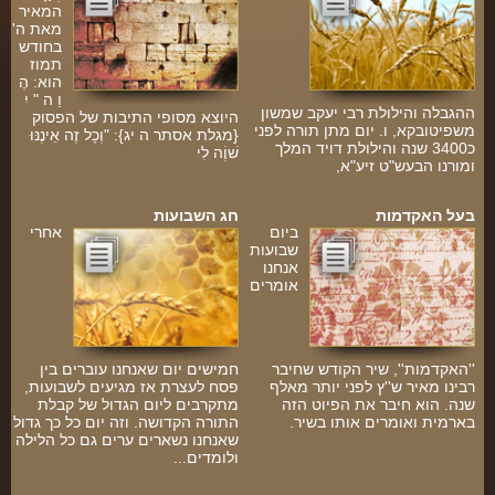
המאיר
מאת ה'
בחודש
תמוז
הוא: הֶ
וֵ ה " יִ
ההגבלה והילולת רבי יעקב שמשון
היוצא מסופי התיבות של הפסוק
משפיטובקא, ו. יום מתן תורה לפני
{מגלת אסתר ה יג}: "וְכָל זֶה אֵינֶנּוּ
כ3400 שנה והילולת דויד המלך
שׁוֶֹה לִי
ומורנו הבעש"ט זיע"א,
בעל האקדמות
חג השבועות
ביום
אחרי
שבועות
אנחנו
אומרים
''האקדמות'', שיר הקודש שחיבר
חמישים יום שאנחנו עוברים בין
רבינו מאיר ש''ץ לפני יותר מאלף
פסח לעצרת אז מגיעים לשבועות,
שנה. הוא חיבר את הפיוט הזה
מתקרבים ליום הגדול של קבלת
בארמית ואומרים אותו בשיר.
התורה הקדושה. וזה יום כל כך גדול
שאנחנו נשארים ערים גם כל הלילה
ולומדים...