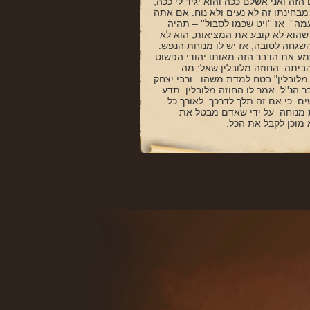
הזה ואני אשלם ככה והוא יגיד לי ככה,
מבחינתו זה לא נעים ולא נוח. אם אתה
עמה'' אז ''ויט שכמו לסבול'' – תהיה
 שהוא לא קובע את המציאות, הוא לא
השגחה לטובה, אז יש לו מנוחת הנפש.
 שמע את הדבר הזה מאותו יהודי הפשוט
 הביתה. החוזה מלובלין שאל: מה
מלובלין" בטח למדת משהו. ורבי יצחק
הנ''ל. אמר לו החוזה מלובלין: תדע
ם. כי אם זה תלך לדרכך לאורך כל
ת מנוחה על ידי שאדם מבטל את
 מוכן לקבל את הכל.