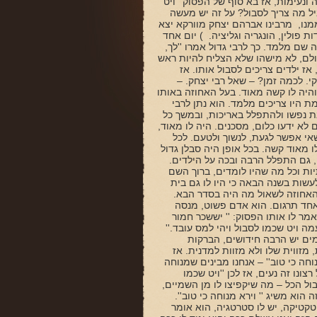
 ונעימות, אז בא סוף של הפסוק'' ויט
יל מה צריך לסבול? על זה יש מעשה
ממנו, מרבינו אברהם יצחק מוורקא יצא
ת פולין, הונגריה וגליציה. ) יום אחד
 שם מלמד. כך לרבי גדול אמרו ''לך,
 עולם, לא מישהו שלא הצליח להיות ראש
 אז ילדים צריכים לסבול אותו. אז
קי. לכמה זמן? – שאל רבי יצחק. –
היה לו קשה מאוד. בעל האחוזה באותו
מת היו צריכים מלמד. הוא נתן לרבי
ת נפשו ולהתפלל באריכות, ובמשך כל
לא ידעו כלום, מסכנים. היה לו מאוד,
אי אפשר לגעת, לנשוך ולטעם. לכל
מאוד קשה. בכל אופן היה סבלן גדול
 גם התפלל הרבה ובכה על הילדים.
ות וכל מה שהיו לומדים, ברוך השם
שות בשנה הבאה כי היו לו גם בית
האחוזה לשאול מה היה בסדר הבא.
אחד תרגום. הוא אדם פשוט, מנסה
מר לו אותו הפסוק: '' יששכר חמור
ה ויט שכמו לסבול ויהי למס עובד.''
ים יש הרבה חידושים, הברקות
זווית שלו ולא מזוות למדנית. אז
וחה כי טוב'' – אנחנו מבינים שמנוחה
צונו זה נעים, אז לכן ''ויט שכמו
ול הכל – מה שיקפיצו לו מן השמיים,
וא משיג '' וירא מנוחה כי טוב''.
קטיקה, יש לו סטרטגיה, הוא אומר