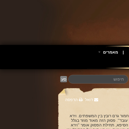
מאמרים
סע
דואל
הדפסה
חמור גרם רובץ בין המשפתים. וירא
עובד''. פסוק הזה מאוד מוזר בגלל
סיפא, תחילת הפסוק אומר ''וירא