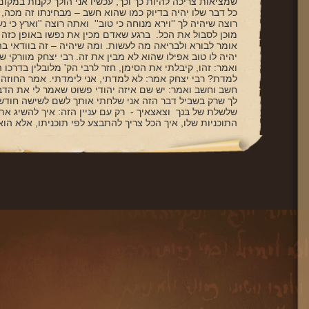
שמציאות צריכה להיות כך וכך, עכשיו אני הולך לקנות במקום 
כל דבר שלו יהיה בדיוק כמו שהוא חשב – מבחינתו זה מכה, 
רוצה שיהיה לך ''וירא מנוחה כי טוב'' ואתה רוצה ''וארץ כי נ
מוכן לסבול את הכל. ברגע שאדם מכין את נפשו באופן כזה
אומר לבורא ולבריאה מה לעשות. ומה שיהיה – זה בוודאי ב
יהיה לו טוב אפילו שהוא לא מבין את זה. רבי יצחק מוורקי
ואמר: זהו, קיבלתי את הסימן, חזר לרבי הק' מלובלין בדרכו
למדת? רבי יצחק אמר: לא למדתי, אני לימדתי. אמר החוזה 
חשב וחשב ואמר: יש שם איזה יהודי פשוט שאמר לי את הדבר 
לך שרק בשביל דבר הזה אני שלחתי אותך לשם לשישה חודשי
שלשלת של בנך וצאצאיך - רק עם עניין הזה: איך להשיג א
התוכניות שלו, איך הכל צריך להתבצע לפי תוכניתו, אלא הוא