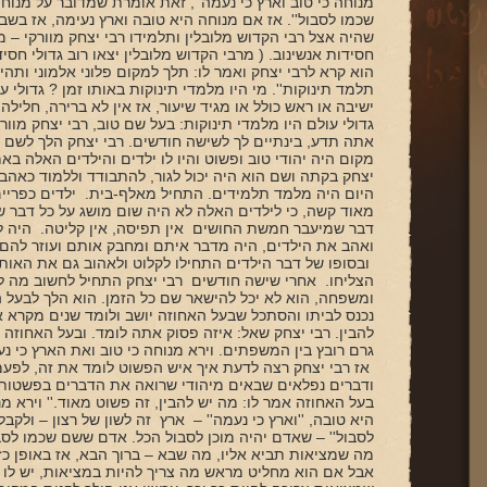
מנוחה כי טוב וארץ כי נעמה'', זאת אומרת שמדובר על מנוחה
שכמו לסבול''. אז אם מנוחה היא טובה וארץ נעימה, אז בשב
שהיה אצל רבי הקדוש מלובלין ותלמידו רבי יצחק מוורקי – 
חסידות אנשינוב. ( מרבי הקדוש מלובלין יצאו רוב גדולי חסידו
הוא קרא לרבי יצחק ואמר לו: תלך למקום פלוני אלמוני ותהיה
תלמד תינוקות''. מי היו מלמדי תינוקות באותו זמן ? גדולי
ישיבה או ראש כולל או מגיד שיעור, אז אין לא ברירה, חלילה,
גדולי עולם היו מלמדי תינוקות: בעל שם טוב, רבי יצחק מוור
אתה תדע, בינתיים לך לשישה חודשים. רבי יצחק הלך לשם ו
מקום היה יהודי טוב ופשוט והיו לו ילדים והילדים האלה בא
יצחק בקתה ושם הוא היה יכול לגור, להתבודד וללמוד כאהב
היום היה מלמד תלמידים. התחיל מאלף-בית. ילדים כפריים 
מאוד קשה, כי לילדים האלה לא היה שום מושג על כל דבר ש
דבר שמיעבר חמשת החושים אין תפיסה, אין קליטה. היה לו 
ואהב את הילדים, היה מדבר איתם ומחבק אותם ועוזר להם,
ובסופו של דבר הילדים התחילו לקלוט ולאהוב גם את האותי
הצליחו. אחרי שישה חודשים רבי יצחק התחיל לחשוב מה לע
ומשפחה, הוא לא יכל להישאר שם כל הזמן. הוא הלך לבעל 
נכנס לביתו והסתכל שבעל האחוזה יושב ולומד שנים מקרא 
להבין. רבי יצחק שאל: איזה פסוק אתה לומד. ובעל האחוזה א
גרם רובץ בין המשפתים. וירא מנוחה כי טוב ואת הארץ כי נעמ
אז רבי יצחק רצה לדעת איך איש הפשוט לומד את זה, לפעמ
ודברים נפלאים שבאים מיהודי שרואה את הדברים בפשטות, מ
בעל האחוזה אמר לו: מה יש להבין, זה פשוט מאוד.'' וירא מנ
היא טובה, ''וארץ כי נעמה'' – ארץ זה לשון של רצון – ולקבל ר
לסבול'' – שאדם יהיה מוכן לסבול הכל. אדם ששם שכמו לסב
מה שמציאות תביא אליו, מה שבא – ברוך הבא, אז באופן כזה ה
אבל אם הוא מחליט מראש מה צריך להיות במציאות, יש לו ט