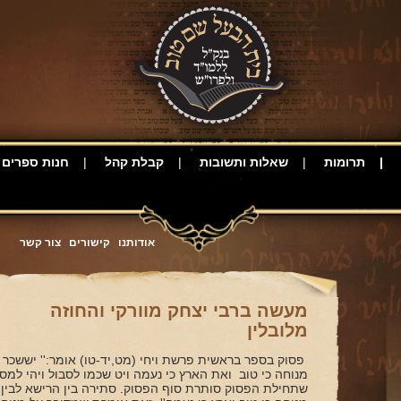
תרומות
שאלות ותשובות
קבלת קהל
חנות ספרים
אודותנו
קישורים
צור קשר
מעשה ברבי יצחק מוורקי והחוזה
מלובלין
פסוק בספר בראשית פרשת ויחי (מט,יד-טו) אומר:'' יששכר 
מנוחה כי טוב ואת הארץ כי נעמה ויט שכמו לסבול ויהי למס 
שתחילת הפסוק סותרת סוף הפסוק. סתירה בין הרישא לבין ה