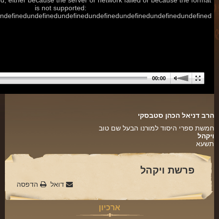
d, either because the server or network failed or because the format
is not supported:
פינת הלכה
undefinedundefinedundefinedundefinedundefinedundefinedundefined
ספירת העומר
חסד
גבורה
00:00
תפארת
נצח
הרב דניאל הכהן סטבסקי
הוד
חמשת ספרי היסוד למורנו הבעל שם טוב
יסוד
ויקהל
תשעא
מלכות
סיפורי הבעל שם טוב
פרשת ויקהל
דואל
הדפסה
הרב שמואל אליהו
הרב מיכי יוספי
ארכיון