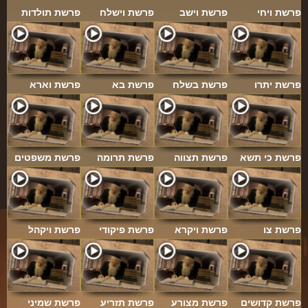
ארכיון
פרשת ויחי
פרשת וישב
פרשת וישלח
פרשת תולדות
תרומות
שאלות ותשובות
קבלת קהל
פרשת יתרו
פרשת בשלח
פרשת בא
פרשת וארא
חנות ספרים
מאמרים
פרשת כי תשא
פרשת תצווה
פרשת תרומה
פרשת משפטים
פרשת השבוע
מעגל השנה
הבעל שם-טוב
פרשת צו
פרשת ויקרא
פרשת פיקודי
פרשת ויקהל
אירועים מיוחדים
פרשת קדושים
פרשת מצורע
פרשת תזריע
פרשת שמיני