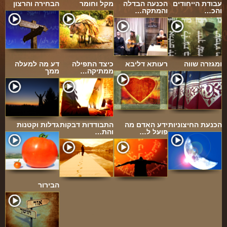
עבודת הייחודים
הכנעה הבדלה
מקל וחומר
הבחירה והרצון
והכ…
והמתקה…
פינת הלכה
ספירת העומר
חסד
ומגזרה שווה
רעותא דליבא
כיצד התפילה
דע מה למעלה
גבורה
ממתיקה…
ממך
תפארת
נצח
הוד
הכנעת החיצוניות
ידע האדם מה
התבודדות דבקות
גדלות וקטנות
פועל ל…
והת…
יסוד
מלכות
סיפורי הבעל שם טוב
הבירור
הרב שמואל אליהו
הרב מיכי יוספי