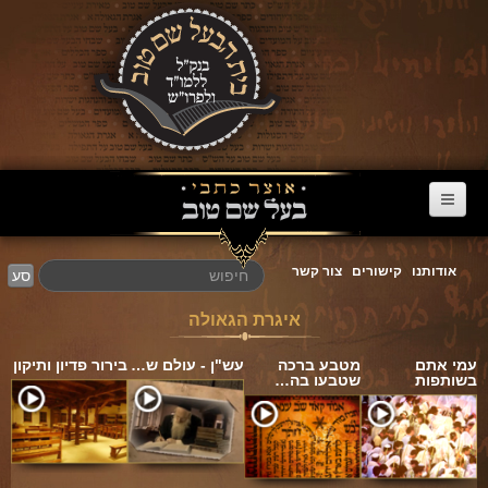
דף הבית
אודותנו
קישורים
צור קשר
סע
ערוץ הבעל שם טוב
איגרת הגאולה
הרב דניאל סטבסקי
עמי אתם
מטבע ברכה
עש"ן - עולם ש…
בירור פדיון ותיקון
צוואות מריב"ש
בשותפות
שטבעו בה…
אגרת הגאולה
פרשת השבוע
מעגל השנה