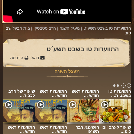
פינת הלכה
ספירת העומר
התוועדות טו בשבט תשע׳ט | מעגל השנה | הרב סטבסקי | בית הבעל שם
חסד
טוב
גבורה
התוועדות טו בשבט תשע׳ט
תפארת
דואל
הדפסה
נצח
מעגל השנה
הוד
יסוד
התוועדות טו
התוועדות ראש
התוועדות ראש
שיעור של הרב
מלכות
בשבט ת…
חודש …
חודש …
לכבוד…
סיפורי הבעל שם טוב
הרב שמואל אליהו
הרב מיכי יוספי
…
שיעור לערב יום
הושענא רבה
התוועדות ראש
התוועדות ראש
כיפ…
תש׳פ
חודש …
חודש …