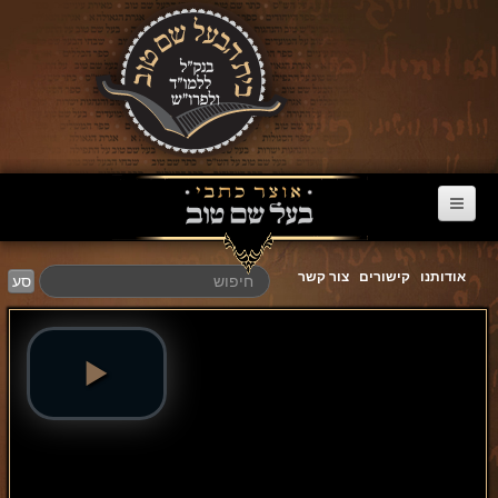
דף הבית
אודותנו
קישורים
צור קשר
סע
ערוץ הבעל שם טוב
הרב דניאל סטבסקי
צוואות מריב"ש
אגרת הגאולה
פרשת השבוע
מעגל השנה