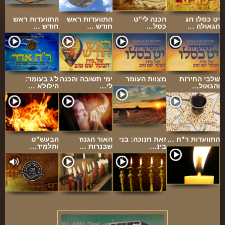
יט כסלו חג
הכנה לי"ט
התוועדות ראש
התוועדות ראש
הגאולה …
כסל…
חודש …
חודש …
שלבי החירות
מצוות העומר
ימי תשובה והכנה
ל'ג בעומר:
והגאול…
לי…
הילולא …
התוועדות ר"ח …
זאת חנוכה: בני
האור הגנוז
הבעש"ט
בינ…
שבנרות …
ותלמיד…