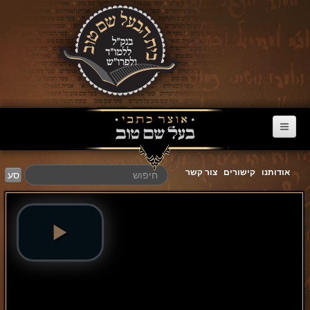
דף הבית
אודותנו
קישורים
צור קשר
סע
ערוץ הבעל שם טוב
הרב דניאל סטבסקי
צוואות מריב"ש
אגרת הגאולה
פרשת השבוע
מעגל השנה