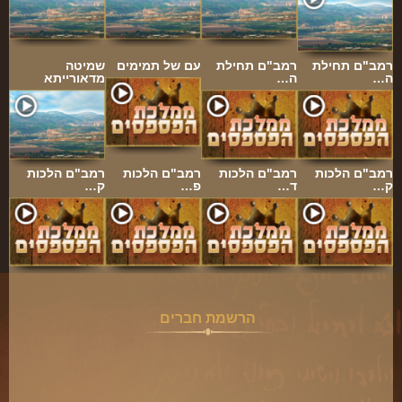
ארכיון
תרומות
רמב"ם תחילת
רמב"ם תחילת
עם של תמימים
שמיטה
שאלות ותשובות
ה…
ה…
מדאורייתא
קבלת קהל
חנות ספרים
רמב"ם הלכות
רמב"ם הלכות
רמב"ם הלכות
רמב"ם הלכות
מאמרים
ק…
ד…
פ…
ק…
פרשת השבוע
מעגל השנה
הבעל שם-טוב
אירועים מיוחדים
הרשמת חברים