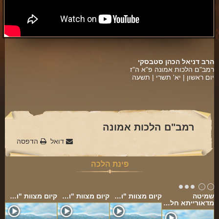
פינת הלכה
ספירת העומר
חסד
הרב דניאל הכהן סטבסקי
גבורה
רמב"ם הלכות אמונה פ"א ה"ז
יום ראשון | יא' תשרי | תשעה
תפארת
נצח
הוד
רמב"ם הלכות אמונה
יסוד
דואל
הדפסה
מלכות
פינת הלכה
סיפורי הבעל שם טוב
הרב שמואל אליהו
שמיטה
קיום מצוות "ו…
קיום מצוות "ו…
קיום מצוות "ו…
הרב מיכי יוספי
מדאורייתא חל…