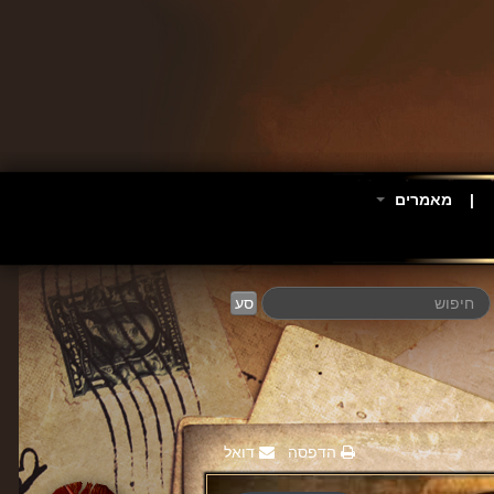
מאמרים
סע
הדפסה
דואל