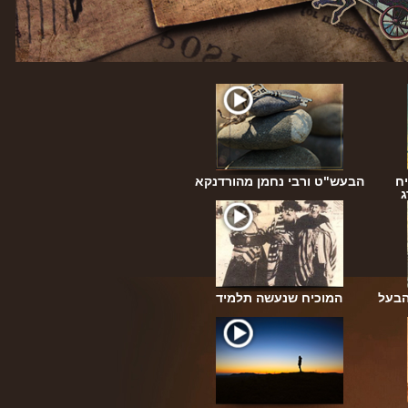
ח
הבעש"ט ורבי נחמן מהורדנקא
ג
הבעל
המוכיח שנעשה תלמיד