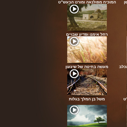
ן
המוכיח מפולנאה ומורנו הבעש"ט
רחל אימנו ופדיון שבויים
כלב
מעשה בחיטה של שיגעון
ט
משל בן המלך בגלות