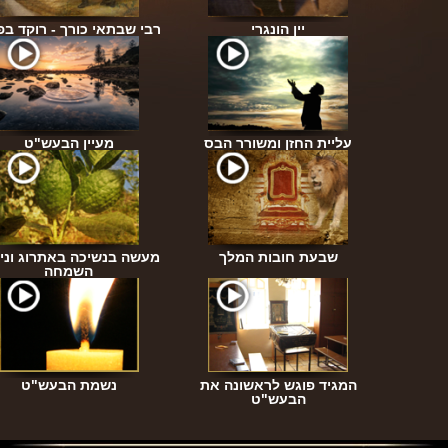
דיקים
יין הונגרי
רבי שבתאי כורך - רוקד ב
עליית החזן ומשורר הבס
מעיין הבעש"ט
פילה
שבעת חובות המלך
מעשה בנשיכה באתרוג וניס
השמחה
נו לה'
המגיד פוגש לראשונה את
נשמת הבעש"ט
ל?
הבעש"ט