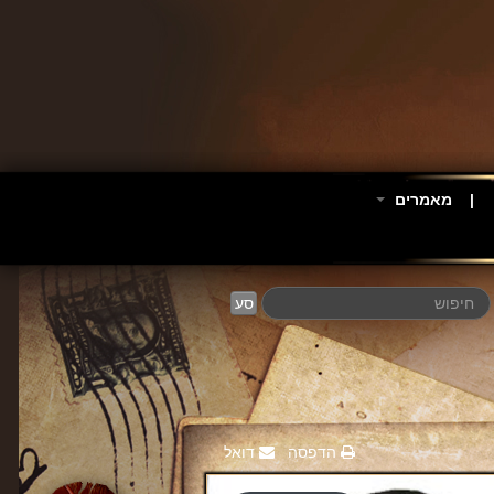
מאמרים
סע
הדפסה
דואל