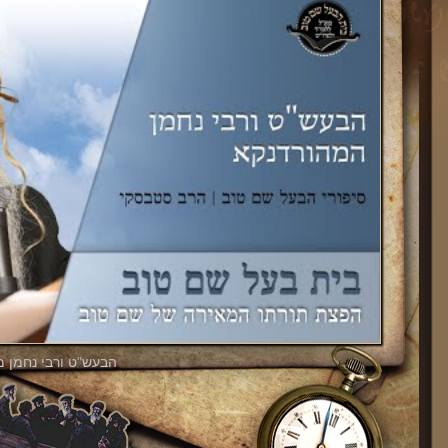
הבעש"ט ורבי נחמן מ