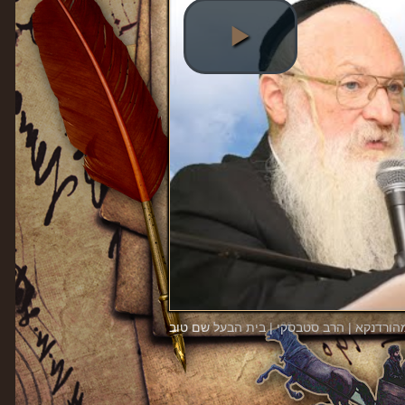
הורדנקא | הרב סטבסקי | בית הבעל שם טוב