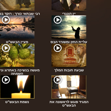
דיקים
יין הונגרי
רבי שבתאי כורך - רוקד ב
עליית החזן ומשורר הבס
מעיין הבעש"ט
פילה
שבעת חובות המלך
מעשה בנשיכה באתרוג וניס
השמחה
נו לה'
המגיד פוגש לראשונה את
נשמת הבעש"ט
ל?
הבעש"ט