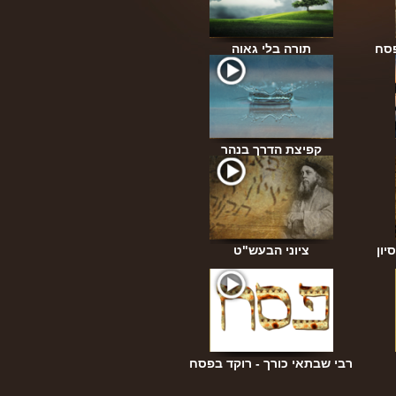
פסח
תורה בלי גאוה
קפיצת הדרך בנהר
יון
ציוני הבעש"ט
רבי שבתאי כורך - רוקד בפסח