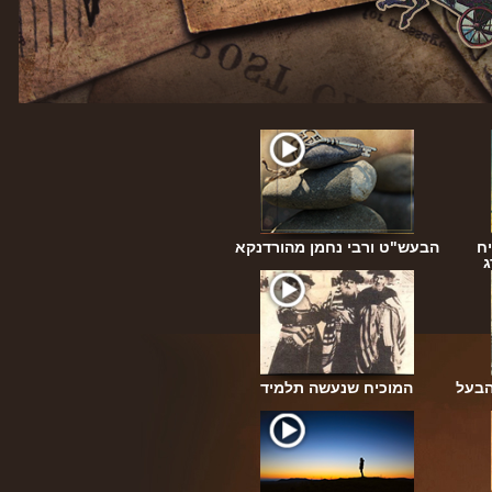
ח
הבעש"ט ורבי נחמן מהורדנקא
ג
הבעל
המוכיח שנעשה תלמיד