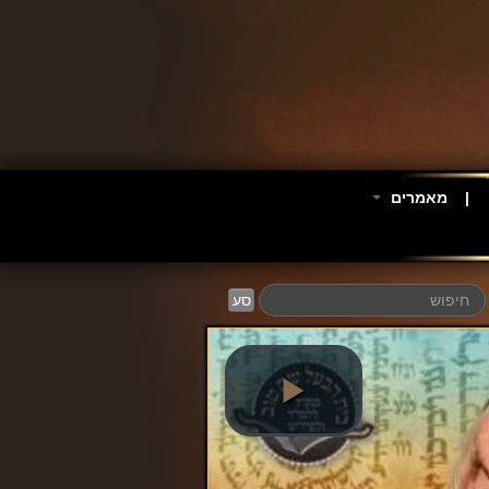
מאמרים
סע