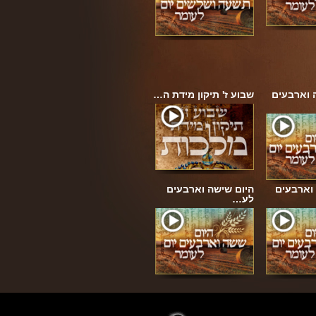
 וארבעים
שבוע ז' תיקון מידת ה…
וארבעים
היום שישה וארבעים
לע…