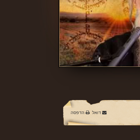
דואל
הדפסה