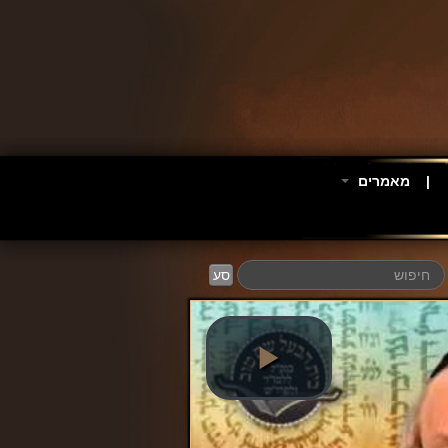
מאמרים
סע