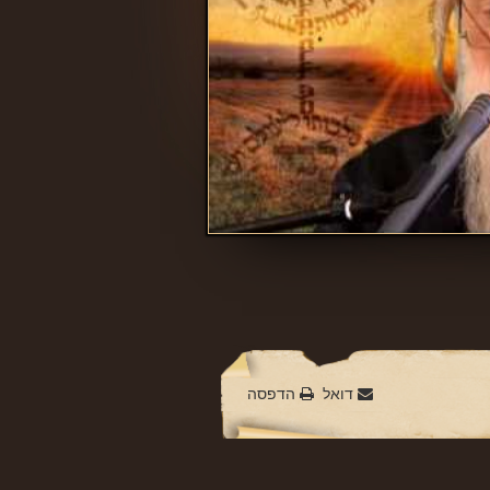
דואל
הדפסה