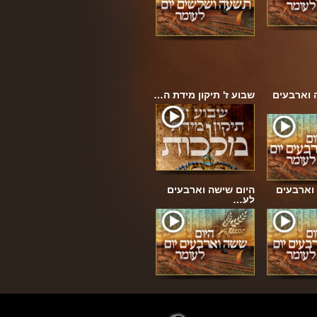
 וארבעים
שבוע ז' תיקון מידת ה…
וארבעים
היום שישה וארבעים
לע…