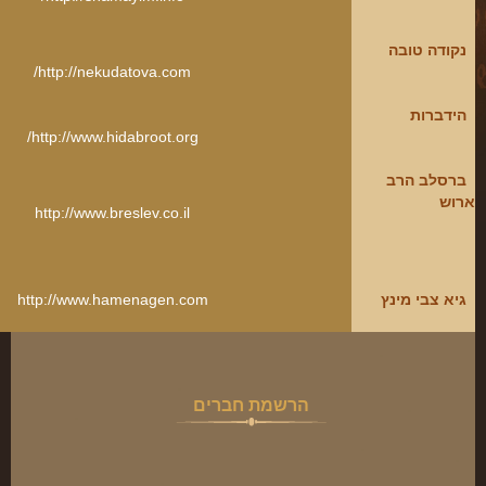
פינת הלכה
נקודה טובה
ספירת העומר
http://nekudatova.com/
חסד
הידברות
http://www.hidabroot.org/
גבורה
ברסלב הרב
תפארת
ארוש
http://www.breslev.co.il
נצח
הוד
יסוד
גיא צבי מינץ
http://www.hamenagen.com
מלכות
סיפורי הבעל שם טוב
הרשמת חברים
הרב שמואל אליהו
הרב מיכי יוספי