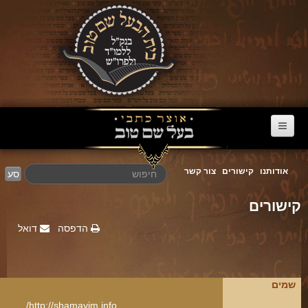
דף הבית
אודותנו
קישורים
צור קשר
סע
ערוץ הבעל שם טוב
קישורים
הרב דניאל סטבסקי
הדפסה
דואל
צוואות מריב"ש
אגרת הגאולה
פרשת השבוע
שמים
מעגל השנה
http://shamayim.info/