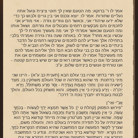
אמר לו ר' ברוקא: מה הטעם שאין לך חוטי ציצית ונועל אתה
נעליים שחורות. אמר לו: יוצא ונכנס אני בין גויים ולבוש כך כדי
שלא ידעו שיהודי אני, וכאשר הם גוזרים גזרה - אזי מודיע אני
לחכמים והם מבקשים רחמים ומבטלים את גזרתם. ושאל אותו:
ומה הטעם שכאשר אמרתי לך אני מה מעשיך ואמרת לי לך
עכשיו ובוא מחר? אמר לו: באותה שעה גזרו גזירה ואמרתי בלבי:
בתחילה אלך ואודיע להם לחכמים שיבקשו רחמים על הדבר.
בינתיים באו שניים אחרים לשוק, אמר לו אליהו הנביא לר'
ברוקא: אלה גם כן בני עולם הבא הם! הלך אליהם ואמר להם:
מה מעשיכם? אמרו לו: אנשים שמחים אנו ומשמחים אנו את
העצובים! וגם כן כאשר אנחנו רואים שניים שיש ביניהם קטטה -
אנו טורחים ועושים ביניהם שלום, ע"כ:
"הני תרי בדחני שהיו בני עולם הבא {תענית כב ע"א} - היינו שני
מיני בדחנות: מי שהוא במדרגה זו שכל העולם משחקין בו, מצד
{ישעיה נט טו}: וַתְּהִי הָאֱמֶת נֶעְדֶּרֶת - וְסָר מֵרָע מִשְׁתּוֹלֵל, וַיַּרְא
יְהֹוָ"ה - וַיֵּרַע בְּעֵינָיו כִּי אֵין מִשְׁפָּט, והוא משחק בכל העולם, והולך
לבטח בעבודתו יתברך נוכח ה' דרכו":
אֲנִ"י ואֵי"ן
"פירוש הפסוק {קהלת ט י}: כֹּל אֲשֶׁר תִּמְצָא יָדְךָ לַעֲשׂוֹת - בְּכֹחֲךָ
עֲשֵׂה, כִּי אֵין מַעֲשֶׂה וְחֶשְׁבּוֹן וְדַעַת וְחָכְמָה בִּשְׁאוֹל אֲשֶׁר אַתָּה הֹלֵךְ
שָׁמָּה. שהוא עניין חנוך מט"טרון שהיה מייחד קודשא בריך הוא
ושכינתיה על כל תפירה ותפירה בעולם הזה. והעולה משם,
שצריך לקשר המעשה עם המחשבה שהיא נשמתו הנקראת כֹחֲךָ,
וזה נקרא: יחוד קודשא בריך הוא ושכינתיה. ונודע כי המחשבה
הנקרא אֵין, כשמקשר המעשה שהיא השכינה הנקרא אֲנִי עם