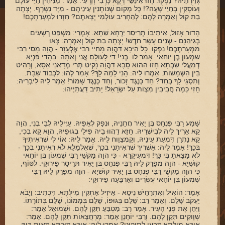
גְּזֵירְתֵיהּ? נַפְקוּ. חָזוּ אִינַּשֵּׁי דְּקָא כָּרְבִי וְזָרְעִי. אָמַר: מַנִּיחִין חַיֵּי עוֹלָם
וְעוֹסְקִין בְּחַיֵי שָׁעָה?! כָּל מָקוֹם שֶׁנּוֹתְנִין עֵינֵיהֶם - מִיָּד נִשְׂרָף. יָצְתָה
בַת קוֹל וְאָמְרָה לָהֶם: לְהַחְרִיב עוֹלָמִי יְצָאתֶם? חִזְרוּ לִמְעָרַתְכֶם!
הָדוּר אָזוּל, אִיתֵיבוֹ תְּרֵיסַר יַרְחָא שַׁתָּא. אָמְרֵי: מִשְׁפַּט רְשָׁעִים
בְּגֵיהֵנָּם - שְׁנֵים עָשָׂר חֹדֶשׁ! יָצְתָה בַת קוֹל וְאָמְרָה: צְאוּ
מִמְּעָרַתְכֶם! נַפְקוּ. כָּל הֵיכָא דַּהֲוָה מָחֵיי רַבִּי אֶלְעָזָר - הֲוָה מָסֵי רַבִּי
שִׁמְעוֹן בֶּן יוֹחַאי. אָמַר לוֹ: בְּנִי! דַּי לָעוֹלָם אֲנִי וְאַתָּה. בַּהָדֵי פַּנְיָא
דְּמַעֲלִי שַׁבְּתָא חָזוּ הַהוּא סָבָא דַהֲוָה נָקִיט תְּרֵי מְדָאנֵי אָסָא, וְרָהִיט
בֵּין הַשְּׁמָשׁוֹת. אָמְרוּ לֵיהּ: הָנֵי לָמָּה לָךְ? אָמַר לְהוּ: לִכְבוֹד שַׁבָּת.
וְתִסְגֵי לָךְ בְּחַד? חַד כְּנֶגֶד זָכוֹר, וְחַד כְּנֶגֶד שָׁמוֹר! אָמַר לֵיהּ לִיבְרֵיהּ:
חָזִי כַּמָּה חֲבִיבִין מִצְוֹת עַל יִשְׂרָאֵל! יָתִיב דַּעֲתֵיְיהוּ:
שָׁמַע רַבִּי פִּנְחָס בֶּן יָאִיר חֲתָנֵיהּ, וּנְפָק לְאַפֵּיהּ. עַיְּילֵיהּ לְבֵי בְנִי, הֲוָה
קָא אָרִיךְ לֵיהּ לְבִישְׁרֵיהּ. חָזָא דַהֲווּ בֵיה פִּילֵי בְגוּפֵיהּ, הֲוָא קָא בְכִי,
קָא נָתְרָן דִּמְעַת עֵינֵיהּ, וְקָמְצַוַוח לֵיהּ. אָמַר לֵיהּ: אוֹי לִי שֶׁרְאִיתִיךָ
בְּכָךְ! אָמַר לֵיהּ: אַשְׁרֶיךְ שֶׁרְאִיתַנִי בְכָךְ, שֶׁאִלְמָלֵא לֹא רְאִיתָנִי בְכָךְ -
לֹא מָצָאתָ בִּי כָּךְ! דְּמְעִיקַרָא - כִּי הֲוָה מַקְשֵׁי רַבִּי שִׁמְעוֹן בֶּן יוֹחַאי
קוּשִׁיָא - הֲוָה מְפָרֵק לֵיהּ רַבִּי פִּנְחָס בֶּן יָאִיר תְּרֵיסָר פֵּירוּקֵי. לְסּוֹף,
כִּי הֲוָה מַקְשֵׁי רַבִּי פִּנְחָס בֶּן יָאִיר קוּשְׁיָא - הֲוָה מְפָרֵק לֵיהּ רַבִּי
שִׁמְעוֹן בֶּן יוֹחַאי עֶשְׂרִים וְאַרְבָּעָה פֵּירוּקֵי:
אָמַר: הוֹאִיל וְאִתְרַחֵישׁ נִיסָא - אֵיזִיל אַתְקִין מִילְּתָא. דִּכְתִיב: וַיָבֹא
יַעֲקֹב שָׁלֵם. וְאָמַר רַב: שָׁלֵם בְּגּוּפוֹ, שָׁלֵם בְּמָמוֹנוֹ, שָׁלֵם בְּתוֹרָתוֹ.
וַיִּחַן אֶת פְּנֵי הָעִיר. אָמַר רַב: מַטְבֵּעַ תִּקֵן לָהֶם. וּשְׁמוּאֵל אָמַר:
שְׁוָוקִים תִּקֵן לָהֶם. וְרַבִּי יוֹחָנָן אָמַר: מֶרְחֲצָאוֹת תִּקֵן לָהֶם. אָמַר:
אִיכָּא מִילְּתָא דְּבָעִי לְתִיקוּנֵי? אָמְרוּ לֵיהּ: אִיכָּא דּוּכְתָּא דְּאִית בֵּיהּ