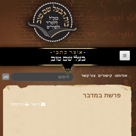
דף הבית
אודותנו
קישורים
צור קשר
סע
ערוץ הבעל שם טוב
הרב דניאל סטבסקי
פרשת במדבר
צוואות מריב"ש
דואל
הדפסה
אגרת הגאולה
פרשת השבוע
מעגל השנה