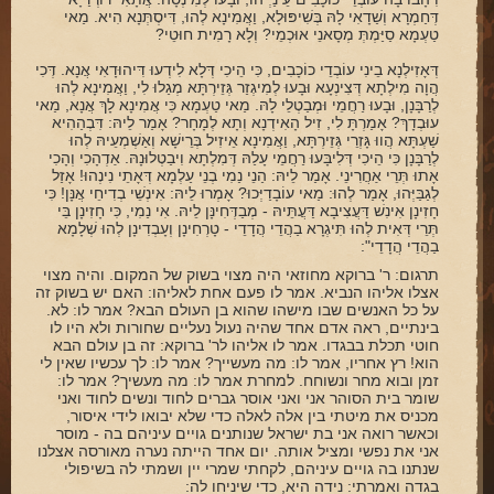
דְּחַמְרָא וְשַׁדָאִי לָהּ בְּשִׁיפּוּלָא, וַאֲמִינָא לְהוּ, דִּיסְתְּנָא הִיא. מַאי
טַעְמָא סַיַּמְתְּ מְסָאנֵי אוּכְמֵי? וְלָא רָמִית חוּטֵי?
דְּאָזִילְנָא בֵינִי עוֹבְדֵי כוֹכָבִים, כִּי הֵיכִי דְּלָא לִידְעוּ דִּיהוּדָאִי אֲנָא. דְּכִי
הֲוָה מִילְתָא דְּצִינְעָא וּבָעוּ לְמִיגְזַר גְּזֵירְתָּא מְגַלוּ לִי, וַאֲמִינָא לְהוּ
לְרַבָּנָן, וּבָעוּ רַחֲמֵי וּמְבַטְלֵי לָהּ. מַאי טַעְמָא כִּי אֲמִינָא לָךְ אֲנָא, מַאי
עוּבְדָךְ? אָמַרְתָּ לִי, זִיל הָאִידְנָא וְתָא לְמָחָר? אָמַר לֵיהּ: דִּבְהַהִיא
שַׁעְתָּא הֲווּ גָּזְרֵי גְּזֵירְתָּא, וַאֲמִינָא אֵיזִיל בְּרֵישָׁא וְאַשְׁמְעֵיהּ לְהוּ
לְרַבָּנָן כִּי הֵיכִי דְּלִיבָּעוּ רַחֲמֵי עָלַהּ דְּמִלְתָא וִיבַטְלוּנָהּ. אַדְהָכִי וְהָכִי
אָתוּ תְּרֵי אַחֲרִינֵי. אָמַר לֵיהּ: הַנֵי נַמִי בְנֵי עַלְמָא דְּאָתֵי נִינְהוּ! אָזַל
לְגַבַּיְּהוּ, אָמַר לְהוּ: מַאי עוֹבָדַיְּכוּ? אָמְרוּ לֵיהּ: אִינְשֵׁי בְדִיחֵי אֲנָּן! כִּי
חָזִינָן אִינִשׁ דַּעֲצִיבָא דַּעֲתֵּיהּ - מְבַדְּחִינָּן לֵיהּ. אִי נַמִי, כִּי חָזִינָן בֵּי
תְּרֵי דְּאִית לְהוּ תִּיגְרָא בַהֲדֵי הֲדָדֵי - טָרְחִינָן וְעָבְדִינָן לְהוּ שְׁלָמָא
בַהֲדֵי הֲדָדֵי":
תרגום: ר' ברוקא מחוזאי היה מצוי בשוק של המקום. והיה מצוי
אצלו אליהו הנביא. אמר לו פעם אחת לאליהו: האם יש בשוק זה
על כל האנשים שבו מישהו שהוא בן העולם הבא? אמר לו: לא.
בינתיים, ראה אדם אחד שהיה נעול נעליים שחורות ולא היו לו
חוטי תכלת בבגדו. אמר לו אליהו לר' ברוקא: זה בן עולם הבא
הוא! רץ אחריו, אמר לו: מה מעשייך? אמר לו: לך עכשיו שאין לי
זמן ובוא מחר ונשוחח. למחרת אמר לו: מה מעשיך? אמר לו:
שומר בית הסוהר אני ואני אוסר גברים לחוד ונשים לחוד ואני
מכניס את מיטתי בין אלה לאלה כדי שלא יבואו לידי איסור,
וכאשר רואה אני בת ישראל שנותנים גויים עיניהם בה - מוסר
אני את נפשי ומציל אותה. יום אחד הייתה נערה מאורסה אצלנו
שנתנו בה גויים עיניהם, לקחתי שמרי יין ושמתי לה בשיפולי
בגדה ואמרתי: נידה היא, כדי שיניחו לה: