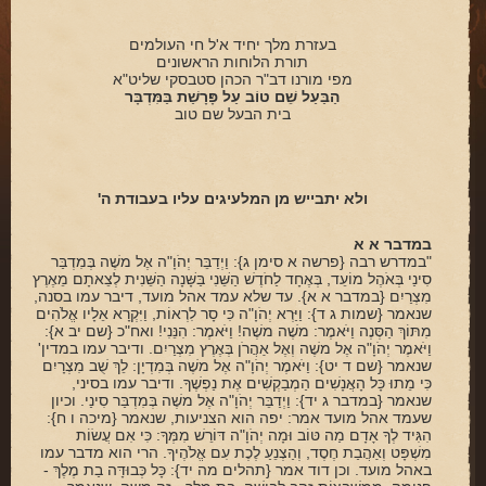
פינת הלכה
בעזרת מלך יחיד א'ל חי העולמים
תורת הלוחות הראשונים
ספירת העומר
מפי מורנו דב"ר הכהן סטבסקי שליט"א
הַבַּעַל שֵׁם טוֹב עַל פָּרָשַׁת בַּמִּדְבָּר
חסד
בית הבעל שם טוב
גבורה
תפארת
ולא יתבייש מן המלעיגים עליו בעבודת ה'
נצח
במדבר א א
הוד
"במדרש רבה {פרשה א סימן ג}: וַיְדַבֵּר יְהֹוָ"ה אֶל משֶׁה בְּמִדְבַּר
סִינַי בְּאֹהֶל מוֹעֵד, בְּאֶחָד לַחֹדֶשׁ הַשֵּׁנִי בַּשָּׁנָה הַשֵּׁנִית לְצֵאתָם מֵאֶרֶץ
מִצְרַיִם {במדבר א א}. עד שלא עמד אהל מועד, דיבר עמו בסנה,
יסוד
שנאמר {שמות ג ד}: וַיַּרְא יְהֹוָ"ה כִּי סָר לִרְאוֹת, וַיִּקְרָא אֵלָיו אֱלֹהִים
מִתּוֹךְ הַסְּנֶה וַיֹּאמֶר: משֶׁה משֶׁה! וַיֹּאמֶר: הִנֵּנִי! ואח"כ {שם יב א}:
מלכות
וַיֹּאמֶר יְהֹוָ"ה אֶל משֶׁה וְאֶל אַהֲרֹן בְּאֶרֶץ מִצְרַיִם. ודיבר עמו במדין'
שנאמר {שם ד יט}: וַיֹּאמֶר יְהֹוָ"ה אֶל משֶׁה בְּמִדְיָן: לֵךְ שֻׁב מִצְרָיִם
סיפורי הבעל שם טוב
כִּי מֵתוּ כָּל הָאֲנָשִׁים הַמְבַקְשִׁים אֶת נַפְשֶׁךָ. ודיבר עמו בסיני,
שנאמר {במדבר ג יד}: וַיְדַבֵּר יְהֹוָ"ה אֶל משֶׁה בְּמִדְבַּר סִינַי. וכיון
הרב שמואל אליהו
שעמד אהל מועד אמר: יפה הוא הצניעות, שנאמר {מיכה ו ח}:
הִגִּיד לְךָ אָדָם מַה טּוֹב וּמָה יְהֹוָ"ה דּוֹרֵשׁ מִמְּךָ: כִּי אִם עֲשׂוֹת
הרב מיכי יוספי
מִשְׁפָּט וְאַהֲבַת חֶסֶד, וְהַצְנֵעַ לֶכֶת עִם אֱלֹהֶיךָ. הרי הוא מדבר עמו
באהל מועד. וכן דוד אמר {תהלים מה יד}: כָּל כְּבוּדָּה בַת מֶלֶךְ -