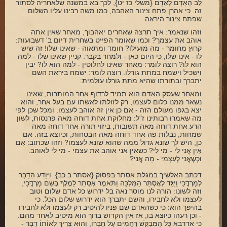
לֵב הָאָדָם לָאָדָם {משלי כז יט}, לכך בא במשנה שלאחריה לסתור
זה. כי אהרן פתח צינור האהבה, כמו משה רבינו עליו השלום
שפתח צינור היראה:
וזהו שנאמר: איך תרצה שאחרים יאהבוך, מאחר שאין אתה
אוהב את עצמך? וכמו שאומר הפייט בשחרית דיום ב' דשבועות:
קרוץ מחומר - מה מועילו? חומד ומתאוה - שאינו שלו! זה שיש
לו - אינו שלו, כי היום כאן - ולמחר בקבר. קניין שאינו שלו - למה
הוא לו? רוצה לומר: מאחר שאינו לחלוטין - למה הוא לו? יבין
וישכיל וישמח במתת גורלו. רוצה לומר: ישמח ביראת השם
יתברך ובתורתו שהיא מתת גורלו עולמית:
ומאחר שעסק האדם הוא תמיד לרדוף אחר המותרות, שאינו
נשאר ממנו כלום לעצמו, רק לזולתו לאשתו עם בעל אחר, והוא
יצא בגפו מעולם הזה - אם כן אין זה אוהב לעצמו. ומכל שכן לפי
מה שאמרו רבותינו ז"ל: מחלוקת אחת דוחה מאה פרנסות, לשון
הרע אחת דוחה מאה תשובות, ביזוי תורה אחד דוחה מאה
שמחות, נבלות פה אחד דוחה מאה הבטחות, וכיוצא בזה. אם
כן, היש לך שונא גדול ממה שהוא שונא לעצמו? וזהו שכתוב: אִם
אֵין אֲנִי לִי - מִי לִי? כשאין אני אוהב את עצמי - מי לי לאוהב.
וּכְשֶׁאֲנִי לְעַצְמִי - מָה אֲנִי?
דכתב האלשיך במגלת אסתר בפסוק {אסתר ב כב}: וַיִּוָּדַע הַדָּבָר
לְמָרְדֳּכַי וַיַּגֵּד לְאֶסְתֵּר הַמַּלְכָּה וַתֹּאמֶר אֶסְתֵּר לַמֶּלֶךְ בְּשֵׁם מָרְדֳּכָי,
וזה לשונו: הורה לנו מוסר נאה בל ידרוש כל אדם שלום וטוב
לעצמו ולא לחבירו, והשם יתברך הוא ידרוש שלום הכל. כי
בהיפך הוא: כי כשהאדם שם פניו להיטיב רק לעצמו ולא לחבירו
- וכן רעהו כיוצא בו, אז אין הקדוש ברוך הוא מיטיב לאחד מהם.
כי אדרבא כָּל הַמְּבַקֵּשׁ רַחֲמִים עַל חֲבֵרוֹ, וְהוּא צָרִיךְ לְאוֹתוֹ דָבָר -