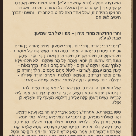
הוּא נַעֲנָה תְחִלָּה {בבא קמא צב ע"א}. וזהו מצות עשה וְאָהַבְתָּ
לְרֵעֲךָ כָּמוֹךָ {ויקרא יט יח} הכוללת כל התורה. ומרדכי ואסתר
החזיקו במידה זו, שכל אחד רצה להיטיב לחבירו - והשם יתברך
היטיב לשניהם:
והרי החדשות מהרי מירון – מפיו של רבי שמעון:
שבת לג ע"א
"דְּיָתְבִי רַבִּי יְהוּדָה, וְרַבִּי יוֹסֵי, וְרַבִּי שִׁמְעוֹן. וְיָתִיב יְהוּדָה בֶן גֵּרִים
גַּבַּיְיהוּ. פָּתַח רַבִּי יְהוּדָה וְאָמַר: כַּמָּה נָאִים מַעֲשֵׂיהֶם שֶׁל אוּמָּה זוֹ -
תִּקְנוּ שְׁוָוקִים, תִּקְּנוּ גְּשָׁרִים, תִּקְּנוּ מֶרְחֲצָאוֹת. רַבִּי יוֹסֵי - שָׁתַק.
נַעֲנָה רַבִּי שִׁמְעוֹן בֶּן יוֹחַאי וְאָמַר: כָּל מַה שֶׁתִּקְּנוּ - לֹא תִּקְנוּ אֶלָּא
לְצוֹרֶךְ עַצְמָן! תִּקְּנוּ שְׁוָוקִים - לְהוֹשִׁיב בָּהֶם זוֹנוֹת, מֶרְחֲצָאוֹת -
לְעַדֵּן בָּהֶם עַצְמָן, גְּשָׁרִים - לִיטּוֹל מֵהֶם מְכָסִים. הָלַךְ יְהוּדָה בֶן
גֵּרִים וְסִפֵּר דִּבְרֵיהֶם, וְנִשְׁמְעוּ לַמַּלְכוּת. אָמְרוּ: יְהוּדָה שֶׁעִילָּה -
יִתְעַלֶּה. יוֹסֵי שֶׁשָּׁתַק - יִגְלֶה לְצִפּוֹרִי. שִׁמְעוֹן שֶׁגִּינָה – יְהָרֵג:
אָזַל הוּא וּבְרֵיהּ, טָשׁוּ בֵּי מִדְרָשָׁא. כָּל יוֹמָא הֲוָות מַיְיתִי לְהוּ
דְבֵיתְהוּ רִיפְתָּא וְכוּזָא דְּמַיָּא, וּכְרַכֵי. כִּי תָּקִיף גְּזֵירָתָא, אָמַר לֵיהּ
לִבְרֵיהּ: נָשִׁים דַּעֲתָּן קַלָּה עֲלֵיהֶן, דִּילְמָא מְצָעֲרֵי לָהּ וּמְגַלְּיָא לָן.
אֲזַלוּ:
טָשׁוּ בִּמְעָרְתָּא. אִתְרָחֵישׁ נִיסָּא: אִיבְרִי לְהוּ חָרוּבָא וְעֵינָא דְּמַיָּא.
וַהֲווּ מְשַׁלְּחֵי מִנַּיְיהוּ, וְהֲווּ יָתְבֵי עַד צַוַּארַָיְיהוּ בְחָלָא. כּוּלֵי יוֹמָא
גָּרְסִי, בְּעִידָּן צַלּוּיֵי - לָבְשׁוּ, מִיכְּסוּ וּמְצַלּוּ, וְהָדָר מְשַׁלְּחֵי מָנַיְיהוּ, כִּי
הֵיכִי דְּלָא לִיבְלוּ. אִיתְיבוֹ תְּרֵיסַר שָׁנֵי בַמְעָרְתָא. אָתָא אֵלִיָּהוּ וְקָם
אַפִּתְחָא דִּמְעָרְתָא, אָמַר: מַאן לוֹדְעֵיהּ לְבַּר יוֹחַי דְּמֵית קֵיסָר וּבָטֵל