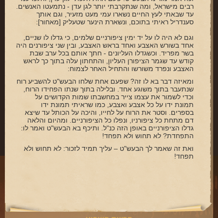
רבים מישראל, ומה שנתקרבתי יותר לגן עדן - נתמעטו האנשים.
עד שבאתי לעץ החיים נשארו עמי מעט מזעיר, וגם אותך
סענדריל ראיתי בתוכם, ונשארת הינער שטעליק [מאחור]:
וגם לא היה לו על יד ימין ציפורניים שלמים, כי גדלו לו שניים,
אחד בשורש האצבע ואחד בראש האצבע, ובין שני ציפורנים היה
בשר מפריד. וכשגדלו העליונים - חתך אותם בכל ערב שבת
קודש עד שגמר הציפורן העליון, והתחתון עלה בתוך כך לראש
האצבע ונפרד משורשו והתחיל האחר לצמוח:
ומאיזה דבר בא לו זה? שפעם אחת שלחו הבעש"ט להשביע רוח
שנתעבר בתוך משוגע אחד. ובלילה בתוך שנתו הפחידו הרוח,
וכדי לשמור את עצמו צייר במחשבתו שמות הקדושים על
תמונת ידו על כל אצבע ואצבע, כמו שראיתי תמונת ידו
בספרים. וסטר את הרוח על לחייו, והיכה על הכותל עד שיצא
דם מתחת כל ציפורניו, ונפלו כל הציפורניים. ומהיום והלאה
גדלו הציפורניים באופן הזה כנ"ל. ותיכף בא הבעש"ט ואמר לו:
התפחדת? לא תחוש ולא תפחד!
ואת זה שאמר לך הבעש"ט – עליך תמיד לזכור: לא תחוש ולא
תפחד!