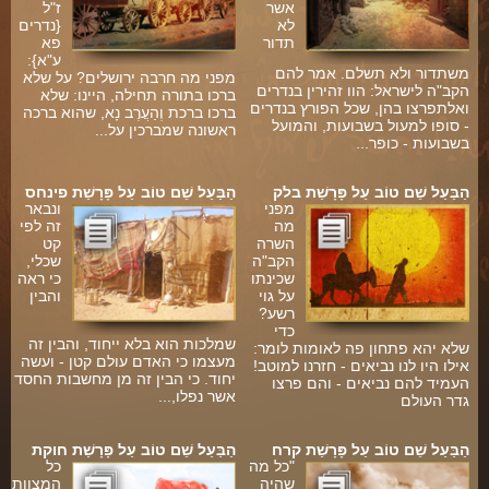
אשר
ז"ל
לא
{נדרים
תדור
פא
ע"א}:
משתדור ולא תשלם. אמר להם
מפני מה חרבה ירושלים? על שלא
הקב"ה לישראל: הוו זהירין בנדרים
ברכו בתורה תחילה, היינו: שלא
ואלתפרצו בהן, שכל הפורץ בנדרים
ברכו ברכת וְהַעֲרֶב נָא, שהוא ברכה
- סופו למעול בשבועות, והמועל
ראשונה שמברכין על...
בשבועות - כופר...
הַבַּעַל שֵׁם טוֹב עַל פָּרָשַׁת בלק
הַבַּעַל שֵׁם טוֹב עַל פָּרָשַׁת פינחס
מפני
ונבאר
מה
זה לפי
השרה
קט
הקב"ה
שכלי,
שכינתו
כי ראה
על גוי
והבין
רשע?
ךָ
כדי
שמלכות הוא בלא ייחוד, והבין זה
שלא יהא פתחון פה לאומות לומר:
מעצמו כי האדם עולם קטן - ועשה
יש
אילו היו לנו נביאים - חזרנו למוטב!
יחוד. כי הבין זה מן מחשבות החסד
.
העמיד להם נביאים - והם פרצו
אשר נפלו,...
גדר העולם
הַבַּעַל שֵׁם טוֹב עַל פָּרָשַׁת קרח
הַבַּעַל שֵׁם טוֹב עַל פָּרָשַׁת חוקת
"כל מה
כל
שהיה
המצוות