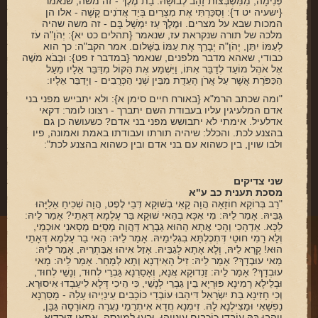
ארכיון
פְּנִימָה, מִמִּשְׁבְּצוֹת זָהָב לְבוּשָׁהּ. בַת מֶלֶךְ - זה משה, שנאמר
{ישעיה יט ד}: וְסִכַּרְתִּי אֶת מִצְרַיִם בְּיַד אֲדֹנִים קָשֶׁה - אלו הן
המכות שבא על מצרים. וּמֶלֶךְ עַז יִמְשָׁל בָּם - זה משה שהיה
תרומות
מלכה של תורה שנקראת עז, שנאמר {תהלים כט יא}: יְהֹוָ"ה עֹז
לְעַמּוֹ יִתֵּן, יְהֹוָ"ה יְבָרֵךְ אֶת עַמּוֹ בַשָּׁלום. אמר הקב"ה: כך הוא
שאלות ותשובות
כבודי, שאהא מדבר מלפנים, שנאמר {במדבר ז פט}: וּבְבֹא משֶׁה
אֶל אֹהֶל מוֹעֵד לְדַבֵּר אִתּוֹ, וַיִּשְׁמַע אֶת הַקּוֹל מִדַּבֵּר אֵלָיו מֵעַל
הַכַּפֹּרֶת אֲשֶׁר עַל אֲרֹן הָעֵדֻת מִבֵּין שְׁנֵי הַכְּרֻבִים - וַיְדַבֵּר אֵלָיו:
קבלת קהל
"ומה שכתב הרמ"א {באורח חיים סימן א}: ולא יתבייש מפני בני
אדם המלעיגין עליו בעבודת השם יתברך - רצונו לומר: דקאי
חנות ספרים
אדלעיל. אימתי לא יתבושש מפני בני אדם? כשעושה כן גם
בהצנע לכת. והכלל: שיהיה תורתו ועבודתו באמת ואמונה, פיו
מאמרים
ולבו שוין, בין כשהוא עם בני אדם ובין כשהוא בהצנע לכת":
פרשת השבוע
שני צדיקים
מעגל השנה
מסכת תענית כב ע"א
"רַב בְּרוֹקָא חוֹזָאָה הֲוָה קָאִי בְשׁוּקָא דְּבֵי לֶפֶט, הֲוָה שְׁכִיחַ אֵלִיָּהוּ
גַּבֵּיהּ. אָמַר לֵיהּ: מִי אִכָּא בְהַאי שׁוּקָא בַּר עָלְמָא דְּאָתֵי? אָמַר לֵיהּ:
הבעל שם-טוב
לֵכָּא. אַדְהָכִי וְהָכִי אֲתָא הַהוּא גַבְרָא דַּהֲוָה מְסַיֵּם מְסָאנֵי אוּכְמֵי,
וְלָא רָמִי חוּטֵי דְּתְכֶלְתָּא בִגְלִימֵיהּ. אָמַר לֵיהּ: הַאי בַר עָלְמָא דְּאָתֵי
אירועים מיוחדים
הוּא! קָרָא לֵיהּ, וְלָא אָתָא לְגַבֵּיהּ. אָזַל אִיהוּ אַבַּתְרֵיהּ, אָמַר לֵיהּ:
מַאי עוּבְדָךְ? אָמַר לֵיהּ: זִיל הָאִידְנָא וְתָא לְמָחָר. אָמַר לֵיהּ: מָאי
עוּבְדָךְ? אָמַר לֵיהּ: זַנְדוּקָא אֲנָא, וְאָסַרְנָא גַּבְרֵי לְחוּד, וְנָשֵׁי לְחוּד,
וּבְלֵילָא רָמִינָא פּוּרְיָא בֵין גַּבְרֵי לְנָשֵׁי, כִּי הֵיכִי דְּלָא לִיעַבְדוּ אִיסוּרָא.
וְכִי חָזִינָא בַת יִשְׂרָאֵל דִּיהָבוּ עוֹבְדֵי כוֹכָבִים עֵינַיְיהוּ עָלַהּ - מָסַרְנָא
נַפְשָׁאִי וּמַצִילְנָא לָהּ. זִימְנָא חֲדָא אִיתְרַמֵי נַעֲרָה מְאוֹרָסָה גַּבָּן,
וִיהָבוּ בָּהּ עוֹבְדֵי כוֹכָבִים עֵינַיְיהוּ, וּבָעוּ לְמִינְסָה. אֲתָאִי דּוּרְדַיָא