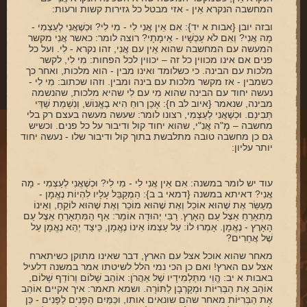
המחשבה הנקרא אֵין - אזי מבטל כל גזירות קשות ורעות:
ובזה יובן {אבות א יד}: אִם אֵין אֲנִי לִי - מִי לִי? וּכְשֶׁאֲנִי לְעַצְמִי -
מָה אֲנִי? וְאִם לֹא עַכְשָׁיו - אֵימָתָי? רוצה לומר: כאשר אֲנִי מקשר
המעשה עם המחשבה שהוא אֵין עם אֲנִי, זהו נקרא - לִי. ועל כל
פנים אם אינו מכווין כל זה – יכווין לכל הפחות: מִי לִי, לקשר
מלכות עם הבינה. כי כשלומד ואינו מבין - הוא מלכות, ואחר כך
כשמבין - אז מקשר מלכות עם בינה ומבין. וזהו שכתוב: מִי לִי -
נעשה יחוד עם הבינה שהוא מִי עם לִי שהיא מלכות, שהנשמה
מבינה, שנאמר {איוב לב ח}: אָכֵן רוּחַ הִיא בֶאֱנוֹשׁ, וְנִשְׁמַת שַׁדַּי
תְּבִינֵם. וּכְשֶׁאֲנִי לְעַצְמִי, רצונו לומר: שעשה מעשה בעצם רק בלי
מחשבה – מָ"ה אֲנִ"י, שהוא יחוד קול ודיבור על כל פנים. וכשיש
גם כן מחשבה טובה מתלבשת בתוך קול ודיבור שלו - נעשה יחוד
יותר עליון:
עוד יש לומר במשנה: אִם אֵין אֲנִי לִי - מִי לִי? וּכְשֶׁאֲנִי לְעַצְמִי - מָה
אֲנִי? דאיתא במשנה {דמאי ב ב}: הַמְקַבֵּל עָלָיו לִהְיוֹת נֶאֱמָן -
מְעַשֵּׂר אֶת שֶׁהוּא אוֹכֵל וְאֶת שֶׁהוּא מוֹכֵר וְאֶת שֶׁהוּא לוֹקֵחַ, וְאֵינוֹ
מִתְאָרֵחַ אֵצֶל עַם הָאָרֶץ. רַבִּי יְהוּדָה אוֹמֵר: אַף הַמִּתְאָרֵחַ אֵצֶל עַם
הָאָרֶץ - נֶאֱמָן. אָמְרוּ לוֹ: עַל עַצְמוֹ אֵינוֹ נֶאֱמָן, כֵּיצַד יְהֵא נֶאֱמָן עַל
שֶׁל אֲחֵרִים?
מאחר שהוא אוכל אצל עם הארץ, דבר שאינו מתוקן כשיתארח
אצל עם הארץ! ואם כן הכי נמי הלל לשיטתו אמר במשנה דלעיל
באבות א יב: הֱוֵי מִתַּלְמִידָיו שֶׁל אַהֲרֹן: אוֹהֵב שָׁלוֹם וְרוֹדֵף שָׁלוֹם,
אוֹהֵב אֶת הַבְּרִיּוֹת וּמְקָרְבָן לַתּוֹרָה. ושמא תאמר: איך אקיים אוֹהֵב
אֶת הַבְּרִיּוֹת מאחר שהם שונאים אותו, וכַּמַּיִם הַפָּנִים לַפָּנִים - כֵּן