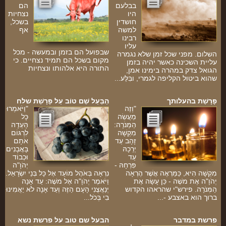
בבלעם
הם
היו
נצחיות
חושדין
בשכל,
למשה
אף
רבינו
-
עליו
שבפועל הם בזמן ובמעשה - מכל
השלום. מפני שכל זמן שלא נגמרה
מקום בשכל הם תמיד נצחיים. כי
עליית השכינה כאשר יהיה בזמן
התורה היא אלהותו ונצחיות
הגואל צדק במהרה בימינו אמן,
שהוא ביטול הקליפה לגמרי, ובִּלַּע...
פָּרָשַׁת בהעלותך
הַבַּעַל שֵׁם טוֹב עַל פָּרָשַׁת שלח
"וְזֶה
"וַיֹּאמְרוּ
מַעֲשֵׂה
כָּל
הַמְּנֹרָה:
הָעֵדָה
מִקְשָׁה
לִרְגּוֹם
זָהָב עַד
אֹתָם
יְרֵכָהּ
בָּאֲבָנִים
עַד
וּכְבוֹד
פִּרְחָהּ -
יְהֹוָ"ה
מִקְשָׁה הִיא, כַּמַּרְאֶה אֲשֶׁר הֶרְאָה
נִרְאָה בְּאֹהֶל מוֹעֵד אֶל כָּל בְּנֵי יִשְׂרָאֵל.
יְהֹוָ"ה אֶת משֶׁה - כֵּן עָשָׂה אֶת
וַיֹּאמֶר יְהֹוָ"ה אֶל משֶׁה: עַד אָנָה
ם
הַמְּנֹרָה. פירש"י שהראהו הקדוש
יְנַאֲצֻנִי הָעָם הַזֶּה וְעַד אָנָה לֹא יַאֲמִינוּ
י
ברוך הוא באצבע -...
בִי בְּכֹל...
פרשת במדבר
הבעל שם טוב על פרשת נשא