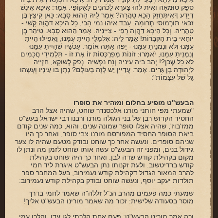
סְפֵק טוּמְאָה וְאִית לְהוּ צַעֲרָא לַכֹהֲנִים לַאַקּוֹפֵי. אָמַר: אִיכָּא אִינִשׁ
דְּיָדַע דְּאִיתְּחַזֵק הָכָא טַהֲרָה? אָמַר לֵיהּ הַהוּא סָבָא: כָּאן קִיצֵּץ בֶּן
זַכַּאי תּוּרְמוּסֵי תְּרוּמָה. עָבַד אִיהוּ נַמִי הָכִי, כָּל הֵיכָא דַהֲוָה קָשֵׁי -
טַהֲרֵיהּ. וְכָל הֵיכָא דַהֲוָה רָפֵי - צַיּינֵיהּ. אָמַר הַהוּא סָבָא: טִיהֵר בֶּן
יוֹחַאי בֵית הַקְּבָרוֹת! אָמַר לֵיהּ: אִלְמַלֵי הָיִיתָ עִמָּנוּ, וַאֲפִילּוּ הָיִיתָ
עִמָּנוּ וְלֹא וְנִמְנֵיתָ עִמָּנוּ - יָפֶה אַתָּה אוֹמֵר. עַכְשָׁיו שֶׁהָיִיתָ עִמָּנוּ
וְנִמְנֵיתָ עִמָּנוּ, יֹאמְרוּ: זוֹנוֹת מְפַרְכְּסוֹת זוֹ אֶת זוֹ - תַּלְמִידֵי חֲכָמִים
לֹא כָֹּל שֶׁכֵּן?! יְהַב בֵּיהּ עֵינֵיהּ וְנָח נַפְשֵׁיהּ. נְפֹק לְשׁוּקָא, חַזְייֵהּ
לִיְהוּדָה בֶן גֵּרִים. אָמַר: עֲדַיִין יֵשׁ לָזֶה בָעוֹלָם? נָתָן בּוֹ עֵינָיו וְעָשָׂהוּ
גַּל שֶׁל עֲצָמוֹת":
הבעש"ט מופיע בחלום ומזהיר את סופרו
"שמעתי מפי חותני מורנו אלכסנדר שוחט, שהיה אצל הרב
החסיד הקדוש רבן של בני הגולה מורנו ורבנו רבי ישראל בעש"ט
ממז'בוז', שהיה אצלו סופר שמונה שנים. והוא, כמה שנים קודם
ביאת הסופר החסיד המפורסם מורנו צבי סופר, ואחר כך היו
שניהם סופרים. ונעשה אחר כך שוחט ובודק מטעם שהיה לו צער
גידול בנים, ומפני זה הבעש"ט עשה אותו שוחט לזמן מה ונתן לו
מקום בקהילת קודש שדה לבן. ואחר כך היה שוחט בקהילת
קודש ברדיטשוב. ולעת זקנותו נתן הבעש"ט איגרת ליד חמי
להרב המאור הגדול דקהילת קודש נעמירוב, בעל המחבר ספר
תולדות יעקב יוסף, ונעשה שוחט ובודק בקהילת קודש נעמירוב:
שמעתי כמה פעמים מהרב הנ"ל זללה"ה שאמר לחמי בדרך
מוסר בסעודה שלישית: זכור מה שאמר מורינו הבעש"ט אליך!
וכה אמר מורינו הבעש"ט: פעם אחת הלכתי לגן עדן, והלכו עמי