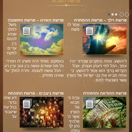
פרשת השבוע
פרשת וילך – פרשת ההסתרה
פרשת האזינו – פרשת התשובה
אָמַר לוֹ
משל
מֹשֶׁה
למלך
שנהג
לכנוס
בין
עניים
לפקח
לִיהוֹשֻׁעַ: אַתָּה וְהַזְּקֵנִים שֶׁבַּדּוֹר יהיו
בעסקם. ואחד היה משיב לו תמיד:
עמך, הכל לפי דעתן ועצתן. אבל
כל מה שאדם עושה בין טוב ובין רע
הַקָּדוֹשׁ בָּרוּךְ הוּא אָמַר לִיהוֹשֻׁעַ: כִּי
- הכל עושה לעצמו. וחרה למלך על
אַתָּה תָּבִיא אֶת בְּנֵי יִשְׂרָאֵל אֶל הָאָרֶץ
שאינו מחזיק...
אֲשֶׁר נִשְׁבַּעְתִּי לָהֶם...
פרשת ההודאה וההזהרה
פרשת ניצבים - פרשת התוכחה
וְהָיָה כִּי
דע שזה
תָבוֹא
ברור:
אֶל
בכל עת
הָאָרֶץ
שיעבור
אֲשֶׁר ה'
על
אֱלֹהֶיךָ
ים
נֹתֵן לְךָ
נַחֲלָה,