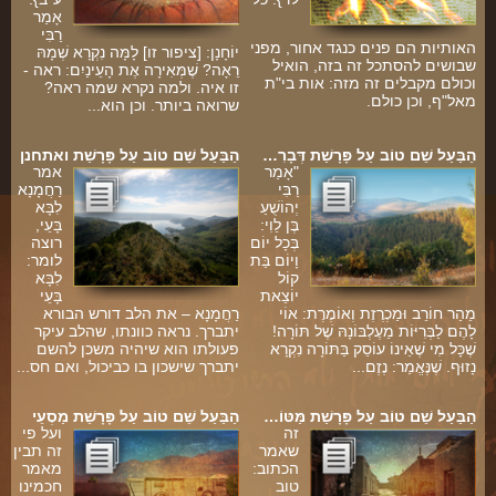
אָמַר
רַבִּי
האותיות הם פנים כנגד אחור, מפני
יוֹחָנָן: [ציפור זו] לָמָּה נִקְרָא שְׁמָהּ
שבושים להסתכל זה בזה, הואיל
רֵאָה? שֶׁמְּאִירָה אֶת הָעֵינַיִם: ראה -
י
וכולם מקבלים זה מזה: אות בי"ת
זו איה. ולמה נקרא שמה ראה?
מאל"ף, וכן כולם.
שרואה ביותר. וכן הוא...
הַבַּעַל שֵׁם טוֹב עַל פָּרָשַׁת דְּבָרִ…
הַבַּעַל שֵׁם טוֹב עַל פָּרָשַׁת ואתחנן
"אָמַר
אמר
רַבִּי
רַחֲמָנָא
יְהוֹשֻׁעַ
לִבָּא
בֶּן לֵוִי:
בָּעֵי,
בְּכָל יוֹם
רוצה
וָיוֹם בַּת
לומר:
קוֹל
לִבָּא
יוֹצֵאת
בָּעֵי
מֵהַר חוֹרֵב וּמַכְרֶזֶת וְאוֹמֶרֶת: אוֹי
רַחֲמָנָא – את הלב דורש הבורא
לָהֶם לַבְּרִיּוֹת מֵעֶלְבּוֹנָהּ שֶׁל תּוֹרָה!
יתברך. נראה כוונתו, שהלב עיקר
שֶׁכָּל מִי שֶׁאֵינוֹ עוֹסֵק בַּתּוֹרָה נִקְרָא
פעולתו הוא שיהיה משכן להשם
נָזוּף. שֶׁנֶּאֱמַר: נֶזֶם...
יתברך שישכון בו כביכול, ואם חס...
הַבַּעַל שֵׁם טוֹב עַל פָּרָשַׁת מַּטּוֹ…
הַבַּעַל שֵׁם טוֹב עַל פָּרָשַׁת מַסְעֵי
זה
ועל פי
שאמר
זה תבין
הכתוב:
מאמר
טוב
חכמינו