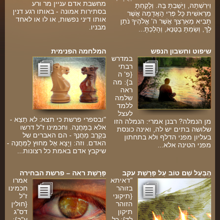
מחשבת אדם עניין מר ורע
וִירִשְׁתָּהּ, וְיָשַׁבְתָּ בָּהּ. וְלָקַחְתָּ
בסתירות אמונה - באותו רגע דנין
מֵרֵאשִׁית כָּל פְּרִי הָאֲדָמָה אֲשֶׁר
אותו דיני נפשות, או לו או לאחד
תָּבִיא מֵאַרְצְךָ אֲשֶׁר ה' אֱלֹהֶיךָ נֹתֵן
מבניו.
לָךְ, וְשַׂמְתָּ בַטֶּנֶא, וְהָלַכְתָּ...
שיפוט וחשבון הנפש
המלחמה הפנימית
במדרש
רבתי
{פ' ה
ב}: מה
ראה
שלמה
ללמד
לעצל
"ובספרי פרשת כי תצא: לא תֵצֵא -
מן הנמלה? רבנן אמרי: הנמלה הזו
אלא בַמַּחֲנֶה. וחכמינו ז"ל דרשו
שלושה בתים יש לה, ואינה כונסת
בְּקֶרֶב מַחֲנֶךָ - הם האברים של
בעליון מפני הדלף ולא בתחתון
האדם. וזה: וְיָצָא אֶל מִחוּץ לַמַּחֲנֶה -
מפני הטינה אלא...
שיקבץ אדם באמת כל רצונות...
הַבַּעַל שֵׁם טוֹב עַל פָּרָשַׁת עקב
פָּרָשַׁת ראה – פרשת הבחירה
"דאיתא
אמרו
בזוהר
חכמינו
{תיקוני
ז"ל
הזוהר
{חולין
תיקון
דס"ג
לד}: כל
ע"ב}: