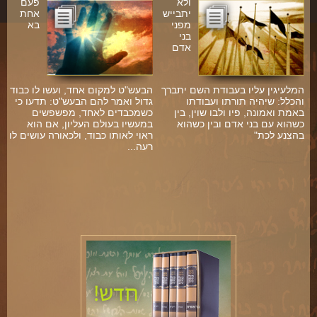
ולא
פעם
יתבייש
אחת
מפני
בא
בני
אדם
ם
המלעיגין עליו בעבודת השם יתברך
הבעש"ט למקום אחד, ועשו לו כבוד
והכלל: שיהיה תורתו ועבודתו
גדול ואמר להם הבעש"ט: תדעו כי
באמת ואמונה, פיו ולבו שוין, בין
כשמכבדים לאחד, מפשפשים
כשהוא עם בני אדם ובין כשהוא
במעשיו בעולם העליון, אם הוא
בהצנע לכת"
ראוי לאותו כבוד, ולכאורה עושים לו
רעה...
ל