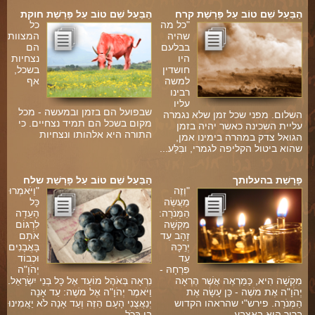
הַבַּעַל שֵׁם טוֹב עַל פָּרָשַׁת קרח
הַבַּעַל שֵׁם טוֹב עַל פָּרָשַׁת חוקת
"כל מה
כל
שהיה
המצוות
בבלעם
הם
היו
נצחיות
חושדין
בשכל,
למשה
אף
רבינו
-
עליו
שבפועל הם בזמן ובמעשה - מכל
השלום. מפני שכל זמן שלא נגמרה
מקום בשכל הם תמיד נצחיים. כי
עליית השכינה כאשר יהיה בזמן
התורה היא אלהותו ונצחיות
הגואל צדק במהרה בימינו אמן,
שהוא ביטול הקליפה לגמרי, ובִּלַּע...
פָּרָשַׁת בהעלותך
הַבַּעַל שֵׁם טוֹב עַל פָּרָשַׁת שלח
"וְזֶה
"וַיֹּאמְרוּ
מַעֲשֵׂה
כָּל
הַמְּנֹרָה:
הָעֵדָה
מִקְשָׁה
לִרְגּוֹם
זָהָב עַד
אֹתָם
יְרֵכָהּ
בָּאֲבָנִים
עַד
וּכְבוֹד
פִּרְחָהּ -
יְהֹוָ"ה
מִקְשָׁה הִיא, כַּמַּרְאֶה אֲשֶׁר הֶרְאָה
נִרְאָה בְּאֹהֶל מוֹעֵד אֶל כָּל בְּנֵי יִשְׂרָאֵל.
יְהֹוָ"ה אֶת משֶׁה - כֵּן עָשָׂה אֶת
וַיֹּאמֶר יְהֹוָ"ה אֶל משֶׁה: עַד אָנָה
ם
הַמְּנֹרָה. פירש"י שהראהו הקדוש
יְנַאֲצֻנִי הָעָם הַזֶּה וְעַד אָנָה לֹא יַאֲמִינוּ
י
ברוך הוא באצבע -...
בִי בְּכֹל...