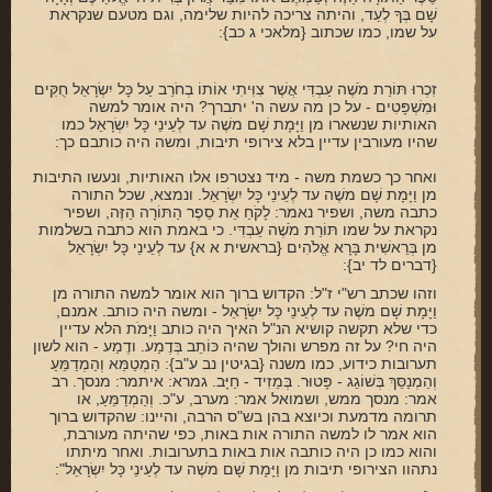
שָׁם בְּךָ לְעֵד, והיתה צריכה להיות שלימה, וגם מטעם שנקראת
על שמו, כמו שכתוב {מלאכי ג כב}:
זִכְרוּ תּוֹרַת מֹשֶׁה עַבְדִּי אֲשֶׁר צִוִּיתִי אוֹתוֹ בְחֹרֵב עַל כָּל יִשְׂרָאֵל חֻקִּים
וּמִשְׁפָּטִים - על כן מה עשה ה' יתברך? היה אומר למשה
האותיות שנשארו מן וַיָּמָת שָׁם משֶׁה עד לְעֵינֵי כָּל יִשְׂרָאֵל כמו
שהיו מעורבין עדיין בלא צירופי תיבות, ומשה היה כותבם כך:
ואחר כך כשמת משה - מיד נצטרפו אלו האותיות, ונעשו התיבות
מן וַיָּמָת שָׁם משֶׁה עד לְעֵינֵי כָּל יִשְׂרָאֵל. ונמצא, שכל התורה
כתבה משה, ושפיר נאמר: לָקֹחַ אֵת סֵפֶר הַתּוֹרָה הַזֶּה, ושפיר
נקראת על שמו תּוֹרַת מֹשֶׁה עַבְדִּי. כי באמת הוא כתבה בשלמות
מן בְּרֵאשִׁית בָּרָא אֱלֹהִים {בראשית א א} עד לְעֵינֵי כָּל יִשְׂרָאֵל
{דברים לד יב}:
וזהו שכתב רש"י ז"ל: הקדוש ברוך הוא אומר למשה התורה מן
וַיָּמָת שָׁם משֶׁה עד לְעֵינֵי כָּל יִשְׂרָאֵל - ומשה היה כותב. אמנם,
כדי שלא תקשה קושיא הנ"ל האיך היה כותב וַיָּמֹת הלא עדיין
היה חי? על זה מפרש והולך שהיה כּוֹתֵב בְּדֶמַע. ודֶמַע - הוא לשון
תערובות כידוע, כמו משנה {בגיטין נב ע"ב}: הַמְטַמֵּא וְהַמְדַמֵּעַ
וְהַמְנַסֵּךְ בְּשׁוֹגֵג - פָּטוּר. בְּמֵזִיד - חַיָּב. גמרא: איתמר: מנסך. רב
אמר: מנסך ממש, ושמואל אמר: מערב, ע"כ. וְהַמְדַמֵּעַ, או
תרומה מדמעת וכיוצא בהן בש"ס הרבה, והיינו: שהקדוש ברוך
הוא אמר לו למשה התורה אות באות, כפי שהיתה מעורבת,
והוא כמו כן היה כותבה אות באות בתערובות. ואחר מיתתו
נתהוו הצירופי תיבות מן וַיָּמָת שָׁם משֶׁה עד לְעֵינֵי כָּל יִשְׂרָאֵל":