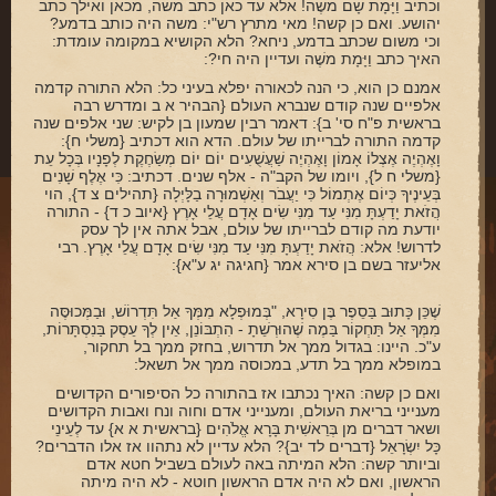
וכתיב וַיָּמָת שָׁם משֶׁה! אלא עד כאן כתב משה, מכאן ואילך כתב
יהושע. ואם כן קשה! מאי מתרץ רש"י: משה היה כותב בדמע?
וכי משום שכתב בדמע, ניחא? הלא הקושיא במקומה עומדת:
האיך כתב וַיָּמָת משֶׁה ועדיין היה חי?:
אמנם כן הוא, כי הנה לכאורה יפלא בעיני כל: הלא התורה קדמה
אלפיים שנה קודם שנברא העולם {הבהיר א ב ומדרש רבה
בראשית פ"ח סי' ב}: דאמר רבין שמעון בן לקיש: שני אלפים שנה
קדמה התורה לברייתו של עולם. הדא הוא דכתיב {משלי ח}:
וָאֶהְיֶה אֶצְלוֹ אָמוֹן וָאֶהְיֶה שַׁעֲשֻׁעִים יוֹם יוֹם מְשַׂחֶקֶת לְפָנָיו בְּכָל עֵת
{משלי ח ל}, ויומו של הקב"ה - אלף שנים. דכתיב: כִּי אֶלֶף שָׁנִים
בְּעֵינֶיךָ כְּיוֹם אֶתְמוֹל כִּי יַעֲבֹר וְאַשְׁמוּרָה בַלָּיְלָה {תהילים צ ד}, הוי
הֲזֹאת יָדַעְתָּ מִנִּי עַד מִנִּי שִׂים אָדָם עֲלֵי אָרֶץ {איוב כ ד} - התורה
יודעת מה קודם לברייתו של עולם, אבל אתה אין לך עסק
לדרוש! אלא: הֲזֹאת יָדַעְתָּ מִנִּי עַד מִנִּי שִׂים אָדָם עֲלֵי אָרֶץ. רבי
אליעזר בשם בן סירא אמר {חגיגה יג ע"א}:
שֶׁכֵּן כָּתוּב בַּסֵפֶר בֶּן סִירָא, "בְּמוּפְלָא מִמְּךָ אַל תִּדְרוֹשׁ, וּבַמְּכוּסֶּה
מִמְּךָ אַל תַּחְקוֹר בַּמֶה שֶׁהוּרְשֵׁתָ - הִתְבּוֹנֵן, אֵין לְךָ עֵסֶק בַּנִסְתָּרוֹת,
ע"כ. היינו: בגדול ממך אל תדרוש, בחזק ממך בל תחקור,
במופלא ממך בל תדע, במכוסה ממך אל תשאל:
ואם כן קשה: האיך נכתבו אז בהתורה כל הסיפורים הקדושים
מענייני בריאת העולם, ומענייני אדם וחוה ונח ואבות הקדושים
ושאר דברים מן בְּרֵאשִׁית בָּרָא אֱלֹהִים {בראשית א א} עד לְעֵינֵי
כָּל יִשְׂרָאֵל {דברים לד יב}? הלא עדיין לא נתהוו אז אלו הדברים?
וביותר קשה: הלא המיתה באה לעולם בשביל חטא אדם
הראשון, ואם לא היה אדם הראשון חוטא - לא היה מיתה