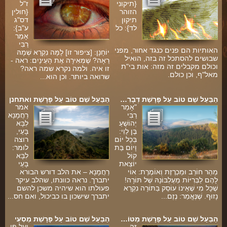
{תיקוני
ז"ל
הזוהר
{חולין
תיקון
דס"ג
לד}: כל
ע"ב}:
אָמַר
רַבִּי
האותיות הם פנים כנגד אחור, מפני
יוֹחָנָן: [ציפור זו] לָמָּה נִקְרָא שְׁמָהּ
שבושים להסתכל זה בזה, הואיל
רֵאָה? שֶׁמְּאִירָה אֶת הָעֵינַיִם: ראה -
י
וכולם מקבלים זה מזה: אות בי"ת
זו איה. ולמה נקרא שמה ראה?
מאל"ף, וכן כולם.
שרואה ביותר. וכן הוא...
הַבַּעַל שֵׁם טוֹב עַל פָּרָשַׁת דְּבָרִ…
הַבַּעַל שֵׁם טוֹב עַל פָּרָשַׁת ואתחנן
"אָמַר
אמר
רַבִּי
רַחֲמָנָא
יְהוֹשֻׁעַ
לִבָּא
בֶּן לֵוִי:
בָּעֵי,
בְּכָל יוֹם
רוצה
וָיוֹם בַּת
לומר:
קוֹל
לִבָּא
יוֹצֵאת
בָּעֵי
מֵהַר חוֹרֵב וּמַכְרֶזֶת וְאוֹמֶרֶת: אוֹי
רַחֲמָנָא – את הלב דורש הבורא
לָהֶם לַבְּרִיּוֹת מֵעֶלְבּוֹנָהּ שֶׁל תּוֹרָה!
יתברך. נראה כוונתו, שהלב עיקר
שֶׁכָּל מִי שֶׁאֵינוֹ עוֹסֵק בַּתּוֹרָה נִקְרָא
פעולתו הוא שיהיה משכן להשם
נָזוּף. שֶׁנֶּאֱמַר: נֶזֶם...
יתברך שישכון בו כביכול, ואם חס...
הַבַּעַל שֵׁם טוֹב עַל פָּרָשַׁת מַּטּוֹ…
הַבַּעַל שֵׁם טוֹב עַל פָּרָשַׁת מַסְעֵי
זה
ועל פי