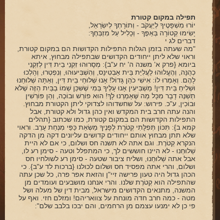
תפילה במקום קטורת
יוֹרוּ מִשְׁפָּטֶיךָ לְיַעֲקֹב - וְתוֹרָתְךָ לְיִשְׂרָאֵל,
יָשִׂימוּ קְטוֹרָה בְּאַפֶּךָ - וְכָלִיל עַל מִזְבְּחֶךָ:
דברים לג י
"מה שעתה בזמן הגלות התפילות הקדושות הם במקום קטורת,
וראוי שלא ליתן ייחודים הקדושים שבתפילה מבחוץ, איתא
ביומא {פרק א' משנה ה' יח ע"ב}: מְסָרוּהוּ זִקְנֵי בֵית דִּין לְזִקְנֵי
כְהֻנָּה, וְהֶעֱלוּהוּ לַעֲלִיַּת בֵּית אַבְטִינָס, וְהִשְׁבִּיעוּהוּ, וְנִפְטְרוּ, וְהָלְכוּ
לָהֶם. וְאָמְרוּ לוֹ: אִישִׁי כֹהֵן גָּדוֹל! אָנוּ שְׁלוּחֵי בֵית דִּין, וְאַתָּה שְׁלוּחֵנוּ
וּשְׁלִיחַ בֵּית דִּין! מַשְׁבִּיעִין אָנוּ עָלֶיךָ בְּמִי שֶׁשִּׁכֵּן שְׁמוֹ בַבַּיִת הַזֶּה שֶׁלֹּא
תְשַׁנֶּה דָבָר מִכָּל מַה שֶּׁאָמַרְנוּ לָךְ! הוּא פוֹרֵשׁ וּבוֹכֶה, וְהֵן פּוֹרְשִׁין
וּבוֹכִין, ע"כ. פירוש: על שחשדוהו לצדוקי ליתן הקטורת מבחוץ.
והנה עתה חרב בית המקדש ואין כהן גדול ולא קטורת, אבל
התפילות הקדושות הם במקום קטורת, כמו שכתוב {תהלים
קמא ב}: תִּכּוֹן תְּפִלָּתִי קְטֹרֶת לְפָנֶיךָ מַשְׂאַת כַּפַּי מִנְחַת עָרֶב. וראוי
שלא תתן מבחוץ אותם ייחודים קדושים עליונים דקה מן הדקה
הנקרא קְטֹרֶת. וגם אתה לא תשנה חס ושלום, כי אם לא היית
שְׁלוּחֵנוּ - לא היינו חוששים לך, כי המתפלל וטעה - סימן רע לו,
אבל אתה שְׁלוּחֵנוּ, ושליח ציבור שטעה - סימן רע לשולחיו חס
ושלום, והרי אתה מפסיד חס ושלום לכולנו {ברכות לד ע"ב}. כי
הכהן גדול היה טעון פרישה זיי"ן והזאת אפר פרה, כל שכן עתה
שהתפילה הוא קְטֹרֶת שלנו. והרי אנחנו מושבעים ועומדים מן
המשנה, מתנאים הקדושים מישראל, מבית דין של מעלה ושל
מטה - כמה חרב חדה מונחת על צוואריהם! ומזלם חזי. ואף על
פי כן לא ימנעו עצמם מן הרחמים, והם יבכו בלבב שלם":