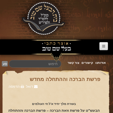
דף הבית
אודותנו
קישורים
צור קשר
סע
ערוץ הבעל שם טוב
הרב דניאל סטבסקי
פרשת הברכה וההתחלה מחדש
צוואות מריב"ש
דואל
הדפסה
אגרת הגאולה
פרשת השבוע
בעזרת מלך יחיד א'ל חי העולמים
הבעש"ט על פרשת וזאת הברכה – פרשת הברכה וההתחלה
מעגל השנה