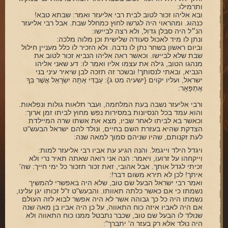
ותרמילו:
ובא אליהו זכור לטוב לבית רבי אליעזר ואמר: שבתא טבא!
כנהוג. ומהראוי היה לגרשו לחוץ כמחלל שבת. אבל רבי אליעזר
הנ״ל היה סבלן גדול, ולא רצה לביישו:
ונתן לו מיד לאכול סעודה שלישית וכן מלוה מלכה:
וביום ראשון בשחר נתן לו נדבה. ולא הזכיר לו כלל מעניין חילול
שבת שלא לביישו. וכאשר ראה אליהו הנביא זכור לטוב את
מנהגו הטוב, גילה את עצמו אליו ואמר לו: דע שאני אליהו
הנביא, ובאתי לנסותך! ובשכר זה תזכה לבן שיאיר עיני בני
ישראל, ועליו יקוים {ישעיה מט ג}: עַבְדִּי אָתָּה יִשְׂרָאֵל אֲשֶׁר בְּךָ
אֶתְפָּאָר:
ורבי אליעזר נשבה בעת המלחמה, ועבר תלאות גולות ונפלאות.
והוא עמד בכל הנסיונות במסירות נפש מחוץ לביתו זמן ארוך:
וכאשר בא לביתו לאחר שביו, מצא את אשתו שרה המיילדת
הצדקת שהיא בעזרת השם בחיים, ונולד להם ישראל הבעש"ט
לעת זקנותם, שהיו שניהם סמוך למאה שנה:
ויגדל הילד וייגמל. והנה הגיע עת אביו רבי אליעזר למות:
וייקחהו על זרועו, ויאמר: הנה אני רואה שאתה תאיר נרי ולא
זכיתי לגדל אותך. אבל אהובי, זאת זכור תזכור כל ימי חייך: שה'
איתך! לכן לא תירא משום דבר!:
ואמר רבי ישראל הבעל שם טוב, שלא היה באפשרי להמשיך
נשמתו כי אם כאשר כלתה תאוותו. והבעש"ט ז"ל זכותו יגן עלינו,
נשמתו היה כל כך גבוהה אשר לא היה אפשר לבוא לזה העולם
אם היה לאביו איזה כוח התאווה, על כן היה אביו בן מאה שנה
שנולד לו הבעל שם טוב, שכבר נתבטל ממנו כוח התאווה ולא
היה נולד אלא רק בעזר ה' יתברך":