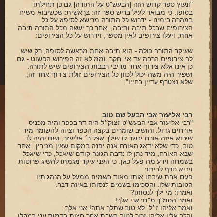
"ונעוץ ספר קדוש הזה [הבעש"ט על התורה] גם כן תחילתו
בסופו. כי מבואר לעיל בריש ספר זה: בְּרֵאשִׁית: שכשיבוא משיח
במהרה בימינו - ידרוש כל התורה מרישא לסיפא על כל
הצירופים שבכל תיבה ותיבה, ואחר כך יעשה מכל התורה תיבה
אחת, ויעלו צירופים לאין מספר, וידרוש על כל הצירופים:
שעיקר התורה כולה - הוא תיבה אחת מראשה לסופה, רק שיש
לה צירופים הרבה עד אין חקר. וממילא זה הפירוש הפשוט - גם
כן אינו אלא צירוף אחד מריבי רבבות הצירופים שיש לתורה.
ושפיר היה משה יכול לכוון כל הצירופים זולת צירוף אחד זה,
שלא נצטרף עדיין בחייו":
רבי אליעזר אבי הבעל שם טוב
"רבי אליעזר אבי הבעש"ט זצוק״ל היה דר בכפר והיה מכניס
אורחים גדול. והושיב שומרים בקצה הכפר וציוה להשומר מיד
שיבוא איזה אורח יבשר לו שילך אצל ר׳ אליעזר, ושם יהיה לו
טוב, כדי שלא ידאג האורח אנה יפנה במקום שאין מכירין. ואחר
שבא האורח, מיד נתן לו נדבה הגונה קודם שיאכל, כדי שיאכל
בשמחה וידע מה פעל כאן. כי העני עיקר מגמתו להשיג פרוטות
ויביא טרף לביתו:
פעם אחת שיבחו אותו מאוד בשמים ממעל על הנהגותיו
הטובות שלו. והסכימו בשמים לנסותו באיזה דבר:
ואמרו: מי ילך לנסותו?
ואמר הסמ"ך מ"ם: אני אלך!
ואמר אליהו ז״ל: לא טוב שתלך אתה! אני אלך:
והלך אליו אליהו זכור לטוב בשבת אחר חצות בדמות עני במקלו