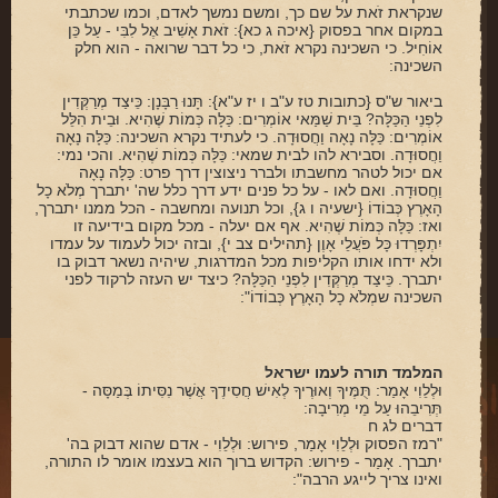
ארכיון
שנקראת זֹאת על שם כך, ומשם נמשך לאדם, וכמו שכתבתי
במקום אחר בפסוק {איכה ג כא}: זֹאת אָשִׁיב אֶל לִבִּי - עַל כֵּן
תרומות
אוֹחִיל. כי השכינה נקרא זֹאת, כי כל דבר שרואה - הוא חלק
השכינה:
שאלות ותשובות
ביאור ש"ס {כתובות טז ע"ב ו יז ע"א}: תָּנוּ רַבָּנָן: כֵּיצַד מְרַקְּדִין
לִפְנֵי הַכַּלָּה? בֵּית שַׁמַּאי אוֹמְרִים: כַּלָּה כְּמוֹת שֶׁהִיא. וּבֵית הִלֵּל
קבלת קהל
אוֹמְרִים: כַּלָּה נָאָה וַחֲסוּדָה. כי לעתיד נקרא השכינה: כַּלָּה נָאָה
וַחֲסוּדָה. וסבירא להו לבית שמאי: כַּלָּה כְּמוֹת שֶׁהִיא. והכי נמי:
אם יכול לטהר מחשבתו ולברר ניצוצין דרך פרט: כַּלָּה נָאָה
חנות ספרים
וַחֲסוּדָה. ואם לאו - על כל פנים ידע דרך כלל שה' יתברך מְלֹא כָל
הָאָרֶץ כְּבוֹדוֹ {ישעיה ו ג}, וכל תנועה ומחשבה - הכל ממנו יתברך,
מאמרים
ואז: כַּלָּה כְּמוֹת שֶׁהִיא. אף אם יעלה - מכל מקום בידיעה זו
יִתְפָּרְדוּ כָּל פֹּעֲלֵי אָוֶן {תהילים צב י}, ובזה יכול לעמוד על עמדו
ולא ידחו אותו הקליפות מכל המדרגות, שיהיה נשאר דבוק בו
פרשת השבוע
יתברך. כֵּיצַד מְרַקְּדִין לִפְנֵי הַכַּלָּה? כיצד יש העזה לרקוד לפני
השכינה שמְלֹא כָל הָאָרֶץ כְּבוֹדוֹ":
מעגל השנה
הבעל שם-טוב
המלמד תורה לעמו ישראל
אירועים מיוחדים
וּלְלֵוִי אָמַר: תֻּמֶּיךָ וְאוּרֶיךָ לְאִישׁ חֲסִידֶךָ אֲשֶׁר נִסִּיתוֹ בְּמַסָּה -
תְּרִיבֵהוּ עַל מֵי מְרִיבָה:
דברים לג ח
"רמז הפסוק וּלְלֵוִי אָמַר, פירוש: וּלְלֵוִי - אדם שהוא דבוק בה'
יתברך. אָמַר - פירוש: הקדוש ברוך הוא בעצמו אומר לו התורה,
ואינו צריך לייגע הרבה":