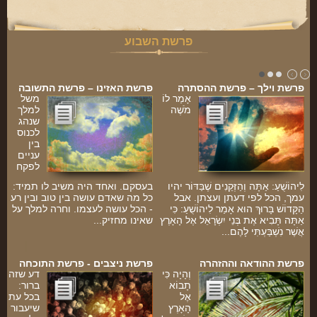
פרשת השבוע
פרשת וילך – פרשת ההסתרה
פרשת האזינו – פרשת התשובה
אָמַר לוֹ
משל
מֹשֶׁה
למלך
שנהג
לכנוס
בין
עניים
לפקח
לִיהוֹשֻׁעַ: אַתָּה וְהַזְּקֵנִים שֶׁבַּדּוֹר יהיו
בעסקם. ואחד היה משיב לו תמיד:
עמך, הכל לפי דעתן ועצתן. אבל
כל מה שאדם עושה בין טוב ובין רע
הַקָּדוֹשׁ בָּרוּךְ הוּא אָמַר לִיהוֹשֻׁעַ: כִּי
- הכל עושה לעצמו. וחרה למלך על
אַתָּה תָּבִיא אֶת בְּנֵי יִשְׂרָאֵל אֶל הָאָרֶץ
שאינו מחזיק...
אֲשֶׁר נִשְׁבַּעְתִּי לָהֶם...
פרשת ההודאה וההזהרה
פרשת ניצבים - פרשת התוכחה
וְהָיָה כִּי
דע שזה
תָבוֹא
ברור:
אֶל
בכל עת
הָאָרֶץ
שיעבור