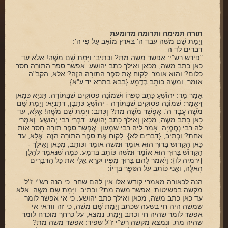
תורה תמימה ותרומה מדומעת
וַיָּמָת שָׁם משֶׁה עֶבֶד ה' בְּאֶרֶץ מוֹאָב עַל פִּי ה':
דברים לד ה
"פירש רש"י: אפשר משה מת? וכתיב: וַיָּמָת שָׁם משֶׁה! אלא עד
כאן כתב משה, מכאן ואילך כתב יהושע. אפשר ספר התורה חסר
כלום? והוא אומר: לָקוֹחַ אֶת סֵפֶר הַתּוֹרָה הַזֶּה? אלא, הקב"ה
אומר: וּמֹשֶׁה כּוֹתֵב בְּדֶמַע {בבא בתרא יד ע"א}:
אָמַר מַר: יְהוֹשֻׁעַ כָּתַב סִפְרוֹ וּשְׁמוֹנָה פְסוּקִים שֶׁבָּתּוֹרָה. תַּנְיָא כְּמַאן
דַּאָמַר: שְׁמוֹנָה פְּסוּקִים שֶׁבַּתּוֹרָה - יְהוֹשֻׁעַ כְּתָבָן, דְּתַנְיָא: וַיָמָת שָׁם
מֹשֶׁה עֶבֶד ה'. אֶפְשָׁר מֹשֶׁה מֵת? וְכָּתַב: וַיָמָת שָׁם מֹשֶׁה! אֶלָּא, עַד
כָּאן כָּתַב מֹשֶׁה, מִכָּאן וְאֵילַךְ כָּתַב יְהוֹשֻׁעַ. דִּבְרֵי רַבִּי יְהוֹשֻׁעַ. וְאַמְרִי
לַהּ רַבִּי נְחֶמְיָה. אָמַר לֵיהּ רַבִּי שִׁמְעוֹן: אֶפְשָׁר סֵפֶר תּוֹרָה חָסֵר אוֹת
אַחַת? וּכְתִיב, {דברים לא}: לָקוֹחַ אֶת סֵפֶר הַתּוֹרָה הַזֶּה. אֶלָּא, עַד
כָּאן הַקָּדוֹשׁ בָּרוּךְ הוּא אוֹמֵר וּמֹשֶׁה אוֹמֵר וְכּוֹתֵב, מִכָּאן וָאֵילָךְ -
הַקָּדוֹשׁ בָּרוּךְ הוּא אוֹמֵר וּמֹשֶׁה כּוֹתֵב בְּדֶמַע. כְּמָה שֶׁנֶּאֱמַר לְהַלָן
{ירמיה לו}: וַיֹאמֶר לָהֶם בָּרוּךְ מִפִּיו יִקְרָא אֵלַי אֶת כָּל הַדְּבָרִים
הָאֵלֶּה, וַאֲנִי כּוֹתֵב עַל הַסֵּפֶר בִּדְיוֹ:
הנה לכאורה מאמרי קודש אלו אין להם שחר. כי הנה רש"י ז"ל
מקשה בפשיטות: אפשר משה מת? וכתיב: וַיָּמָת שָׁם משֶׁה. אלא
עד כאן כתב משה, מכאן ואילך כתב יהושע. כי אי אפשר לומר
שמשה היה חי בשעה שכתב וַיָּמָת שָׁם משֶׁה, כי זה וודאי אי
אפשר לומר שהיה חי וכתב וַיָּמָת. נמצא, על כרחך מוכרח לומר
שהיה מת. ונמצא מקשה רש"י ז"ל שפיר: אפשר משה מת?