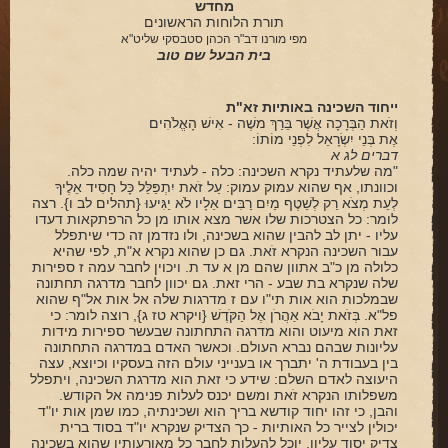
מחדש
תורת הלוחות הראשונים
פינת הלכה
מפי מורנו דב"ר הכהן סטבסקי שליט"א
בית הבעל שם טוב
ספירת העומר
חסד
ייחוד השכינה באותיות זא"ת
וְזֹאת הַבְּרָכָה אֲשֶׁר בֵּרַךְ משֶׁה - אִישׁ הָאֱלֹהִים
גבורה
אֶת בְּנֵי יִשְׂרָאֵל לִפְנֵי מוֹתוֹ:
דברים לג א
תפארת
"מה שלעתיד נקרא השכינה: כלה - לעתיד יהיה שמה כלה.
וכוונתו, אף שהוא עמוק עמוק: עַל זֹאת יִתְפַּלֵּל כָּל חָסִיד אֵלֶיךָ
לְעֵת מְצֹא רַק לְשֵׁטֶף מַיִם רַבִּים אֵלָיו לֹא יַגִּיעוּ {תהלים לב ו}. רצה
נצח
לומר: כל הצטרכות שלו אשר מצא אותו מן כל הרפתקאות דעדו
עליו - יתן לב להבין שהוא בשכינה, ולו נזדמן זה כדי שיתפלל
הוד
עבור השכינה הנקרא זֹאת. גם כן שהוא נקרא א"ת, לפי שהיא
כלולה מן כ"ב אתוון שהם מן א עד ת. ויכוין לחבר עמה ז ספירות
יסוד
שלה שנקרא בת שבע - הרי זאת. גם יכוון לחבר מדרגה תחתונה
שבמלכות הוא אות תי"ו עם ז מדרגות שלה אל אות אל"ף שהוא
מלכות
פל"א. בְּזֹאת יָבֹא אַהֲרֹן אֶל הַקֹּדֶשׁ {ויקרא טז ג}, רוצה לומר: כי
זאת הוא מיעוט והוא מדרגה התחתונה שבעשר ספירות מידות
סיפורי הבעל שם טוב
עליונות שבהם נברא העולם. וכאשר האדם במדרגה התחתונה
בין בעבודת ה' יתברך או בענייני עולם הזה בעסקיו וכיוצא, עצה
הרב שמואל אליהו
היעוצה לאדם השלם: שידע כי זאת הוא מדרגת השכינה, ויתפלל
משפלותו הנקרא זֹאת ומשם יכנס לעלות פנימה אל הקודש.
והבן, כי זהו יחוד קודשא בריך הוא ושכינתיה, כמו שמן אות יו"ד
הרב מיכי יוספי
יכולין לצייר כל האותיות - כך הצדיק שנקרא יו"ד בסוד ברית
צדיק יסוד עליון, יוכל להעלות לחבר כל מאורעותיו שהוא בשכינה