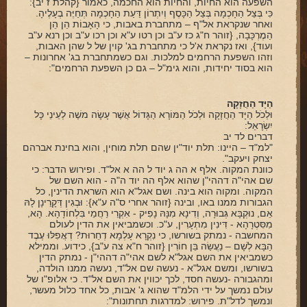
השפעה הוא החיות, והחיות הוא החכמה, כאמור {קהלת ז יב}:
כִּי בְּצֵל הַחָכְמָה בְּצֵל הַכָּסֶף וְיִתְרוֹן דַּעַת הַחָכְמָה תְּחַיֶּה בְעָלֶיהָ.
ואחר שנקראת אל"ף – מתחברת באבות, כי הָאָבוֹת הֵן הֵן
הַמֶרְכָּבָה, {זוהר ח"ג כז ע"ב וכן רטו ע"א וכן רכו ע"ב וכן רנא ע"ב
ועוד}, ואז נקראת א'ל כי מתחברת בג' קוין של ל שהן האבות,
וזהו השפעת הרחמים למלכות. וגם כשמתחברת בג' אחרונות –
הוא בסוד יחידות, והוא גימ"ל – גם כן השפעת הרחמים":
הַיָּד הַחֲזָקָה
וּלְכֹל הַיָּד הַחֲזָקָה וּלְכֹל הַמּוֹרָא הַגָּדוֹל אֲשֶׁר עָשָׂה משֶׁה לְעֵינֵי כָּל
יִשְׂרָאֵל:
דברים לד יב
"למ"ד – היינו: תלת יוד"ין שהם תלת מוחין, והוא בחינת אברהם
יצחק ויעקב".
כוונת המקוה. אלף א הה ג יוד ל הה א אל"ד. ופירוש הדבר: כי
שם אהי"ה דההי"ן שהוא אלף הה יוד ה"ה - הוא השם של
המקוה. ומקוה הוא בינה. ושם אגל"א הוא השראת הדינין, כל
הגבורות ממנו באו, ובינה {זוהר אחרי ס"ה ע"א}: וּבְגִין דְּקָרֵינָן לָהּ
אֵם, נוּקְבָּא גְּבוּרָה, וְדִינָא מִנָּהּ נָפִיק - אִקְרֵי רַחֲמֵי בִּלְחוֹדָהָא. הָא,
מִסִּטְרָהָא - דִּינִין מִתְעָרִין, ע"כ. וכשמביאין את הדין לעולם
המחשבה - נמתק בשורשו, כי נִקְרָא עָלְמָא דְחֵרוּת? דְאֲפִלּוּ עֶבֶד
הַבָּא לְשָׁם – נַעֲשַׂה בֵּן חוֹרִין {זוהר ח"א צה ע"ב}, כידוע. וממילא
כשמביאין את השם אגל"א לשם אהי"ה דההי"ן - נמתק הדין
בשורשו, ומשם אגל"א - נעשה שם אל"ד, נעשה ממנו הולדה,
ומהגבורה -נעשה חסד, לכך יכווין את השם אל"ד. כי אלופ"ו של
עולם נמשך על ידי הלמ"ד שהוא ג' אבות, כל אחד כלול מעשר,
ונמשך לדל"ת. פירוש: למדרגות תחתונות":