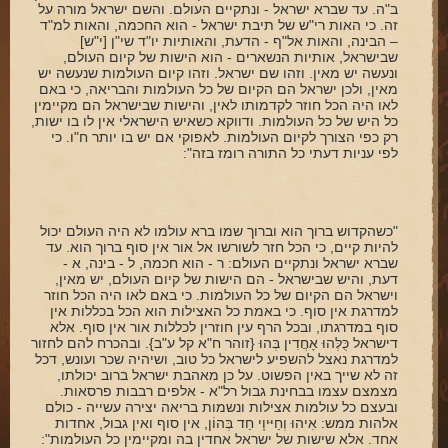
ב"ה. עד שברא ישראל - ונתקיים העולם. והשם ישראל מורה על
זה. כי האות רי"ש של תיבת ישראל - הוא החכמה, והאות למ"ד
– הבינה, והאות אל"ף - הדעת, והאותיות יו"ד שי"ן [י"ש]
שבישראל, אותיות הנשארים - הוא הישות של קיום העולם,
ונעשה יש מאין. וזהו שם ישראל. וזהו קיום העולמות שנעשה יש
מאין, ולכן ישראל הם הקיום של כל העולמות והבריאה, כי באם
לאו היה הכל חוזר לקדמותו לאין, והישות שבישראל הם מקיימין
כל היש של כל העולמות. ודווקא כשאיש הישראלי אין לו בו ישות,
רק כפי הצורך לקיום העולמות. לאפוקי אם יש בו יותר ח"ו. כי
לפי עניות דעתי כל התורה רומז בזה":
"כשהקדוש ברוך הוא וברוך שמו ברא עולמו לא היה העולם יכול
להיות קיים, כי הכל חזר לשורשו אל אור אין סוף ברוך הוא. עד
שברא ישראל ונתקיים העולם: ר - הוא חכמה, ל - בינה, א -
דעת, והיש שבישראל - הם הישות של קיום העולם, יש מאין,
וישראל הם הקיום של כל העולמות. כי באם לאו היה הכל חוזר
למדרגת אין סוף. כי באמת כל האצילות הוא הכל בכללות אין
סוף במדרגתו, ובכל הרף עין חוזרין לכללות אור אין סוף. אלא
דישראל כֻּלְּהוּ אָחֲדִין בְּהוּ {זוהר ח"א קל ע"ב}. ובהכרח להם לחזור
למדרגת נאצל להשפיע לישראל כל טוב, ושיהיה שכר ועונש, דכל
זה לא שייך באין הפשוט. על כן מאהבת ישראל ברוב יכולתו,
מצמצם עצמו בבחינת גבול רל"א - אלפים רבבות פרסאות.
ובעצם כל עולמות אצילות ונשמות בריאה יצירה עשייה - כולם
אלהות ממש: אִיהוּ וְחַיּיוָי חַד בְּהוֹן, אין סוף ואין גבול, אחדות
אחד. אלא שישות של ישראל אחדין בה ומקיימין כל העולמות":