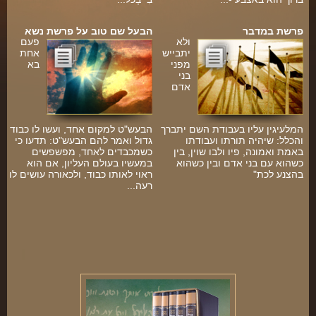
פרשת במדבר
הבעל שם טוב על פרשת נשא
ולא
פעם
יתבייש
אחת
מפני
בא
בני
אדם
ם
המלעיגין עליו בעבודת השם יתברך
הבעש"ט למקום אחד, ועשו לו כבוד
והכלל: שיהיה תורתו ועבודתו
גדול ואמר להם הבעש"ט: תדעו כי
באמת ואמונה, פיו ולבו שוין, בין
כשמכבדים לאחד, מפשפשים
כשהוא עם בני אדם ובין כשהוא
במעשיו בעולם העליון, אם הוא
בהצנע לכת"
ראוי לאותו כבוד, ולכאורה עושים לו
רעה...
ל