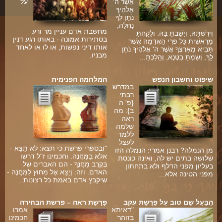
אֲשֶׁר ה'
על
אֱלֹהֶיךָ
ים
נֹתֵן לְךָ
נַחֲלָה,
מחשבת אדם עניין מר ורע
וִירִשְׁתָּהּ, וְיָשַׁבְתָּ בָּהּ. וְלָקַחְתָּ
בסתירות אמונה - באותו רגע דנין
מֵרֵאשִׁית כָּל פְּרִי הָאֲדָמָה אֲשֶׁר
אותו דיני נפשות, או לו או לאחד
תָּבִיא מֵאַרְצְךָ אֲשֶׁר ה' אֱלֹהֶיךָ נֹתֵן
מבניו.
לָךְ, וְשַׂמְתָּ בַטֶּנֶא, וְהָלַכְתָּ...
שיפוט וחשבון הנפש
המלחמה הפנימית
במדרש
רבתי
{פ' ה
ב}: מה
ראה
שלמה
ללמד
לעצל
"ובספרי פרשת כי תצא: לא תֵצֵא -
מן הנמלה? רבנן אמרי: הנמלה הזו
אלא בַמַּחֲנֶה. וחכמינו ז"ל דרשו
שלושה בתים יש לה, ואינה כונסת
בְּקֶרֶב מַחֲנֶךָ - הם האברים של
בעליון מפני הדלף ולא בתחתון
האדם. וזה: וְיָצָא אֶל מִחוּץ לַמַּחֲנֶה -
מפני הטינה אלא...
שיקבץ אדם באמת כל רצונות...
הַבַּעַל שֵׁם טוֹב עַל פָּרָשַׁת עקב
פָּרָשַׁת ראה – פרשת הבחירה
"דאיתא
אמרו
בזוהר
חכמינו