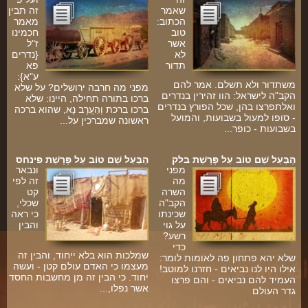
שאמר
זה תבין
הכתוב:
מאמר
טוב
חכמינו
אשר
ז"ל
לא
{נדרים
תדור
פא
ע"א}:
משתדור ולא תשלם. אמר להם
מפני מה חרבה ירושלים? על שלא
הקב"ה לישראל: הוו זהירין בנדרים
ברכו בתורה תחילה, היינו: שלא
ואלתפרצו בהן, שכל הפורץ בנדרים
ברכו ברכת וְהַעֲרֶב נָא, שהוא ברכה
- סופו למעול בשבועות, והמועל
ראשונה שמברכין על...
בשבועות - כופר...
הַבַּעַל שֵׁם טוֹב עַל פָּרָשַׁת בלק
הַבַּעַל שֵׁם טוֹב עַל פָּרָשַׁת פינחס
מפני
ונבאר
מה
זה לפי
השרה
קט
הקב"ה
שכלי,
שכינתו
כי ראה
על גוי
והבין
רשע?
ךָ
כדי
שמלכות הוא בלא ייחוד, והבין זה
שלא יהא פתחון פה לאומות לומר:
מעצמו כי האדם עולם קטן - ועשה
יש
אילו היו לנו נביאים - חזרנו למוטב!
יחוד. כי הבין זה מן מחשבות החסד
.
העמיד להם נביאים - והם פרצו
אשר נפלו,...
גדר העולם