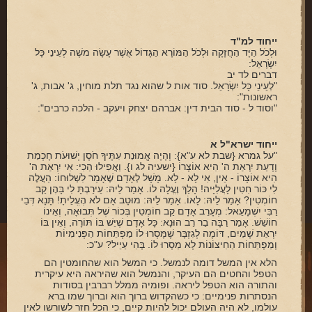
ייחוד למ"ד
וּלְכֹל הַיָּד הַחֲזָקָה וּלְכֹל הַמּוֹרָא הַגָּדוֹל אֲשֶׁר עָשָׂה משֶׁה לְעֵינֵי כָּל
יִשְׂרָאֵל:
דברים לד יב
"לְעֵינֵי כָּל יִשְׂרָאֵל. סוד אות ל שהוא נגד תלת מוחין, ג' אבות, ג'
ראשונות":
"וסוד ל - סוד הבית דין: אברהם יצחק ויעקב - הלכה כרבים":
ייחוד ישרא"ל א
"על גמרא {שבת לא ע"א}: וְהָיָה אֱמוּנַת עִתֶּיךָ חֹסֶן יְשׁוּעֹת חָכְמַת
וָדָעַת יִרְאַת ה' הִיא אוֹצָרוֹ {ישעיה לג ו}. וַאֲפִילוּ הַכִי: אִי יִרְאַת ה'
הִיא אוֹצָרוֹ - אֵין, אִי לָא - לָא. מָשָׁל לְאָדָם שֶׁאָמַר לִשְׁלוּחוֹ: הַעֲלֶה
לִי כּוֹר חִטִּין לָעֲלִיָּיה! הָלַךְ וֶעֱלָה לוֹ. אָמַר לֵיהּ: עֵירַבְתָּ לִי בָּהֶן קַב
חוֹמְטִין? אָמַר לֵיהּ: לָאוֹ. אָמַר לֵיהּ: מוּטָב אָם לֹא הֶעֱלֵיתָ! תָּנָא דְּבֵי
רַבִּי יִשְׁמָעֵאל: מְעָרֵב אָדָם קַב חוֹמְטִין בְּכוֹר שֶׁל תְּבוּאָה, וְאֵינוֹ
חוֹשֵׁשׁ. אָמַר רַבָּה בַר רַב הוּנָא: כָּל אָדָם שֶׁיֵּשׁ בּוֹ תּוֹרָה, וְאֵין בּוֹ
יִרְאַת שָׁמַיִם, דּוֹמֶה לְגִזְבָּר שֶׁמָּסְרוּ לוֹ מַפְתֵּחוֹת הַפְּנִימִיוֹת
וְמַפְתֵּחוֹת הַחִיצוֹנוֹת לָא מַסְרוּ לוֹ. בְּהִי עַיֵיל? ע"כ:
הלא אין המשל דומה לנמשל. כי המשל הוא שהחומטין הם
הטפל והחטים הם העיקר, והנמשל הוא שהיראה היא עיקרית
והתורה הוא הטפל ליראה. ופומיה ממלל רברבין בסודות
הנסתרות פנימיים: כי כשהקדוש ברוך הוא וברוך שמו ברא
עולמו, לא היה העולם יכול להיות קיים, כי הכל חזר לשורשו לאין