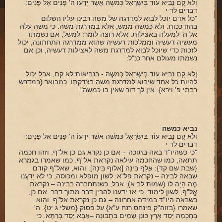
וְלֹא קָם נָבִיא עוֹד בְּיִשְׂרָאֵל כְּמשֶׁה אֲשֶׁר יְדָעוֹ ה' פָּנִים אֶל פָּנִים:
דברים לד י
"כל אדם יוכל לבוא למדרגה של משה רבינו עליו השלום
בהזדככות. ולא כמשה ממש, אלא במדרגת משה. כי משה עלה
אל ה' למעלה באצילות. אלא רוצה לומר: למשל, אם נשמתו
מעשיה דעשיה וממלכות דעשיה שהוא ממדרגה התחתונה, יכול
לזכות כדי שיוכל לבוא למדרגת משה לאצילות דעשיה, וכן אם
נשמתו מעולם אחר כנ"ל:
וְלֹא קָם נָבִיא עוֹד בְּיִשְׂרָאֵל כְּמשֶׁה - בנביאות לא קם, אבל יכול
להיות כל אחד שיבוא למדרגת משה בצדקתו, כמבואר {במדרש
רבתי פ' וירא}: אין לך דור שאין בו כמשה":
נביא כמשה
וְלֹא קָם נָבִיא עוֹד בְּיִשְׂרָאֵל כְּמשֶׁה אֲשֶׁר יְדָעוֹ ה' פָּנִים אֶל פָּנִים:
דברים לד י
"כי כשהיו"ד באה בתוכה – אם כן נקרא גם כן אל"ף. וזהו חכמה
תתאה, כמו שהחכמה עילאה נקראת אל"ף. כמו שאמרו בגמרא
{שבת שם קד}: אֱלַף בִּינָה [אלוף בִּינָה]. והוא, שאל"ף קודם
שבאה לבינה – נקראת פל"א: לשון מופלא ומכוסה, כי לֹא יָדַעְנוּ
מֶה הָיָה לוֹ (שמות לב א). אבל, כשנתחברה בבינה – נקראת
אֱלַ"ף, לשון לימוד, כי אז ידענו להבין דבר מתוך דבר. אם כן,
כשבאה היו"ד במידה אחרונה – גם כן נקראת אל"ף. והוא
שאמרו {בזוה"ק פינחס רנח ע"א} על פסוק {משלי ג יט}: ה'
בְּחָכְמָה יָסַד אָרֶץ כּוֹנֵן שָׁמַיִם בִּתְבוּנָה –אַבָּא יָסַד בְּרַתָּא. כי