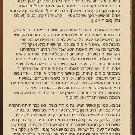
בעולם. וזה ידוע שהבחירה ניתנה לאדם, ואם כן, האיך נכתבו
בתורה מאז ומקדם ענייני מיתה, כגון: וימת פלוני? או זֹאת
הַתּוֹרָה אָדָם כִּי יָמוּת בְּאֹהֶל {במדבר יט יד}? והלא עדיין לא חטא
אדם הראשון? ואף שהַכֹּל צָפוּי - וְהָרְשׁוּת נְתוּנָה, ובְטוֹב הָעוֹלָם
נִדּוֹן {אבות ג טו}:
אמנם האמת כן הוא: כי התורה הקדושה בבריאתה נבראה רק
בתערובות אותיות, היינו אלו האותיות שישנן בתורתנו הקדושה
מן בראשית עד לעיני כל ישראל לא היו נצרפים אז בצירופי
תיבות כמו שאנו רואים היום, כמו בְּרֵאשִׁית בָּרָא או לֶךְ לְךָ
מֵאַרְצְךָ וכיוצא. רק האמת הוא, שכל אלו התיבות מתורתנו
הקדושה היו מעורבין בתערובות, ובכל עת וזמן שנתהווה איזה
עניין בעולם - אז נצטרפו אלו האותיות ונתהווה צירופי תיבות
ונתהווה סיפור זה העניין. כגון, כשנתהווה בריאת העולם ועניין
אדם וחוה - אז נתקרבו האותיות זה לזה ונתהוו אלו התיבות
המספרים העניין הזה. וכן כאשר מת פלוני או פלוני - אזי נעשו
צירופי תיבות: וימת פלוני. וכן הוא בשאר הדברים, שבשעת
התהוות המעשה - מיד נעשה בהתורה צירופי תיבות מהאותיות
כפי זו המעשה. ואם היה נתהווה מעשה אחרת - אזי היו
מתהווים צירופים אחרים באופן אחר. כי התורה הקדושה הוא
חכמת השם יתברך ואין לה סוף:
נמצא, כמו כן כאשר הגיע עת מיתת משה, ואז כבר היתה התורה
כולה בצירופי תיבות מן בְּרֵאשִׁית עד וַיָּמָת שָׁם משֶׁה, כי בעת
הזאת כל המעשים הללו כבר נתהוו, רק מן וַיָּמָת שָׁם משֶׁה עד
לְעֵינֵי כָּל יִשְׂרָאֵל עדיין לא נצטרפו האותיות בתיבות, כי עדיין היה
משה חי. רק מחמת שמוכרח היה שמשה יכתוב גם מן וַיָּמָת שָׁם
משֶׁה עד לְעֵינֵי כָּל יִשְׂרָאֵל, מטעם שנאמר {בפ' וילך כו}: לָקֹחַ אֵת
סֵפֶר הַתּוֹרָה הַזֶּה וְשַׂמְתֶּם אֹתוֹ מִצַּד אֲרוֹן בְּרִית ה' אֱלֹהֵיכֶם וְהָיָה