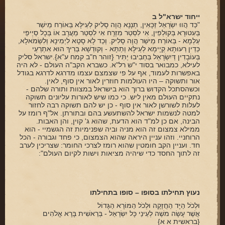
ייחוד ישרא"ל ב
"כַּד הֲווּ יִשְׂרָאֵל זַכָּאִין, תְנָנָא הֲוָה סָלִיק לְעֵילָּא בְּאוֹרַח מֵישַׁר
בְּעִטוּרָא בְּקוּלְפִין, אִי לִסְטַר מִזְרָח אִי לִסְטַר מַעֲרָב אוֹ בְּכָל סַיְיפֵי
עַלְמָא - בְּאוֹרַח מֵישַׁר הֲוָה סָלִיק. וְכַד לָא סָטָא לִיְמִינָא וְלִשְׂמֹאלָא,
כְּדֵין רְעוּתָא קַיָימָא לְעֵילָּא וְתַתָּא - וְקוּדְשָׁא בְּרִיךְ הוּא אִתְרְעֵי
בְּעוֹבָדִין דְּיִשְׂרָאֵל בְּחַבִיבוּ יַתִּיר {זוהר ח"ב קמח ע"א}.ישראל סליק
לעילא, כמבואר בסוד י"ש רל"א. כשברא הקב"ה העולם - לא היה
באפשרות לעמוד, אף על פי שצמצם עצמו מדרגא לדרגא בגודל
אור ותשוקה – היו העולמות חוזרין לאור אין סוף, לאין.
וכשהסתכל הקדוש ברוך הוא בישראל במצוות ותורה שלהם -
נתקיים העולם מאין ליש. כי כמו שיש לאורות עליונים תשוקה
לעלות לשורשן לאור אין סוף - כן יש להם תשוקה רבה לחזור
למטה לנשמות ישראל להשתעשע בהם ובתורתן. אל"ף רומז על
הבינה, אם כן למ"ד הוא הדעת, שהוא ג' קוין, והן האבות.
ממילא צמצום זה הוא מניה וביה שפנימיות זה הגשמיי - הוא
הרוחניי. וזהו עניין היראה שהוא הצמצום, כי פחד וגבורה - הכל
חד. ועניין הקב חומטין שהוא רומז לצרכי החומר: שצריכין לערב
זה לתוך החסד כדי שיהיה מציאות וישות לקיום העולם":
נעוץ תחילתו בסופו – סופו בתחילתו
וּלְכֹל הַיָּד הַחֲזָקָה וּלְכֹל הַמּוֹרָא הַגָּדוֹל
אֲשֶׁר עָשָׂה משֶׁה לְעֵינֵי כָּל יִשְׂרָאֵל - בְּרֵאשִׁית בָּרָא אֱלֹהִים
{בראשית א א}