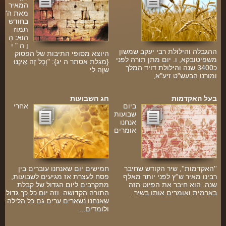
המאיר
מאת ה'
בחודש
תמוז
הוא: הֶ
וֵ ה " יִ
ההגבלה והילולת רבי יעקב שמשון
היוצא מסופי התיבות של הפסוק
משפיטובקא, ו. יום מתן תורה לפני
{מגלת אסתר ה יג}: "וְכָל זֶה אֵינֶנּוּ
כ3400 שנה והילולת דויד המלך
שׁוֶֹה לִי
ומורנו הבעש"ט זיע"א,
בעל האקדמות
חג השבועות
ביום
אחרי
שבועות
אנחנו
אומרים
''האקדמות'', שיר הקודש שחיבר
חמישים יום שאנחנו עוברים בין
רבינו מאיר ש''ץ לפני יותר מאלף
פסח לעצרת אז מגיעים לשבועות,
שנה. הוא חיבר את הפיוט הזה
מתקרבים ליום הגדול של קבלת
בארמית ואומרים אותו בשיר.
התורה הקדושה. וזה יום כל כך גדול
שאנחנו נשארים ערים גם כל הלילה
ולומדים...