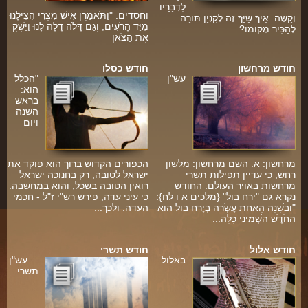
ארכיון
לִדְבָרָיו.
וחסדים: "וַתֹּאמַרְן אִישׁ מִצְרִי הִצִּילָנוּ
וְקָשֶׁה: אֵיךְ שַׁיָּךְ זֶה לְקִנְיַן תּוֹרָה
מִיַּד הָרֹעִים, וְגַם דָּלֹה דָלָה לָנוּ וַיַּשְׁקְ
תרומות
לְהַכִּיר מְקוֹמוֹ?
אֶת הַצֹּאן
ה
שאלות ותשובות
חודש מרחשון
חודש כסלו
עש"ן
"הכלל
קבלת קהל
הוא:
בראש
חנות ספרים
השנה
ויום
מאמרים
פרשת השבוע
מרחשון: א. השם מרחשון: מלשון
הכפורים הקדוש ברוך הוא פוקד את
רחש, כי עדיין תפילות תשרי
ישראל לטובה, רק בחנוכה ישראל
מרחשות באויר העולם. החודש
רואין הטובה בשכל, והוא במחשבה.
מעגל השנה
נקרא גם "ירח בול" {מלכים א ו לח}:
כי עיני עדה, פירש רש"י ז"ל - חכמי
"וּבַשָּׁנָה הָאַחַת עֶשְׂרֵה בְּיֶרַח בּוּל הוּא
העדה. ולכך...
הבעל שם-טוב
הַחֹדֶשׁ הַשְּׁמִינִי כָּלָה...
אירועים מיוחדים
חודש אלול
חודש תשרי
באלול
עש"ן
ה
תשרי: