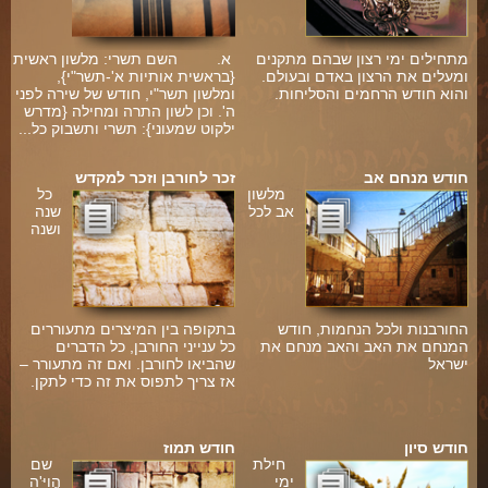
מתחילים ימי רצון שבהם מתקנים
א. השם תשרי: מלשון ראשית
ומעלים את הרצון באדם ובעולם.
{בראשית אותיות א'-תשר"י},
והוא חודש הרחמים והסליחות.
ומלשון תשר"י, חודש של שירה לפני
ה'. וכן לשון התרה ומחילה {מדרש
ילקוט שמעוני}: תשרי ותשבוק כל...
חודש מנחם אב
זכר לחורבן וזכר למקדש
מלשון
כל
אב לכל
שנה
ושנה
החורבנות ולכל הנחמות, חודש
בתקופה בין המיצרים מתעוררים
המנחם את האב והאב מנחם את
כל ענייני החורבן, כל הדברים
ישראל
שהביאו לחורבן. ואם זה מתעורר –
אז צריך לתפוס את זה כדי לתקן.
ו
חודש סיון
חודש תמוז
חילת
שם
ימי
הֲוַיָּ'ה