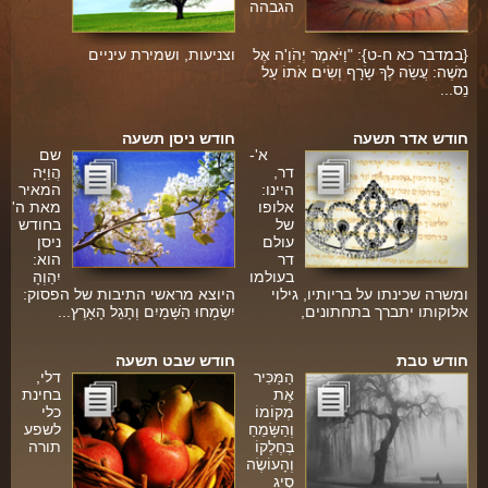
הגבהה
פינת הלכה
{במדבר כא ח-ט}: "וַיֹּאמֶר יְהֹוָ'ה אֶל
וצניעות, ושמירת עיניים
ספירת העומר
משֶׁה: עֲשֵׂה לְךָ שָׂרָף וְשִׂים אֹתוֹ עַל
נֵס...
חסד
ה
חודש אדר תשעה
חודש ניסן תשעה
גבורה
א'-
שם
דר,
הֲוַיָּה
תפארת
היינו:
המאיר
אלופו
מאת ה'
נצח
של
בחודש
עולם
ניסן
דר
הוא:
הוד
בעולמו
יִהַוְהָ
ומשרה שכינתו על בריותיו, גילוי
היוצא מראשי התיבות של הפסוק:
יסוד
אלוקותו יתברך בתחתונים,
יִשְׂמְחוּ הַשָּׁמַיִם וְתָגֵל הָאָרֶץ...
מלכות
חודש טבת
חודש שבט תשעה
סיפורי הבעל שם טוב
הַמַּכִּיר
דלי,
אֶת
בחינת
מְקוֹמוֹ
כלי
הרב שמואל אליהו
וְהַשָּׂמֵחַ
לשפע
בְּחֶלְקוֹ
תורה
הרב מיכי יוספי
וְהָעוֹשֶׂה
סְיָג