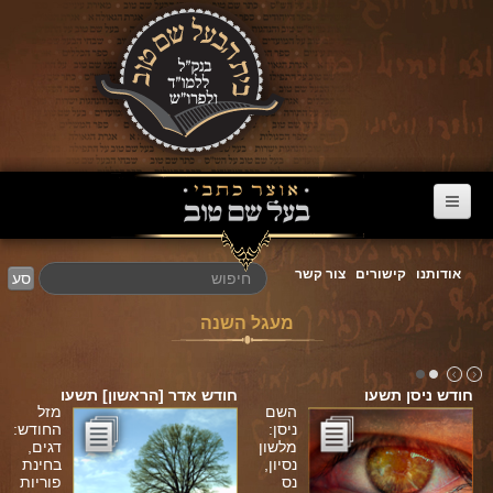
דף הבית
אודותנו
קישורים
צור קשר
סע
ערוץ הבעל שם טוב
מעגל השנה
הרב דניאל סטבסקי
צוואות מריב"ש
חודש ניסן תשעו
חודש אדר [הראשון] תשעו
אגרת הגאולה
השם
מזל
ניסן:
החודש:
מלשון
דגים,
פרשת השבוע
נסיון,
בחינת
נס
פוריות
מעגל השנה