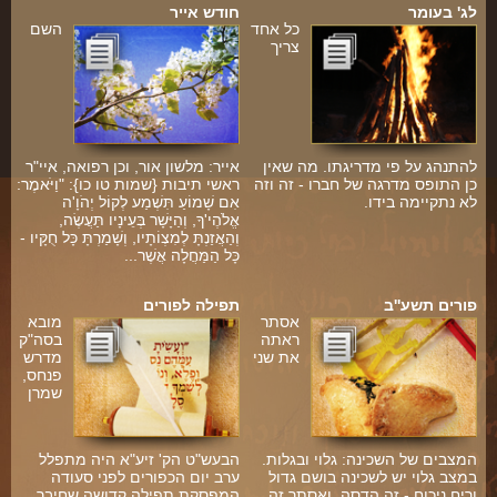
לג' בעומר
חודש אייר
כל אחד
השם
צריך
להתנהג על פי מדריגתו. מה שאין
אייר: מלשון אור, וכן רפואה, איי"ר
כן התופס מדרגה של חברו - זה וזה
ראשי תיבות {שמות טו כו}: "וַיֹּאמֶר:
לא נתקיימה בידו.
אִם שָׁמוֹעַ תִּשְׁמַע לְקוֹל יְהֹוָ'ה
אֱלֹהֶי'ךָ, וְהַיָּשָׁר בְּעֵינָיו תַּעֲשֶׂה,
וְהַאֲזַנְתָּ לְמִצְוֹתָיו, וְשָׁמַרְתָּ כָּל חֻקָּיו -
כָּל הַמַּחֲלָה אֲשֶׁר...
פורים תשע''ב
תפילה לפורים
אסתר
מובא
ראתה
בסה"ק
את שני
מדרש
פנחס,
שמרן
המצבים של השכינה: גלוי ובגלות.
הבעש"ט הק' זיע"א היה מתפלל
במצב גלוי יש לשכינה בושם גדול
ערב יום הכפורים לפני סעודה
וריח ניכוח - זה הדסה, ואסתר זה
המפסקת תפילה קדושה שחיבר