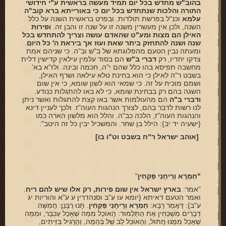
בהוב"ש מחדש בכל יום תמיד מעשה בראשית ע"י חידושי
התורה והלכות שנתחדש בכל יום כי באורייתא ברא קוב"ה
עלמא
וכנ"ל בפרשת תולדות. ובפרט בראשית השנה על כלל
השנה, ולכן אין מעשרין משנה זו על שנה זו והבן זה.
ופירות
האילן הם מצות ומע"ט שהאדם עושה וצריך להתחדש בכל
שנה ושנה להתחזק ביתר שאת ועוז אך ביראת ה' כל היום
.
ומעתה נבין הטעם מהפלוגתא של ב"ש וב"ה. כי שניהם אמת
צדקו יחדיו, רק
דברי ב"ש
הם בסוד עלמין עילאין קדישין דלית
מחשבה תפיסא בהו כלל שהם י"ה, חכמה ובינה. ולז"א בא'
בשבט ר"ה לאילן כי הוא בחינת טלא עילאה ושרף האילן,
ושמם מוכיח על זה. כי שמאי הוא לשון שומא, כי אין שום
השגה בהם רק בבחינת שומא, כי לא באו להתגלות כנודע.
ודברי ב"ה
הם מהעולמות אשר באו קצת להתגלות ואשר ניתן
לנו רשות לדבר בהם, לצורך הנהגות העוה"ז. ולכך לעניין דינא
והנהגות העוה"ז, הלכה כב"ה. והלל הוא מלשון הארה כמו
{ישעיה יד יב}: הילל בן שחר. והמשכיל יבין כל זה היטב":
[אוהב ישראל ר"ח בשבט וט"ו בו]
"חַמְרָא וְרֵיחָנֵי פַּקְחִין
"
"אמר:
בארץ ישראל אין שום פירות, רק אלו שיש להם ריח
.
ואמר הטעם דאיתא {יומא עו ע"ב וסנהדרין ע ע"א והוריות יג
ע"ב}: דַּאֲמַר רָבָא:
חַמְרָא וְרֵיחָנֵי פַּקְחִין
. תָּנוּ רַבָּנָן: חֲמִשָּׁה
דְּבָרִים מְשַׁכְּחִין אֶת הַתַּלְמוּד: הָאוֹכֵל מִמַּה שֶׁאָכַל עַכְבָּר, וּמִמַּה
שֶׁאָכַל מִמֶּנּוּ חֲתּוּל, וְהָאוֹכֵל לֵב שֶׁל בְּהֵמָה, וְהָרָגִיל בַּזֵיתִים,