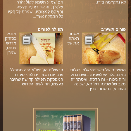
לא נתקיימה בידו.
אִם שָׁמוֹעַ תִּשְׁמַע לְקוֹל יְהֹוָ'ה
אֱלֹהֶי'ךָ, וְהַיָּשָׁר בְּעֵינָיו תַּעֲשֶׂה,
וְהַאֲזַנְתָּ לְמִצְוֹתָיו, וְשָׁמַרְתָּ כָּל חֻקָּיו -
כָּל הַמַּחֲלָה אֲשֶׁר...
פורים תשע''ב
תפילה לפורים
אסתר
מובא
ראתה
בסה"ק
את שני
מדרש
פנחס,
שמרן
המצבים של השכינה: גלוי ובגלות.
הבעש"ט הק' זיע"א היה מתפלל
במצב גלוי יש לשכינה בושם גדול
ערב יום הכפורים לפני סעודה
וריח ניכוח - זה הדסה, ואסתר זה
המפסקת תפילה קדושה שחיבר
מצב של שכינה דגלותא, שכינה
בעצמו, וזה לשונו הקדוש
בעפרא, בהסתר וצריך...