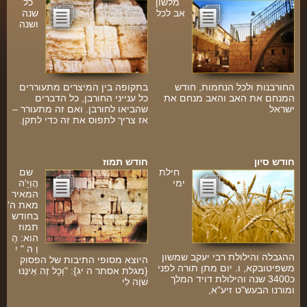
מלשון
כל
אב לכל
שנה
ושנה
החורבנות ולכל הנחמות, חודש
בתקופה בין המיצרים מתעוררים
המנחם את האב והאב מנחם את
כל ענייני החורבן, כל הדברים
ישראל
שהביאו לחורבן. ואם זה מתעורר –
אז צריך לתפוס את זה כדי לתקן.
ו
חודש סיון
חודש תמוז
חילת
שם
ימי
הֲוַיָּ'ה
המאיר
מאת ה'
בחודש
תמוז
הוא: הֶ
וֵ ה " יִ
ההגבלה והילולת רבי יעקב שמשון
היוצא מסופי התיבות של הפסוק
משפיטובקא, ו. יום מתן תורה לפני
{מגלת אסתר ה יג}: "וְכָל זֶה אֵינֶנּוּ
כ3400 שנה והילולת דויד המלך
שׁוֶֹה לִי
ומורנו הבעש"ט זיע"א,