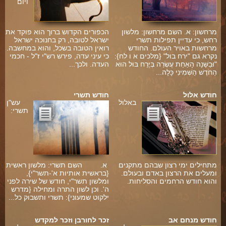
ויום
מרחשון: א. השם מרחשון: מלשון
הכפורים הקדוש ברוך הוא פוקד את
רחש, כי עדיין תפילות תשרי
ישראל לטובה, רק בחנוכה ישראל
מרחשות באויר העולם. החודש
רואין הטובה בשכל, והוא במחשבה.
נקרא גם "ירח בול" {מלכים א ו לח}:
כי עיני עדה, פירש רש"י ז"ל - חכמי
"וּבַשָּׁנָה הָאַחַת עֶשְׂרֵה בְּיֶרַח בּוּל הוּא
העדה. ולכך...
הַחֹדֶשׁ הַשְּׁמִינִי כָּלָה...
חודש אלול
חודש תשרי
באלול
עש"ן
ה
תשרי:
מתחילים ימי רצון שבהם מתקנים
א. השם תשרי: מלשון ראשית
ומעלים את הרצון באדם ובעולם.
{בראשית אותיות א'-תשר"י},
והוא חודש הרחמים והסליחות.
ומלשון תשר"י, חודש של שירה לפני
ה'. וכן לשון התרה ומחילה {מדרש
ילקוט שמעוני}: תשרי ותשבוק כל...
חודש מנחם אב
זכר לחורבן וזכר למקדש