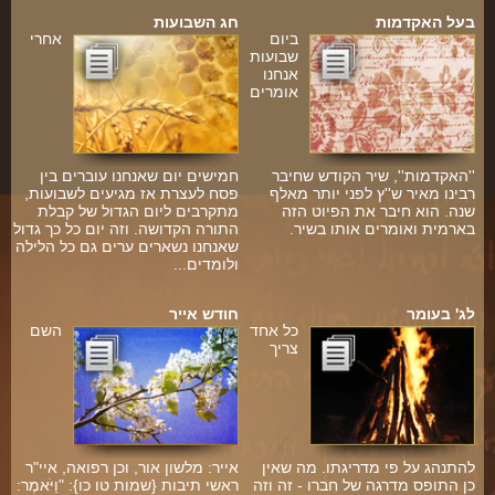
בעל האקדמות
חג השבועות
ביום
אחרי
שבועות
אנחנו
אומרים
''האקדמות'', שיר הקודש שחיבר
חמישים יום שאנחנו עוברים בין
רבינו מאיר ש''ץ לפני יותר מאלף
פסח לעצרת אז מגיעים לשבועות,
שנה. הוא חיבר את הפיוט הזה
מתקרבים ליום הגדול של קבלת
בארמית ואומרים אותו בשיר.
התורה הקדושה. וזה יום כל כך גדול
שאנחנו נשארים ערים גם כל הלילה
ולומדים...
לג' בעומר
חודש אייר
כל אחד
השם
צריך
להתנהג על פי מדריגתו. מה שאין
אייר: מלשון אור, וכן רפואה, איי"ר
כן התופס מדרגה של חברו - זה וזה
ראשי תיבות {שמות טו כו}: "וַיֹּאמֶר: