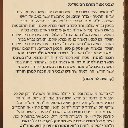
שבט אצל מורנו הבעש"ט:
"מחמשה עשר בשבט עד ראש חודש ניסן כאשר היו מקדשים
על פי הראיה -
מ"ה ימים
. וכן מחמשה עשר באב עד ראש
השנה - מ"ה ימים. הכלל: כי ר' אליעזר ור' יהושע, חד סבר
בניסן נברא עולם, וחד סבר בתשרי נברא עולם. והנה התוספות
בראש השנה {כז ע"א ד"ה כמאן}מפרש האדם נברא בכ"ה
באלול. ונמצא מט"ו באב עד כ"ה אלול - ארבעים יום נגד יצירת
הוולד. וכן למאן דאמר בניסן נברא עולם, האדם נברא בכ"ה
באדר. נמצא מט"ו בשבט עד כ"ה אדר - ארבעים יום נגד יצירת
הוולד. ובאמת אנן פסקינן כשני המאן דאמרים. וזה שאנו עושין
יומא דפגרא בט"ו באב וט"ו בשבט.
ונמצא ט"ו בשבט הוא
הכנה לפסח
, ופסח הוא הכנה למתן תורה. נמצא:
ט"ו בשבט
הוא הכנה למתן תורה
. והא ראיה גם כן שהתורה ניתנה בסיון,
ומשה רבינו ע"ה אמר משנה תורה בשבט
, ככתוב בעשתי
עשר חודש. הרי
ראיה שחודש שבט הוא הכנה למתן תורה
":
[קדושת לוי אבות]
"כי בדעה מיושבת ובכוונה גדולה עשה זה משרע"ה רבן של כל
הנביאים. דהנה י"ב חדשי השנה הם נגד י"ב צירופי הוי"ה הק'
כנודע מספה"ק. וכל צירוף יוצא מפסוק מר"ת או מס"ת. וכל
צירוף הק' שהיו"ד קודמת לה' וכן הוא"ו קודם לה' - אז החסדים
והרחמים גוברים בחודש ההוא. ואם ח"ו להיפך שהשני ההי"ן
קודמין אל י"ו - אזי תגבורת הדינין ר"ל. וכמבואר בתזוה"ק וכו'.
וצירוף של חודש שבט יוצא מפסוק
{ויקרא כז לג}
: ואם
ה"מר י"מירנו ו"היה ה"וא ותמורתו יהיה קודש, מהר"ת.