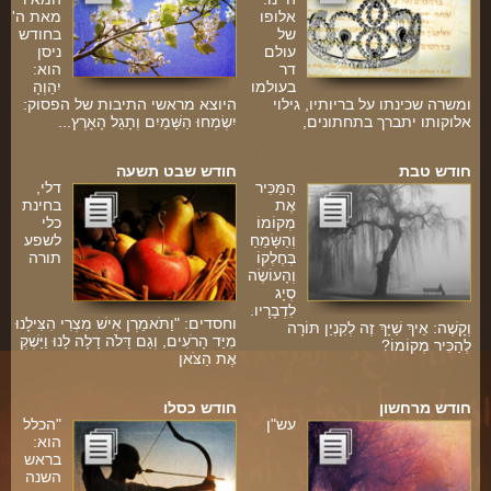
אלופו
מאת ה'
של
בחודש
עולם
ניסן
דר
הוא:
בעולמו
יִהַוְהָ
ומשרה שכינתו על בריותיו, גילוי
היוצא מראשי התיבות של הפסוק:
אלוקותו יתברך בתחתונים,
יִשְׂמְחוּ הַשָּׁמַיִם וְתָגֵל הָאָרֶץ...
חודש טבת
חודש שבט תשעה
הַמַּכִּיר
דלי,
אֶת
בחינת
מְקוֹמוֹ
כלי
וְהַשָּׂמֵחַ
לשפע
בְּחֶלְקוֹ
תורה
וְהָעוֹשֶׂה
סְיָג
לִדְבָרָיו.
וחסדים: "וַתֹּאמַרְן אִישׁ מִצְרִי הִצִּילָנוּ
וְקָשֶׁה: אֵיךְ שַׁיָּךְ זֶה לְקִנְיַן תּוֹרָה
מִיַּד הָרֹעִים, וְגַם דָּלֹה דָלָה לָנוּ וַיַּשְׁקְ
לְהַכִּיר מְקוֹמוֹ?
אֶת הַצֹּאן
ה
חודש מרחשון
חודש כסלו
עש"ן
"הכלל
הוא:
בראש
השנה