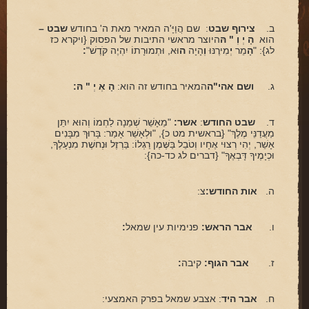
פינת הלכה
ב.
צירוף שבט
: שם הֲוַיָּ'ה המאיר מאת ה' בחודש
שבט –
הוא
הָ יְ וְ " הּ
היוצר מראשי התיבות של הפסוק {ויקרא כז
ספירת העומר
לג}: "
הָ
מֵר
יְ
מִירֶנּוּ
וְ
הָיָה
ה
וּא, וּתְמוּרָתוֹ יִהְיֶה קֹּדֶשׁ"
:
חסד
ג.
ושם אהי"ה
המאיר בחודש זה הוא:
הָ אְ יְ " הּ:
גבורה
תפארת
ד.
שבט החודש
:
אשר:
"מֵאָשֵׁר שְׁמֵנָה לַחְמוֹ וְהוּא יִתֵּן
מַעֲדַנֵּי מֶלֶךְ" {בראשית מט כ}, "וּלְאָשֵׁר אָמַר: בָּרוּךְ מִבָּנִים
נצח
אָשֵׁר, יְהִי רְצוּי אֶחָיו וְטֹבֵל בַּשֶּׁמֶן רַגְלוֹ: בַּרְזֶל וּנְחשֶׁת מִנְעָלֶךָ,
וּכְיָמֶיךָ דָּבְאֶךָ" {דברים לג כד-כה}:
הוד
יסוד
ה.
אות החודש:
צ:
מלכות
ו.
אבר הראש:
פנימיות עין שמאל
:
סיפורי הבעל שם טוב
הרב שמואל אליהו
ז.
אבר הגוף:
קיבה
:
הרב מיכי יוספי
ח.
אבר היד
: אצבע שמאל בפרק האמצעי: