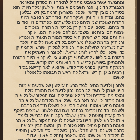
ומחמשה עשר בשבט מתחיל להאיר ו"ה כסדרן ומאז אין
תגבורת הדינין
. והנה השבעים אומות וע' לשון עיקר חיותן הוא
בסוד הניצוצין קדישין שנפלו משורשן הרמה בקודש ונבלעין
בהם, ומזה הוא חיותן. ועיקר חיותן ואחיזתם הוא באותיות
התורה שנזכרו שמותיהם כמו פלישתים וכפתורים ויון ואדום
ודומיהם. וכשאנו עם ה' קורין בפרשיות התורה ומזכירים
שמותיהם, בזה אנו משפיעים להם שפע חיותם. ועיקר
אחיזתם ומקור שורשיהן הוא בסוד תמורות האותיות וכנודע,
והניה"ק מחמת שנפלו משורשם בקודש נעשו קליפות. ולכך
רצה משרע"ה להעלות אותן הניה"ק למקורן ושורשן ולהמתיקן
כדי שלא יוכלו להרע לזרע ישראל.
ולכוונה זו העתיק את
התורה בע' לשון.
להעלות אותן הניצוצין לעיקר אותיות התורה
ולהמתיקן בשורשן כדי שיהיה הוא ותמורתו קודש, בסוד
המתקת הדינין. בפרט סוד קודש שהוא עילאה קדישא בסוד
{ירמיה ב ג}: קודש ישראל לה' ראשית תבואתו כל אוכליו
יאשמו:
ולהבין ולדעת מהיכן למד מרע"ה ע' לשון של שבעים אומות
היינו שנתן לו הש"י לב חכם ונבון לדעת את התורה כולה
ומצפוניה וסתריה וכל רז לא אניס ליה. וגם המקור של כל אות
ואות מתוה"ק. ושם ראה בעין שכלו את מקורם של כל אומה
ואומה מהע' אומות. ומשם הבין ג"כ בשכלו הזך את כתבם
ולשונם. מדינה ומדינה ככתבה ועם ועם כלשונו. שמצינו ביוסף
הצדיק ע"ה {סוטה לו ע"ב}: ששלח הקב"ה את גבריאל ולימד
אותו כל הע' לשון, היינו ג"כ שגילה לו את המקור של כל אומה
ואומה בתוה"ק מהיכן הוא מקור חיותן. ומשם הבין ג"כ את
כתבם ולשונם. וז"ש חז"ל {שם}: כשלמד יוסף הע' לשון הוסיף
לו הקב"ה ה' על שמו. כמו שנאמר {תהלים פא ו}: עדות