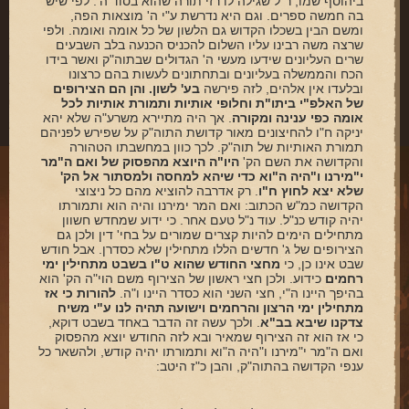
ביהוסף שמו, ר"ל שגילה לו רזי תורה שהוא בסוד ה'. לפי שיש
בה חמשה ספרים. וגם היא נדרשת ע"י ה' מוצאות הפה,
ומשם הבין בשכלו הקדוש גם הלשון של כל אומה ואומה. ולפי
שרצה משה רבינו עליו השלום להכניס הכנעה בלב השבעים
שרים העליונים שידעו מעשי ה' הגדולים שבתוה"ק ואשר בידו
הכח והממשלה בעליונים ובתחתונים לעשות בהם כרצונו
ובלעדו אין אלהים, לזה פירשה
בע' לשון. והן הם הצירופים
של האלפ"י ביתו"ת וחלופי אותיות ותמורת
אותיות לכל
אומה כפי ענינה ומקורה
. אך היה מתיירא משרע"ה שלא יהא
יניקה ח"ו להחיצונים מאור קדושת התוה"ק על שפירש לפניהם
תמורת האותיות של תוה"ק. לכך כוון במחשבתו הטהורה
והקדושה את השם הק'
היו"ה היוצא מהפסוק של ואם ה"מר
י"מירנו ו"היה ה"וא כדי שיהא למחסה ולמסתור אל הק'
שלא יצא לחוץ ח"ו
. רק אדרבה להוציא מהם כל ניצוצי
הקדושה כמ"ש הכתוב: ואם המר ימירנו והיה הוא ותמורתו
יהיה קודש כנ"ל. עוד נ"ל טעם אחר. כי ידוע שמחדש חשוון
מתחילים הימים להיות קצרים שמורים על בחי' דין ולכן גם
הצירופים של ג' חדשים הללו מתחילין שלא כסדרן. אבל חודש
שבט אינו כן, כי
מחצי החודש שהוא ט"ו בשבט מתחילין ימי
רחמים
כידוע. ולכן חצי ראשון של הצירוף משם הוי"ה הק' הוא
בהיפך היינו ה"י, חצי השני הוא כסדר היינו ו"ה.
להורות כי אז
מתחילין ימי הרצון והרחמים וישועה תהיה לנו ע"י משיח
צדקנו שיבא בב"א
. ולכך עשה זה הדבר באחד בשבט דוקא,
כי אז הוא זה הצירוף שמאיר ובא לזה החודש יוצא מהפסוק
ואם ה"מר י"מירנו ו"היה ה"וא ותמורתו יהיה קודש, ולהשאר כל
ענפי הקדושה בהתוה"ק, והבן כ"ז היטב: