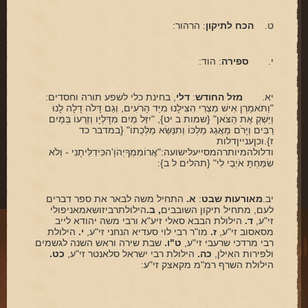
ארכיון
ט.
הכח לתיקון
: הרהור:
תרומות
שאלות ותשובות
י.
ספירה
: הוד:
קבלת קהל
יא.
מזל החודש
:
דלי
, בחינת כלי לשפע תורה וחסדים:
"וַתֹּאמַרְן אִישׁ מִצְרִי הִצִּילָנוּ מִיַּד הָרֹעִים, וְגַם דָּלֹה דָלָה לָנוּ
חנות ספרים
וַיַּשְׁקְ אֶת הַצֹּאן" {שמות ב יט}, "יִזַּל מַיִם מִדָּלְיָו וְזַרְעוֹ בְּמַיִם
רַבִּים וְיָרֹם מֵאֲגַג מַלְכּוֹ וְתִנַּשֵּׂא מַלְכֻתוֹ" {במדבר כד
מאמרים
ז}.וכןענייןדלות
ודלולהמיותרהמסייעלישועה:"אֲרוֹמִמְךָיְהֹוָ'הכִּידִלִּיתָנִי - וְלֹא
פרשת השבוע
שִׂמַּחְתָּ אֹיְבַי לִי" {תהלים ל ב}:
מעגל השנה
יב.
מאורעות שבט
:
א.
התחיל משה לבאר את ספר דברים
לעם, מתחיל תיקון השובבים
, ב.
הילולתרביזושאמאניפולי
הבעל שם-טוב
זי"ע,
ד.
הילולת הבבא סאלי זיע"א ורבי משה יהודא לייב
מסאסוב זי"ע,
ז.
מו"ר רבי לוי סעדיא הנחני זי"ע,
י.
הילולת
אירועים מיוחדים
רבי מרדכי שרעבי זי"ע,
ט"ו.
שבת שירה וראש השנה לגשמים
ולפירות האילן,
כה.
הילולת רבי ישראל סלאנטר זי"ע,
כט.
הילולת השרף רמ"מ מקאצק זי"ע: