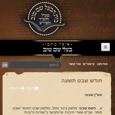
דף הבית
אודותנו
קישורים
צור קשר
סע
ערוץ הבעל שם טוב
הרב דניאל סטבסקי
חודש שבט תשעה
צוואות מריב"ש
דואל
הדפסה
עש"ן שבט:
אגרת הגאולה
פרשת השבוע
א.
השם שבט
: מלשון צינור ומזל, ומלשון שבט הסופר ושבט
מוסר. שב"ט שארי תיבות: ש"נתבשר ב"שורות ט"ובות:
מעגל השנה