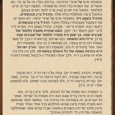
וְהַשׁוֹתֶה מַיִם שֶׁל שִׁיוּרֵי הָרְחִיצָה, וְהָרוֹחֵץ רַגְלָיו זֶה עַל גַּב זֶה. וְיֵשׁ
אוֹמְרִים: אַף הַמֵּנִיחַ כֵּלָיו תַּחַת מְרַאֲשׁוֹתָיו. חֲמִשָׁה דְּבָרִים יָפִים
לַתַּלְמוּד: הָאוֹכֵל פָּת חטים [וְאֵין צָרִיךְ לוֹמַר חטים עַצְמָן],
וְהָאוֹכֵל בֵּיצָה מְגוּלְגֶּלֶת בְּלֹא מֶלַח,
וְהָרָגִיל בַּיַיִן וּבַבְּשָׂמִים,
וְהָרָגִיל בְּשֶׁמֶן זַיִת
, וְהַשּׁוֹתֶה מַיִם שֶׁל שִׁיּוּרֵי עִיסָה. וְיֵשׁ אוֹמְרִים:
אַף הַמְּטַבֵּל אֶצְבְּעוֹתָיו בְּמֶלַח וְאוֹכֵל.
הָרָגִיל בְּיַיִן וּבִבְשָׂמִים
,
דַּאָמַר רַבָּא: חַמְרָא וְרֵיחַנִי - פָּקְחִין. הָרָגִיל בְּשֶׁמֶן זַיִת, מְסַיֵיעַ לֵיהּ
לְרַבִּי יוֹחָנָן דַּאָמַר רַבִּי יוֹחָנָן:
כְּשֵׁם שֶׁהַזַּיִת מְשַׁכֵּחַ תַּלְמוּד שֶׁל
שִׁבְעִים שָׁנָה, כָּךְ שֶׁמֶן זַיִת מַחֲזִיר תַּלְמוּד שֶׁל שִׁבְעִים שָׁנָה
[ע"כ].
וריח הוא הנשמה
, כמו שכתוב {בראשית ז כב}: כֹּל אֲשֶׁר
נִשְׁמַת רוּחַ חַיִּים בְּאַפָּיו, וכן {שמואל ב כב טז}: מִנִּשְׁמַת רוּחַ
אַפּוֹ, ועוד {תהלים יח טז}: מִנִּשְׁמַת רוּחַ אַפֶּךָ.
וארץ ישראל
היא בחינת נשמה של כל העולם בגשמיות
, ולכן אין גדל בה
אלא זה שיש בו ריח. ולכך אמרו {סנהדרין ע"ב}על מָשִׁיחַ דְּמוֹרַח
וְדָאִין.
[מָשִׁיחַ, דִּכְתִיב {ישעיה יא}: וְנָחָה עָלָיו רוּחַ הוי'ה, רוּחַ חָכְמָה
וּבִינָה, רוּחַ עֵצָה וּגְבוּרָה, רוּחַ דַּעַת וְיִרְאַת הוי'ה וְגוֹ', וּכְתִיב, {שם
יא}: וַהֲרִיחוֹ בְּיִרְאַת הוי'ה, וְלֹא לְמַרְאֵה עֵינָיו יִשְׁפּוֹט, וְלֹא לְמִשְׁמַע
אָזְנָיו יוֹכִיחַ, ע"כ].
כי הַמָשִׁיחַ הוא נשמה של כל העולם, ולכך וְדָאִין בְרֵיחַ. וגם
משה רבינו וְדָאִין בְרֵיחַ שגם הוא היה נשמת כל ישראל. ושאר
כל הנביאים, זה בשמיעה וזה בראיה וכו'. ואפשר לומר שהפשט
הוא משיח מוֹרַח וְדָאִין שהוא מתלבש בכל אחד ואחד מוֹרַח
וְדָאִין [ולכך מריחין בשמים במוצאי שבת קודש מפני שנסתלקה
הנשמה ומריחין כדי להחזיק אותה]":