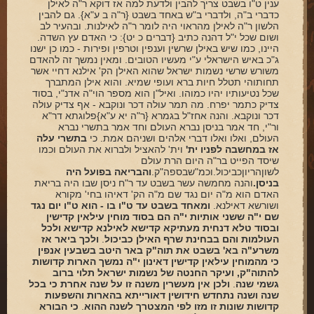
ענין ט"ו בשבט צריך להבין ולדעת למה אז דוקא ר"ה לאילן
כדברי ב"ה, ולדברי ב"ש באחד בשבט {ר"ה ב ע"א}. גם להבין
הלשון ר"ה לאילן מהראוי היה לומר ר"ה לאילנות. ובהעיר לב
ושום שכל י"ל דהנה כתיב {דברים כ יט}: כי האדם עץ השדה.
היינו, כמו שיש באילן שרשין וענפין וטרפין ופירות - כמו כן ישנו
ג"כ באיש הישראלי ע"י מעשיו הטובים. ומאין נמשך זה להאדם
משורש שרשי נשמות ישראל שהוא האילן הק' אילנא דחיי אשר
תחותוהי תטלל חיות ברא ועופי שמיא. והוא אילן המתברך
שכל נטיעותיו יהיו כמוהו. ואיל"ן הוא מספר הוי"ה אדנ"י, בסוד
צדיק כתמר יפרח. מה תמר עולה דכר ונוקבא - אף צדיק עולה
דכר ונוקבא. והנה אחז"ל בגמרא {ר"ה יא ע"א}פלוגתא דר"א
ור"י, חד אמר בניסן נברא העולם וחד אמר בתשרי נברא
העולם, ואלו ואלו דברי אלהים ושניהם אמת. כי
בתשרי עלה
אז במחשבה לפניו ית'
וית' להאציל ולברוא את העולם וכמו
שיסד הפייט בר"ה היום הרת עולם
לשוןהריוןכביכול.וכמ"שבספה"ק.
והבריאה בפועל היה
בניסן.
והנה מחמשה עשר בשבט עד ר"ח ניסן שבו היה בריאת
האדם הוא מ"ה יום נגד שם מ"ה הק' דאיהו בחי' מקורא
ושורשא דאילנא.
ומאחד בשבט עד ט"ו בו - הוא ט"ו יום נגד
שם י"ה ששני אותיות י"ה הם בסוד מוחין עילאין קדישין
ובסוד טלא דנחית מעתיקא קדישא לאילנא קדישא ולכל
העולמות והם בבחינת שרף האילן כביכול
.
ולכך ביאר אז
משרע"ה בא' בשבט את תוה"ק באר היטב בשבעין אנפין
כי מהמוחין עילאין קדישין דאינון י"ה
נמשך הארות קדושות
להתוה"ק, ועיקר החנטה של נשמות ישראל תלוי ברוב
גשמי שנה
.
ולכן אין מעשרין משנה זו על שנה אחרת כי בכל
שנה ושנה נתחדש חידושין דאורייתא בהארות והשפעות
קדושות שונות זו מזו לפי המצטרך לשנה ההוא
.
כי הבורא