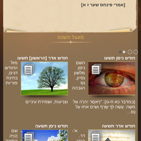
[אמרי פינחס שער ז א]
מעגל השנה
חודש ניסן תשעו
חודש אדר [הראשון] תשעו
השם
מזל
ניסן:
החודש:
מלשון
דגים,
נסיון,
בחינת
נס
פוריות
הגבהה
{במדבר כא ח-ט}: "וַיֹּאמֶר יְהֹוָ'ה אֶל
וצניעות, ושמירת עיניים
משֶׁה: עֲשֵׂה לְךָ שָׂרָף וְשִׂים אֹתוֹ עַל
נֵס...
ה
חודש אדר תשעה
חודש ניסן תשעה
א'-
שם
דר,
הֲוַיָּה
היינו:
המאיר