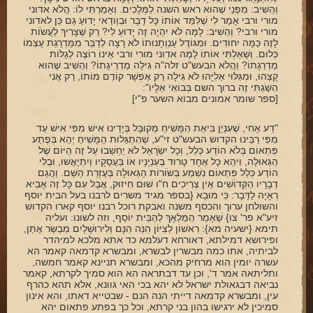
וְהֵשִׁיב: מִפְּנֵי שֶׁהוּא ראש השנה לַמְּלָכִים. וְאָמַרְתִּי לוֹ: הֲלֹא אדוני
מורי ורבי אָמַר לִי שֶׁלִּמֵּד אוֹתוֹ כָּל דָבָר וּבְוַודַאי יָדוּעַ גַם כֵּן לאדוני
מורי ורבי? וְהֵשִׁיב: לָמָּה לֹא יִהְיֶה זֶה יָדוּעַ לִי? רַק שֶׁצָרִיךְ לַעֲשֹוֹת
לָזֶה כַּמָּה יִחוּדִים. וּמִגּוֹדֶל עַנְוְתָנוּתוֹ לֹא רָצָה לְדַבֵּר מִמַּדְרֵגַת עַצְמוֹ
כְּלוּם. וְשָׁאַלְתִּי אוֹתוֹ לָמָה אדוני מורי ורבי אֵינוֹ רוֹצֶה לְגַלּוֹת
מַדְרֵגָתוֹ? וַהֲלֹא הבעש"ט זלה"ה גִילָה מַדְרֵיגָתוֹ? וְהֵשִׁיב שֶׁהוּא
קָצֵהוּ, וּמִגִּלּוּי אֵלִיָּהוּ לֹא גִילָה רַק אֶפְשָׁר קוֹדֶם מוֹתוֹ, רַק אֲנִי
הִשַֹגְתִּי זֶה ברוך השם בְּבוֹאִי אֵלָיו":
[ספר שומר אמונים מבוא השער פ"י]‏
"דַע אָחִי, שֶׁעִנְיַן בִּיאַת הַמָּשִׁיחַ מְקוּבָּל בְּיָדֵינוּ אִישׁ מִפִּי אִישׁ עַד
מִפִּי רַבֵּינוּ הקדוש הבעש"ט זי"ע, שֶׁהִתְגַּלוּת הַמָּשִׁיחַ יְהֵא בְּפֶתַע
פִּתְאוֹם בְּלֹא הוֹדַע כְּלַל, וְכָל יִשְֹרָאֵל לֹא יַחְשְׁבוּ עַל זֶה הַיּוֹם שֶׁל
הַגְּאוּלָה, וִיהֵא כָּל אֶחָד טָרוּד בְּעִנְיָנָיו אוֹ בַּעֲסָקָיו וְיִתְיָאֲשׁוּ, וּבְלִי
הוֹדַע כְּלַל פִּתְאוֹם נִשְׁמַע בְּשֹוֹרוֹת הַגְּאוּלָה בְּעֶזְרַת הַשֵּׁם.‏ וַהֲגַם
דְבָרָיו הַקְּדוֹשִׁים אֵין צְרִיכִים ח"ו שׁוּם חִיזוּק, אֲבָל עִם כָּל זֶה אָבִיא
רְאָיָה לַדָּבָר: כִּי מוּבָא {בספר מגיד משרים לרבנו בעל הבית יוסף
והשולחן ערוך והכסף משנה ואבקת רוכל רבנו יוסף קארו הקדוש
זיע"א פר' צו} שֶׁאָמַר הַמַּלְאָךְ לְהַבֵּית יוֹסֵף, וזה לשונו: ועליה
תימא {ישעיה מא}: רִאשׁוֹן לְצִיּוֹן הִנֵּה הִנָּם וְלִירוּשָׁלַיִם מְבַשֵֹּר אֶתֵּן,
ופירושא דמילתא, דאורחא דעלמא כד אתא מלכא למיהדר
לביתיה, אתו כמה מבשרין לבשרא, ומבשרא קדמאה קאמר הא
עשרה יומין הוא מרחיק מהכא, ומבשרא תניינא קאמר חמשה,
ותליתאה אמר ד', וכן עד דבתראה הא הוא סמיך לקרתא, קאמר
נביאה דבגאולת ישראל לא יהא בכי האי גוונא, אלא תהא כהרף
עין, ומבשרא קדמאה דייתי הנה הנם - שבטייא דאתו, והא אינון
סמיכין לא ירגישו בהון בני קרתא, וכל כך בפתע פתאום יהא