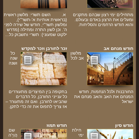
מתחילים ימי רצון שבהם מתקנים
א. השם תשרי: מלשון ראשית
ומעלים את הרצון באדם ובעולם.
{בראשית אותיות א'-תשר"י},
והוא חודש הרחמים והסליחות.
ומלשון תשר"י, חודש של שירה לפני
ה'. וכן לשון התרה ומחילה {מדרש
ילקוט שמעוני}: תשרי ותשבוק כל...
חודש מנחם אב
זכר לחורבן וזכר למקדש
מלשון
כל
אב לכל
שנה
ושנה
החורבנות ולכל הנחמות, חודש
בתקופה בין המיצרים מתעוררים
המנחם את האב והאב מנחם את
כל ענייני החורבן, כל הדברים
ישראל
שהביאו לחורבן. ואם זה מתעורר –
אז צריך לתפוס את זה כדי לתקן.
ו
חודש סיון
חודש תמוז
חילת
שם
ימי
הֲוַיָּ'ה