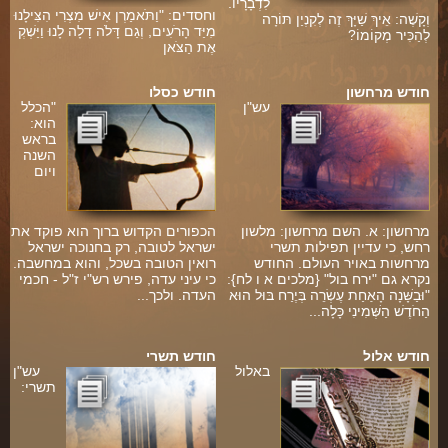
לִדְבָרָיו.
וחסדים: "וַתֹּאמַרְן אִישׁ מִצְרִי הִצִּילָנוּ
וְקָשֶׁה: אֵיךְ שַׁיָּךְ זֶה לְקִנְיַן תּוֹרָה
מִיַּד הָרֹעִים, וְגַם דָּלֹה דָלָה לָנוּ וַיַּשְׁקְ
לְהַכִּיר מְקוֹמוֹ?
אֶת הַצֹּאן
ה
חודש מרחשון
חודש כסלו
עש"ן
"הכלל
הוא:
בראש
השנה
ויום
מרחשון: א. השם מרחשון: מלשון
הכפורים הקדוש ברוך הוא פוקד את
רחש, כי עדיין תפילות תשרי
ישראל לטובה, רק בחנוכה ישראל
מרחשות באויר העולם. החודש
רואין הטובה בשכל, והוא במחשבה.
נקרא גם "ירח בול" {מלכים א ו לח}:
כי עיני עדה, פירש רש"י ז"ל - חכמי
"וּבַשָּׁנָה הָאַחַת עֶשְׂרֵה בְּיֶרַח בּוּל הוּא
העדה. ולכך...
הַחֹדֶשׁ הַשְּׁמִינִי כָּלָה...
חודש אלול
חודש תשרי
באלול
עש"ן
ה
תשרי: