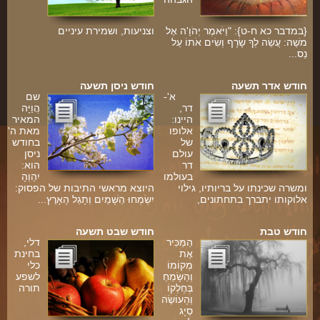
{במדבר כא ח-ט}: "וַיֹּאמֶר יְהֹוָ'ה אֶל
וצניעות, ושמירת עיניים
משֶׁה: עֲשֵׂה לְךָ שָׂרָף וְשִׂים אֹתוֹ עַל
נֵס...
ה
חודש אדר תשעה
חודש ניסן תשעה
א'-
שם
דר,
הֲוַיָּה
היינו:
המאיר
אלופו
מאת ה'
של
בחודש
עולם
ניסן
דר
הוא:
בעולמו
יִהַוְהָ
ומשרה שכינתו על בריותיו, גילוי
היוצא מראשי התיבות של הפסוק:
אלוקותו יתברך בתחתונים,
יִשְׂמְחוּ הַשָּׁמַיִם וְתָגֵל הָאָרֶץ...
חודש טבת
חודש שבט תשעה
הַמַּכִּיר
דלי,
אֶת
בחינת
מְקוֹמוֹ
כלי
וְהַשָּׂמֵחַ
לשפע
בְּחֶלְקוֹ
תורה
וְהָעוֹשֶׂה
סְיָג