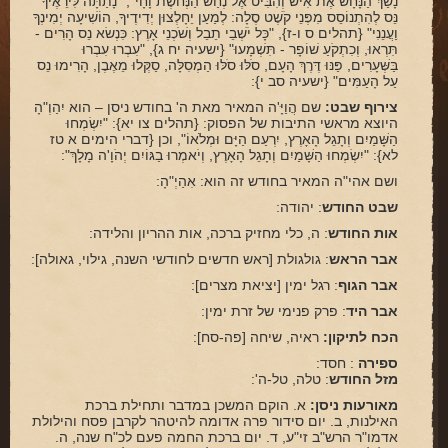
נָשַׁךְ הַנָּחָשׁ אֶת אִישׁ וְהִבִּיט אֶל נְחַשׁ הַנְּחשֶׁת וָחָי", "נָתַתָּה לִּירֵאֶיךָ
נֵּס לְהִתְנוֹסֵס מִפְּנֵי קֹשֶׁט סֶלָה: לְמַעַן יֵחָלְצוּן יְדִידֶיךָ, הוֹשִׁיעָה יְמִינְךָ
פינת הלכה
וַעֲנֵנִי" {תהלים ס ו-ז}, "כָּל יֹשְׁבֵי תֵבֵל וְשֹׁכְנֵי אָרֶץ: כִּנְשׂא נֵס הָרִים -
תִּרְאוּ, וְכִתְקֹעַ שׁוֹפָר - תִּשְׁמָעוּ" {ישעיה יח ג}, "עִבְרוּ עִבְרוּ
ספירת העומר
בַּשְּׁעָרִים, פַּנּוּ דֶּרֶךְ הָעָם, סֹלּוּ סֹלּוּ הַמְסִלָּה, סַקְּלוּ מֵאֶבֶן, הָרִימוּ נֵס
עַל הָעַמִּים" {ישעיה סב י}:
חסד
צירוף שבט:
שם הֲוַיָּ'ה המאיר מאת ה' בחודש ניסן – הוא יִהַוְ"הָ
היוצא מראשי התיבות של הפסוק: {תהלים צו יא}: "יִשְׂמְחוּ
גבורה
הַשָּׁמַיִם וְתָגֵל הָאָרֶץ, יִרְעַם הַיָּם וּמְלֹאוֹ", וכן {דברי הימים א טז
לא}: "יִשְׂמְחוּ הַשָּׁמַיִם וְתָגֵל הָאָרֶץ, וְיֹאמְרוּ בַגּוֹיִם יְהֹוָ'ה מָלָךְ":
תפארת
ושם אהי"ה המאיר בחודש זה הוא: אִהַיְ"הָ:
נצח
שבט החודש
: יהודה:
אות החודש
: ה, כלי מחזיק ברכה, אות ההריון והלידה:
הוד
אבר הראש
: גולגולת [ראש חדשים לחודשי השנה, גילוי, גאולה]:
יסוד
אבר הגוף
: רגל ימין [יציאת מצרים]:
מלכות
אבר היד
: פרק פנימי של זרת ימין:
הכח לתיקון:
ראיה, שיחה [פה-סח]:
סיפורי הבעל שם טוב
ספירה
: חסד:
הרב שמואל אליהו
מזל החודש
: טלה, טל-ה':
מאורעות ניסן:
א. הוקם המשכן במדבר ותחילת ברכת
הרב מיכי יוספי
האילנות, ב. יום סידור פרה אדומה להיטהר לקרבן פסח והילולת
אדמו"ר הרש"ב זי"ע, ד. יום ברכת החמה פעם לכ"ח שנה, ה.