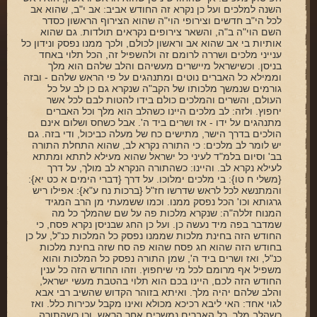
השנה למלכים ועל כן נקרא זה החודש אביב: אב י"ב, שהוא אב
לכל הי"ב חדשים וצירופי הוי"ה שהוא הצירוף הראשון כסדר
השם הוי"ה ב"ה, והשאר צירופים נקראים תולדות. גם שהוא
אותיות בי אב שהוא אב וראשון לכולם, ולכך ממנו נפסק ונידון כל
ענייני מלכים ושררה לרומם זה ולהשפיל זה, הכל תלוי באחד
בניסן. וכשישראל מיישרים מעשיהם והלב שלהם הוא מלך
וממילא כל האברים נוטים ומתנהגים על פי הראש שלהם - ובזה
גורמים שנמשך מלכותו של הקב"ה שנקרא גם כן לב על כל
העולם, והשרים והמלכים כולם בידו להטות לבם לכל אשר
יחפוץ. ולזה: לב מלכים היינו כשהלב הוא מלך וכל האברים
מתנהגים על ידו - אז ושרים ביד ה'. אבל כשחס ושלום אינם
הולכים בדרך הישר, מתישים כח של מעלה כביכול, ודי בזה. גם
יש לומר לב מלכים: כי התורה נקרא לב, שהוא התחלת התורה
בב' וסיום בלמ"ד לעיני כל ישראל שהוא מעילא לתתא ומתתא
לעילא נקרא לב. והיינו: כשהתורה הנקרא לב מולך, על דרך
{משלי ח טו}: בי מלכים ימלוכו. על דרך {דברי הימים א כט יא}:
והמתנשא לכל לראש שדרשו חז"ל {ברכות נח ע"א}: אפילו ריש
גרגותא וכו' הכל נפסק ממנו. וכמו ששמעתי מן הרב המגיד
המנוח זללה"ה: שנקרא מלכות פה על שם שהמלך כל מה
שמדבר בפה מיד נעשה כן. ועל כן החג שבניסן נקרא פסח, כי
החודש הזה בחינת מלכות שממנו נפסק כל המלכות כנ"ל, על כן
בחודש הזה שהוא חג פסח שהוא פה סח שזה בחינת מלכות
כנ"ל, ואז ושרים ביד ה', שמן התורה נפסק כל המלכות והוא
משפיל אף מרומם לכל מי שיחפוץ. וזהו החודש הזה כל ענין
החודש הזה לכם, היינו בכם הוא תלוי בהטבת מעשי ישראל,
והלב שלהם יהיה מלך. ואיתא בזוהר הקדוש שהשיב רבי אבא
לגוי אחד: האי ליבא רכיכא מכולא ואינו מקבל עכירות כלל. ואז
כשהלב מלך, כל האברים נמשכים אחר הראש. וכן כשהתורה