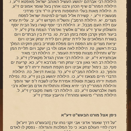
ארכיון
הילולת רבי אברהם יהושע העשיל האוהב ישראל מאפטא זי"ע, ו.
הילולת המהר"ם שיף הכהן ורבנו אהרן בעל שומר אמונים זי"ע,
ח. הילולת מאות בעלי התוספות מיורק הי"ד ורבי מרדכי
תרומות
מנעשכיז זי"ע, י. קשירת אליל מצרים למיטות ישראל לפסח
מצרים, יא. הילולת הרמב"ן והשל"ה הקדוש זי"ע, יב. עליית עזרא
שאלות ותשובות
עם דלת העם מבבל, יג. הילולת רבי יוסף קארו בעל הבית יוסף
והשולחן ערוך זי"ע ומר"ם אלשיך ואדמו"ר הצמח צדק זי"ע, יד.
ביעור חמץ וקרבן פסח בזמן הבית, טו. ברית בין הבתרים ויום
קבלת קהל
בשורת המלאכים על לידת יצחק ויום לידת יצחק אבינו ויום
יציאת מצרים וחג הפסח ויום מפלת סנחריב בזמן חזקיהו המלך
חנות ספרים
בבית ראשון, טז. הילולת לאה אמנו ולוי בן יעקב ויום תליית המן
ימ"ש ותחילת מצוות ספירת העומר, יז. הילולת רבי מאיר
אבוחצירא זי"ע, יט. הילולת רבי אהרן הגדול מקארלין זי"ע, כ.
מאמרים
הילולת רב האי גאון ורבי יצחק חורי מג'רבא זי"ע, כא. קריעת ים
סוף, כב. נימול יצחק אבינו ויום הקפת חומות יריחו ז"פ ישר
פרשת השבוע
והפוך, כג. הילולת המבי"ט זי"ע, כד. נבואת דניאל, כה. הילולת
הדברי חיים מצאנז זי"ע, כו. הילולת יהושע בן נון זי"ע, כח. נפילת
מעגל השנה
חומות יריחו בשבת וסגולת אמירת עלינו לשבח ז"פ ישר והפוך
והילולת המהרי"ץ רבי יחיא צאלח והתולדות אדם מביאלא ורבי
הבעל שם-טוב
משה אלברשטם זי"ע, כט. הילולת רבי משה מקוברין זי"ע, ל.
הילולת מהר"י מיגאש ומהרח"ו והיעבץ עמדין זי"ע:
אירועים מיוחדים
ניסן אצל מורנו הבעש"ט זיע"א
"על דרך שאמר אדוני אבי זקני נוחו עדן [הבעש"ט הק' זיע"א]
זיכרו לחיי העולם הבא: כי כל המלכות והגדולה - נפסק לו לאדם