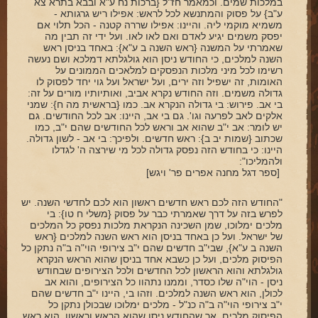
במלכות שמים. וכמאמר חז"ל {ברכות נח ע"א ובבא בתרא צא
ע"ב} על פסוק והמתנשא לכל לראש: אפילו ריש גרגותא -
משמיא מוקמי ליה. והיינו: אפילו שררה קטנה - הכל תלוי אם
יפסק משמים יגיע לאדם ואם לאו לאו. ועל ידי זה תבין מה
שאמרתי על המשנה {ראש השנה ב ע"א}: באחד בניסן ראש
השנה למלכים, כי החודש ניסן הוא גולגלתא דמלכא ושם נעשה
רשימו לכל מיני מלכות הנפסקים למלאכים הממונים על
האומות, זה ישפיל וזה ירים, ועל ישראל ועל גוי יחד לפסוק לו
גדולה משמים. וזה החודש נקרא אביב, ואותיותיו מורים על זה:
בי אב. פירוש: בי גדולה הנקרא אב. כמו {בראשית מה ח}: שמני
אלקים לאב לפרעה וגו'. גם בי אב, היינו: אב לכל החודשים. גם
יש לומר: אב י"ב שהוא אב וראש לכל החודשים שהם י"ב, כמו
שכתוב {שמות יב ב}: ראש חדשים. ולפיכך: בי אב - לשון גדולה.
היינו: כי בחודש הזה נפסק גדולה לכל מי שירצה ה' לגדלו
ולהמליכו":
[ספר דגל מחנה אפרים פר' ויגש]
"החודש הזה לכם ראש חדשים ראשון הוא לכם לחדשי השנה. יש
לפרש בזה על דרך שאמרתי כבר על פסוק {משלי ח טו}: בי
מלכים ימלוכו, שמן השכינה הנקראת מלכות נפסק כל המלכים
של ישראל. ועל כן באחד בניסן הוא ראש השנה למלכים {ראש
השנה ב ע"א}, שבי"ב חדשים שהם י"ב צירופי הוי"ה ב"ה נתקן כל
הפיסוק מלכים, ועל כן כשבא אחד בניסן שהוא הראש הנקרא
גולגלתא והוא הראשון לכל החדשים ולכל הצירופים שבחודש
ניסן - הוי"ה שלו כסדר, וממנו נתהוו כל הצירופים, והוא אב
לכולן, הוא ראש השנה למלכים. וזהו בי, היינו י"ב חדשים שהם
י"ב צירופי הוי"ה ב"ה כנ"ל - מלכים ימלוכו שבכולן נתקן כל
הפיסוק מלכים. אך שהחודש ניסן שהוא הראש וראשון, הוא ראש