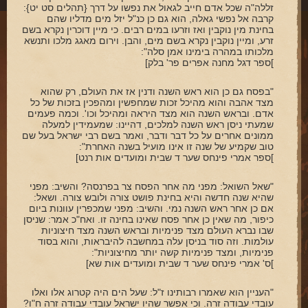
זללה"ה שכל אדם חייב לגאול את נפשו על דרך {תהלים סט יט}:
קרבה אל נפשי גאלה, הוא גם כן כנ"ל יזל מים מדליו שהם
בחינת מין נוקבין ואז וזרעו במים רבים. כי מיין דוכרין נקרא בשם
זרע, ומיין נוקבין נקרא בשם מים, והבן. וירום מאגג מלכו ותנשא
מלכותו במהרה בימינו אמן סלה":
]ספר דגל מחנה אפרים פר' בלק]
"בפסח גם כן הוא ראש השנה ודנין אז את העולם, רק שהוא
מצד אהבה והוא מהיכל זכות שמחפשין ומהפכין בזכות של כל
אדם. ובראש השנה הוא מצד היראה ומהיכל וכו'. וכמה פעמים
שמעתי ניסן ראש השנה למלכים, דהיינו: שמעמידין למעלה
ממונים אחרים על כל דבר ודבר, ואמר בשם רבי ישראל בעל שם
טוב שקמיע של שנה זו אינו מועיל בשנה האחרת":
]ספר אמרי פינחס שער ד שבית ומועדים אות רנט]
"שאל השואל: מפני מה אחר הפסח צר בפרנסה? והשיב: מפני
שהיא שנה חדשה והיא בחינת פושט צורה ולובש צורה. ושאל:
אם כן אחר ראש השנה נמי. והשיב: מפני שמכפרין עוונות ביום
כיפור, מה שאין כן אחר פסח שאינו בחינה זו. ואח"כ אמר: שניסן
שבו נברא העולם מצד פנימיות ובראש השנה מצד חיצוניות
עולמות. וזה סוד בניסן עלה במחשבה להיבראות, והוא בסוד
פנימיות, ומצד פנימיות קשה יותר מחיצוניות":
]ס' אמרי פינחס שער ד שבית ומועדים אות שא]
"העניין הוא שאמרו רבותינו ז"ל: שעל הים היה קטרוג אלו ואלו
עובדי עבודה זרה. וכי אפשר שהיו ישראל עובדי עבודה זרה ח"ו?