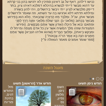
כנישו דילהון, דאף על גב דאינון סמיכין לא ירגישו בהון בני קרתא
עד דהוא מבשר דייתי לבשרא בהיכלא דמלכא דאיהו ציון, בתר
דייפק מלבשרא לציון ייתי ויבשר בירושלים, ויהי להון בשורה
ומילתא חדתא דלא ארגישו בה עד השתא, וזה שאמר ולירושלים
מבשר אתן, עכ"ל.‏ וּמִלְבַד מִזּוּ הָרְאָיָה שֶׁהֵבֵאתִי, הֲלֹא הוּא בְּפִירוּשׁ
מְבוֹאָר בַּכָּתוּב {מלאכי ג}: הִנְנִי שׁוֹלֵחַ מַלְאָכִי וּפִנָּה דֶרֶךְ לְפָנָי
וּפִתְאֹם יָבוֹא אֶל הֵיכָלוֹ הָאָדוֹן אֲשֶׁר אַתֶּם מְבַקְשִׁים, {ופירש
המצודות שזהו מלך המשיח אשר עין כל אדם מצפה ומייחל לו
ומבקש ביאתו}, וּמַלְאַךְ הַבְּרִית {שהוא אליהו הנביא} אֲשֶׁר אַתֶּם
חֲפֵצִים הִנֵּה בָא אָמַר הוי'ה צְבָאוֹת":]
[ספר שומר אמונים מאמר הגאולה פ"י]
מעגל השנה
חודש ניסן תשעו
חודש אדר [הראשון] תשעו
השם
מזל
ניסן:
החודש:
מלשון
דגים,
נסיון,
בחינת
נס
פוריות
הגבהה