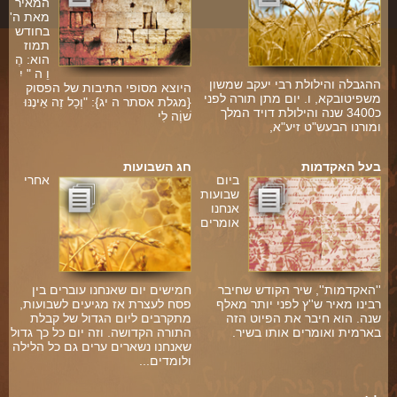
המאיר
מאת ה'
בחודש
תמוז
הוא: הֶ
וֵ ה " יִ
ההגבלה והילולת רבי יעקב שמשון
היוצא מסופי התיבות של הפסוק
משפיטובקא, ו. יום מתן תורה לפני
{מגלת אסתר ה יג}: "וְכָל זֶה אֵינֶנּוּ
כ3400 שנה והילולת דויד המלך
שׁוֶֹה לִי
ומורנו הבעש"ט זיע"א,
בעל האקדמות
חג השבועות
ביום
אחרי
שבועות
אנחנו
אומרים
''האקדמות'', שיר הקודש שחיבר
חמישים יום שאנחנו עוברים בין
רבינו מאיר ש''ץ לפני יותר מאלף
פסח לעצרת אז מגיעים לשבועות,
שנה. הוא חיבר את הפיוט הזה
מתקרבים ליום הגדול של קבלת
בארמית ואומרים אותו בשיר.
התורה הקדושה. וזה יום כל כך גדול
שאנחנו נשארים ערים גם כל הלילה
ולומדים...