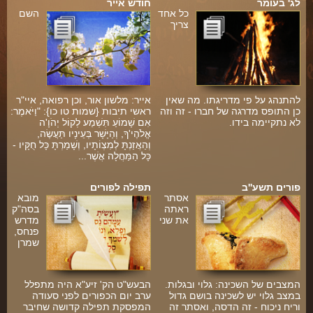
לג' בעומר
חודש אייר
כל אחד
השם
צריך
להתנהג על פי מדריגתו. מה שאין
אייר: מלשון אור, וכן רפואה, איי"ר
כן התופס מדרגה של חברו - זה וזה
ראשי תיבות {שמות טו כו}: "וַיֹּאמֶר:
לא נתקיימה בידו.
אִם שָׁמוֹעַ תִּשְׁמַע לְקוֹל יְהֹוָ'ה
אֱלֹהֶי'ךָ, וְהַיָּשָׁר בְּעֵינָיו תַּעֲשֶׂה,
וְהַאֲזַנְתָּ לְמִצְוֹתָיו, וְשָׁמַרְתָּ כָּל חֻקָּיו -
כָּל הַמַּחֲלָה אֲשֶׁר...
פורים תשע''ב
תפילה לפורים
אסתר
מובא
ראתה
בסה"ק
את שני
מדרש
פנחס,
שמרן
המצבים של השכינה: גלוי ובגלות.
הבעש"ט הק' זיע"א היה מתפלל
במצב גלוי יש לשכינה בושם גדול
ערב יום הכפורים לפני סעודה
וריח ניכוח - זה הדסה, ואסתר זה
המפסקת תפילה קדושה שחיבר