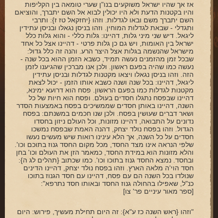
אז אך שהיו ישראל משוקעים בנו"ן שערי טומאה בין הקליפות
והיו בקטנות הדעת ולא היו יכולין לבוא אל השם יתברך, והוציאם
השם יתברך משם ובאו לגדלות. וזהו {יחזקאל טז ז}: ותרבי
ותגדלי - שבאת לגדלות המוחין. וזהו בניסן נגאלו ובניסן עתידין
ליגאל. דיש שני מיני גלות, דהיינו: גלות כללי - והוא גלות כלל
ישראל בין האומות, ויש גם כן גלות פרטי - דהיינו אצל כל אחד
מישראל שהנשמה בגלות אצל היצר הרע. והנה זה כלל גדול:
שבכל זמן מהזמנים נעשה תמיד, כשבא הזמן ההוא בכל שנה -
נעשה כמו שהיה בפעם ראשון. ולכן אנו מברכין שהגיענו לזמן
הזה. וזהו בניסן נגאלו ויצאו מקטנות לגדלות ובניסן עתידין
ליגאל, דהיינו: בכל שנה ושנה כשבא אותו הזמן - יכול לצאת
מקטנות לגדלות כמו בפעם הראשון. פסח הוא דרועא ימינא,
דהיינו שבפסח נתגלו חסדים בעולם. ופסח הוא חיות של כל
השנה, דהיינו באותן חסדים שממשיכים בפסח באמצעות הסדר
ושאר דברים שעושין בפסח. ולכן שנו חכמים במשנתם: בפסח
נדונים על התבואה, דהיינו מזונות, וכל העולם ניזון בחסדו
הגדול. וזהו בפסח נולד יצחק, דהנה האמת שבפסח נמשכו
חסדים על כל השנה, אך הלא עינינו רואות שיש מעשים נעשו
שלפי הנראה אינו מצד החסד, מכל מקום החסד גנוז בתוכם וכו'.
והלא מזונות הוא במידת החסד, כמאמר הזן את העולם וכו' בחן
ובחסד. נמצא החסד גנוז בתוכו וכו'. כמו שכתוב {תהלים לג ה}:
חסד הוי'ה מלאה הארץ. וזהו בפסח נולד יצחק, דהיינו הדינים
שנולדו בכל השנה הם עם פסח, דהיינו עם חסד הגנוז בתוכו
כנ"ל, שאפילו בהחולה גנוז החסד ובאותו חסד נתרפא":
[ספר מאור עיניים פר' צו]
"וזהו {ראש השנה כז ע"א}: זה היום תחילת מעשיך, פירוש: היום