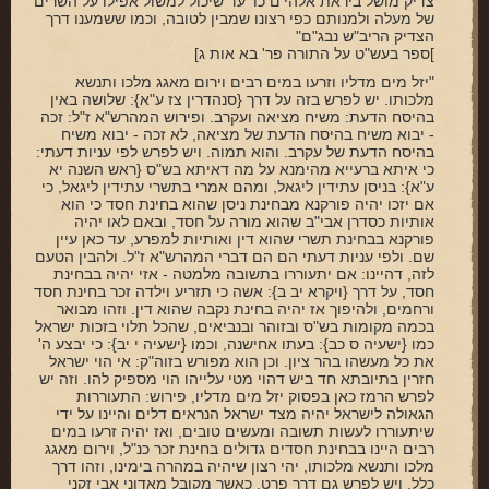
צדיק מושל ביראת אלהי'ם כו' עד שיכול למשול אפילו על השרים
של מעלה ולמנותם כפי רצונו שמבין לטובה, וכמו ששמענו דרך
הצדיק הריב"ש נבג"ם"
]ספר בעש"ט על התורה פר' בא אות ג]
"יזל מים מדליו וזרעו במים רבים וירום מאגג מלכו ותנשא
מלכותו. יש לפרש בזה על דרך {סנהדרין צז ע"א}: שלושה באין
בהיסח הדעת: משיח מציאה ועקרב. ופירוש המהרש"א ז"ל: זכה
- יבוא משיח בהיסח הדעת של מציאה, לא זכה - יבוא משיח
בהיסח הדעת של עקרב. והוא תמוה. ויש לפרש לפי עניות דעתי:
כי איתא ברעייא מהימנא על מה דאיתא בש"ס {ראש השנה יא
ע"א}: בניסן עתידין ליגאל, ומהם אמרי בתשרי עתידין ליגאל, כי
אם יזכו יהיה פורקנא מבחינת ניסן שהוא בחינת חסד כי הוא
אותיות כסדרן אבי"ב שהוא מורה על חסד, ובאם לאו יהיה
פורקנא בבחינת תשרי שהוא דין ואותיות למפרע, עד כאן עיין
שם. ולפי עניות דעתי הם הם דברי המהרש"א ז"ל. ולהבין הטעם
לזה, דהיינו: אם יתעוררו בתשובה מלמטה - אזי יהיה בבחינת
חסד, על דרך {ויקרא יב ב}: אשה כי תזריע וילדה זכר בחינת חסד
ורחמים, ולהיפוך אז יהיה בחינת נקבה שהוא דין. וזהו מבואר
בכמה מקומות בש"ס ובזוהר ובנביאים, שהכל תלוי בזכות ישראל
כמו {ישעיה ס כב}: בעתו אחישנה, וכמו {ישעיה י יב}: כי יבצע ה'
את כל מעשהו בהר ציון. וכן הוא מפורש בזוה"ק: אי הוי ישראל
חזרין בתיובתא חד ביש דהוי מטי עלייהו הוי מספיק להו. וזה יש
לפרש הרמז כאן בפסוק יזל מים מדליו, פירוש: התעוררות
הגאולה לישראל יהיה מצד ישראל הנראים דלים והיינו על ידי
שיתעוררו לעשות תשובה ומעשים טובים, ואז יהיה זרעו במים
רבים היינו בבחינת חסדים גדולים בחינת זכר כנ"ל, וירום מאגג
מלכו ותנשא מלכותו, יהי רצון שיהיה במהרה בימינו, וזהו דרך
כלל. ויש לפרש גם דרך פרט, כאשר מקובל מאדוני אבי זקני