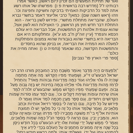
ואור של תחילת המעשים הם זכרון ליום ראשון, כאשר אמרו
רבותינו ז"ל {מדרש רבה בראשית פ ו}: מפרשתו של אותו רשע
אתה למד כל הדביקות האמיתי בדביקה וחשיקה וחפיצה וכו'.
וזהו {ראש השנה שם}: כמאן? כרבי אליעזר דאמר בתשרי נברא
העולם, שהבריאה מתחלת מתשרי, ופירוש לשון בריאה - הוא
התחלת דבר חדש חוץ מן הראשון, כי האצילות הוא לשון אצל,
שהוא עצמית אלהות רק התפשטות, אבל הבריאה היא עולם
הכסא והנפרד {עיין זוה"ק ח"ב מג ע"א}. ומחלקותם היא אם
הבריאה היא בתשרי שהוא בגבורות שהוא צמצום והסתלקות
למעלה הוא המחיה את הבריאה, או בניסן שהוא בחסדים
והתפשטות הקדושה, כמו שנאמר {נחמיה ט ו}: ואתה מחיה את
כולם":
]ספר פרי הארץ פר' נצבים]
"וְלִפְעָמִים הָיָה מְדַבֵּר וְאוֹמֵר מְשַׁבֵּחַ הָרַב הַמוּבְהָק מורנו הרב רבי
ישראל הבעש"ט זי"ע, וְשָׁמַעְתִּי מִפִּיו הַקָּדוֹשׁ: מַה אַתָּה מִתַּמֵּה
שֶׁהָיָה לוֹ גִלוּי אֵלִיָּהוּ וְעוֹד כַּמָּה מַדְרֵיגוֹת גְבוֹהוֹת מְאֹד? וְהִתְחִיל
לִרְמֹז מָהוּת מַדְרֵיגוֹת גִּלּוּי אֵלִיָּהוּ וְכַמָּה בְּחִינוֹת יֵשׁ בָּזֶה גָּבוֹהַּ מֵעַל
גָּבוֹהַּ. וּפַעַם שָׁמַעְתִּי מִפִּיו הַקָּדוֹשׁ מַמָּשׁ: שהבעש"ט זלה"ה לִמֵּד
אוֹתוֹ שִֹיחַת עוֹפוֹת וְשִֹיחַת דְּקָלִים וכו', וְגַם לִמֵּד עִמּוֹ סוֹדוֹת שֵׁמוֹת
הַקְּדוֹשִׁים וִיחוּדִים, וְגַם סֵפֶר מַעֲיָן חָכְמָה לִמֵּד אוֹתוֹ וְאָמַר לוֹ
פִּירוּשׁ עַל כָּל תֵּיבָה, וְגַם הֶרְאָה לִי בְּסֵפֶר רזיאל אוֹתִיוֹת וּכְתַב
מַלְאָכִים, וְאָמַר שֶׁלִּמֵּד אוֹתוֹ כָּל זֶה כִּי כָל מַלְאָךְ יֶשׁ לוֹ תְּמוּנַת
אוֹתִיוֹת אל"ף בי"ת מְשׁוּנֶה מֵחֲבֵירוֹ לְפִי מִדָּתוֹ וְעֶרְכּוֹ וּמֵאֵיזֶה עוֹלָם
הוּא, וְהַמֵּבִין יָבִין. וְגַם הֶרְאָה לִי בְּסֵפֶר הנ"ל כַּמָּה שֵׁמוֹת מַלְאָכִים,
וְאָמַר לִי מַמָּשׁ שֶׁעַל יְדֵי שֵׁמוֹת אֵלּוּ יָדַע הבעש"ט בְּכָל חוֹדֶשׁ נִיסָן
בְּכָל שָׁנָה אֵיזֶה מְמוּנִים מִתְמַנִּים עַל הָעוֹלָם בִּכְדֵי לֵידַע אֵיךְ
לְהִתְנָהֵג עִמּוֹ וְעַל יָדוֹ. וְשָׁאַלְתִּי אוֹתוֹ: וְלָמָּה בראש חודש נִיסָן?