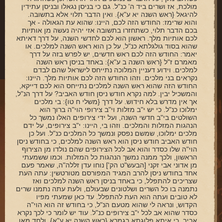
מולכת, אז ושרים ביד ה' כנ"ל. גם כי בניסן נגאלו ובניסן עתידין
להיגאל {ראש השנה יא ע"א}. ואין הדבר תלוי אלא בתשובה.
והוא שרימז: החודש הזה לכם, היינו: שהוא עת הגאולה - אך
בכם הדבר תלוי, כשתחזרו בתשובה אזי יהיה נעשה מן אותיות
לכם אותיות מלך. ראשון הוא לכם לחדשי השנה, על דרך דאיתא
שהוא בסוד גולגלתא כנ"ל, על כן הוא ראש השנה למלכים. או
יאמר: החודש הזה לכם ראש חדשים, יש לפרש בזה על דרך
מאמרם ז"ל {ראש השנה ב ע"א}: באחד בניסן ראש השנה
למלכים. וידוע דעניין המלוכה נתייחס לישראל שהם לבדם
נקראים בני מלכים. וזהו החודש הזה לכם אותיות מלך. היינו:
החודש הזה שהוא ראש השנה למלכים נתייחס הוא לכם דייקא,
והמשכיל יבין. למה נקרא חודש ניסן חודש האביב? על דרך הנ"ל,
אך אין מדרש בלא חידוש. על דרך {משלי ח טו}: בי מלכים
ימלוכו כנ"ל. כי יש י"ב מזלות וי"ב צירופי הוי"ה ברוך הוא
השולטים בי"ב חדשי השנה, ועל ידי צירופים האלו נמשך כל
הנהגות המזלות והמלכים. וזהו בי, היינו: י"ב צירופים, על ידם
מלכים ימלוכו, שמשם נפסק ונמשך כל המלכים כנ"ל. ועל כן
חודש האביב חודש ניסן הוא ראש השנה למלכים, כי בחודש ניסן
הוי"ה שלו כסדר והוא אב לכל הצירופים שהם נולדו מן הצירוף
הראשון, ולכך ממנה נמשך הנהגות כל המזלות. וכמו ששמעתי
מן אדוני אבי זקני [הבעש"ט הק'] נוחו עדן זללה"ה, שאמר פעם
אחד בחודש ניסן להרב המגיד המפורסם מטורטשין: עתה העת
שצריכים להתפלל, כי באחד בניסן ראש השנה למלכים ואז
נתמנה בו כל השרים ושלטונים שבעולם, ולעת עתה נתמנו שרים
לא טובים ועתה הוא העת להתפלל. עד כאן שמעתי מפיו
הקדוש, ונראה לי שהוא מטעם הנ"ל, כי בחודש זה הוא הוי"ה
כסדר שהוא אב לכל י"ב צירופים כנ"ל. עוד יש לומר כי לכך נקרא
אביב, כי איתא פלוגתא בגמרא {ראש השנה יא ע"א}, ולחד מאן