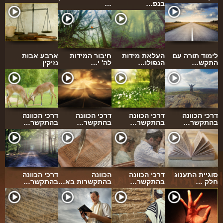
ארכיון
בנפ…
…
תרומות
שאלות ותשובות
לימוד תורה עם
העלאת מידות
חיבור המידות
ארבע אבות
קבלת קהל
התקש…
הנפולו…
לה' י…
נזיקין
חנות ספרים
מאמרים
דרכי הכוונה
דרכי הכוונה
דרכי הכוונה
דרכי הכוונה
פרשת השבוע
בהתקשר…
בהתקשר…
בהתקשר…
בהתקשר…
מעגל השנה
הבעל שם-טוב
אירועים מיוחדים
סוגיית התענוג
דרכי הכוונה
הכוונה
דרכי הכוונה
חלק …
בהתקשר…
בהתקשרות בא…
בהתקשר…