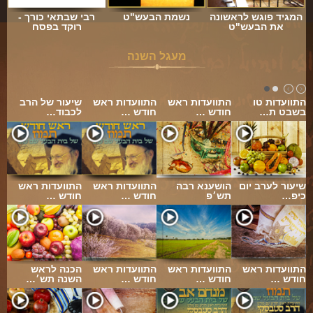
המגיד פוגש לראשונה
נשמת הבעש"ט
רבי שבתאי כורך -
את הבעש"ט
רוקד בפסח
מעגל השנה
התוועדות טו
התוועדות ראש
התוועדות ראש
שיעור של הרב
בשבט ת…
חודש …
חודש …
לכבוד…
…
שיעור לערב יום
הושענא רבה
התוועדות ראש
התוועדות ראש
כיפ…
תש׳פ
חודש …
חודש …
התוועדות ראש
התוועדות ראש
התוועדות ראש
הכנה לראש
חודש …
חודש …
חודש …
השנה תש׳…