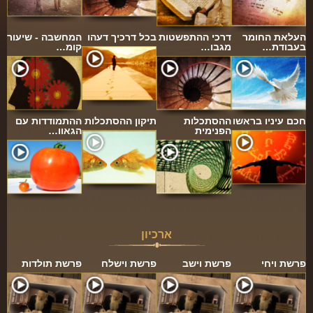
העלאת החומר
דרכי ההתפשטות
בכל דרכיך דעהו
המחשבה - שיעור
בעבודת…
מגבו…
קומ…
חכם עיניו בראשו
ההסתכלות
תיקון ההסתכלות
ההתמודדות עם
הפנימית
הגאוו…
ארכיון
פרשת ויחי
פרשת וישב
פרשת וישלח
פרשת תולדות