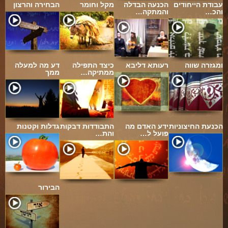
עבודת הייחודים
הכנעה הבדלה
מקל וחומר
הבחירה והרצון
והכ…
והמתקה…
ומגזרה שווה
רעותא דליבא
כיצד התפילה
דע מה למעלה
ממתיקה…
ממך
הכנעת החיצוניות
ידע האדם מה
התבודדות דבקות
גדלות וקטנות
פועל ל…
והת…
הבירור