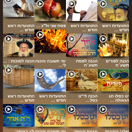
התוועדות ראש
התוועדות ראש
פסח שני ול"ג …
התוועדות ראש
חודש …
חודש …
חודש …
הכנה לפורים
הכנה לפסח
ימי תשובה והכנה
הכנה לסוכות : …
תשע׳ח
תשע׳ח
לי…
יט כסלו חג
הכנה לי"ט
התוועדות ראש
התוועדות ראש
הגאולה …
כסל…
חודש …
חודש …
שלבי החירות
מצוות העומר
ימי תשובה והכנה
ל'ג בעומר: