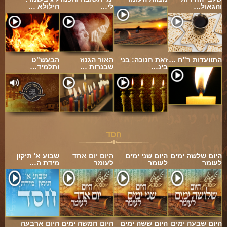
והגאול…
לי…
הילולא …
התוועדות ר"ח …
זאת חנוכה: בני
האור הגנוז
הבעש"ט
בינ…
שבנרות …
ותלמיד…
חסד
היום שלשה ימים
היום שני ימים
היום יום אחד
שבוע א' תיקון
לעומר
לעומר
לעומר
מידת ה…
היום שבעה ימים
היום ששה ימים
היום חמשה ימים
היום ארבעה