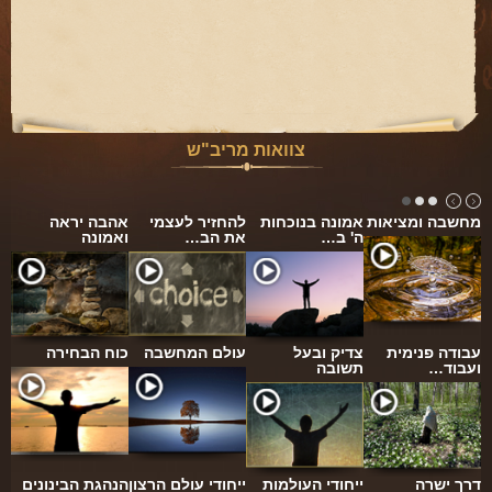
פינת הלכה
ספירת העומר
חסד
גבורה
צוואות מריב"ש
תפארת
מחשבה ומציאות
אמונה בנוכחות
להחזיר לעצמי
אהבה יראה
נצח
ה' ב…
את הב…
ואמונה
הוד
יסוד
מלכות
עבודה פנימית
צדיק ובעל
עולם המחשבה
כוח הבחירה
ועבוד…
תשובה
סיפורי הבעל שם טוב
הרב שמואל אליהו
הרב מיכי יוספי
דרך ישרה
ייחודי העולמות
ייחודי עולם הרצון
הנהגת הבינונים