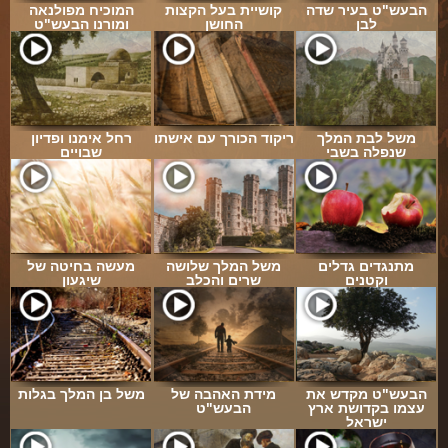
הבעש"ט בעיר שדה
קושיית בעל הקצות
המוכיח מפולנאה
לבן
החושן
ומורנו הבעש"ט
משל לבת המלך
ריקוד הכורך עם אישתו
רחל אימנו ופדיון
שנפלה בשבי
שבויים
מתנגדים גדלים
משל המלך שלושה
מעשה בחיטה של
וקטנים
שרים והכלב
שיגעון
הבעש"ט מקדש את
מידת האהבה של
משל בן המלך בגלות
עצמו בקדושת ארץ
הבעש"ט
ישראל