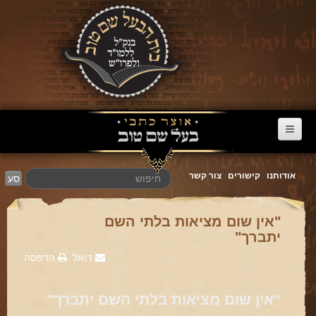
דף הבית
אודותנו
קישורים
צור קשר
סע
ערוץ הבעל שם טוב
הרב דניאל סטבסקי
"אין שום מציאות בלתי השם
יתברך"
צוואות מריב"ש
דואל
הדפסה
אגרת הגאולה
פרשת השבוע
"אין שום מציאות בלתי השם יתברך"
מעגל השנה