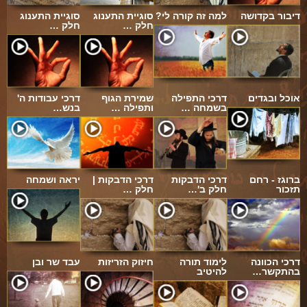
דיבור בקדושה
למה זה קורה לי?
סוגיית התענוג
סוגיית התענוג
חלק …
חלק …
אוכל ובגדים
דרכי התפילה
שמירת הגוף
דרכי עבודות ה'
בשמחה …
ותפילה …
בנש…
ברוגז - רחם
דרכי הדבקות
דרכי הדבקות |
יראה ושמחה
תזכור
חלק ב'…
חלק …
דרכי הכוונה
לימוד תורה
חיזוק הזריזות
עבד שר ובן
בהתקשר…
להיטיב