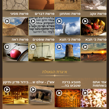
פרשת עקב
פרשת ואתחנן
פרשת דברים
פרשת מסעי
פרשת כי תבא
פרשת כי תצא
פרשת שופטים
פרשת ראה
איגרת הגאולה
עמי אתם
מטבע ברכה
עש"ן - עולם ש…
בירור פדיון ותיקון
בשותפות
שטבעו בה…