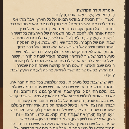
ארכיון
אומרת תורה הקדושה:
תרומות
כִּי תָבֹאוּ אֶל הָאָרֶץ אֲשֶׁר אֲנִי נֹתֵן לָכֶם,
''אשר'' - זה הבטחה, בוודאי תבואו אל כל הארץ, אבל מתי אני
שאלות ותשובות
נתתי לכם את הארץ הזאת? אני נותן לכם את הארץ מחדש בכל
דור ודור. כל הזמן הקב''ה נותן את הארץ מחדש, אבל צריך
לקחת אותה ולא להפסיד. מה השמירה של הארציות בקדושה?
קבלת קהל
'' וְשָׁבְתָה הָאָרֶץ שַׁבָּת לַיְהֹוָ'ה ''. גם לארץ, גם לדומם ולצומח יש
שבת, יום של הקב''ה. כל דבר שאין לא שבת, אין לו הפסקה
חנות ספרים
והתחדשות ושיבה אל השורש - אז הוא בסופו של דבר בתוך
הטבע, וטבע לא מחזיק את עצמו, ולכן לכל דבר יש בלאי ויש
סוף. הדבר שקשור לשורש '' וְשָׁבְתָה הָאָרֶץ שַׁבָּת לַיְהֹוָ'ה '', קשור
מאמרים
מעל הבריאה לבורא אז יש לו נצח, הוא לא מתבטל. לכן אנחנו
רוצים שגם הארציות שלנו תהיה קדושה ושתהיה לה שמירה,
פרשת השבוע
וגם הארץ בפשט צריכה קשר לשורש, צריכה וְשָׁבְתָה הָאָרֶץ שַׁבָּת
לַיְהֹוָ'ה.
מעגל השנה
ידוע שיש שבת בכל מערכות , בכל עולמות, בכל כוחות הבריאה,
בזמנים ובנשמות. אז יש שבת ליהודי ויש שמיטת בהמה שתלוי
הבעל שם-טוב
בנו, עולם החי גם כן צריך שבת. ואחר כך גם צומח ודומם. זה
לא רק שאסור לתלוש ולזרוע אלא גם לארץ עצמה יש שבת קודש
אירועים מיוחדים
פעם בשבע שנים, וזה שומר על כל בחינות הבריאה קשורות
לבורא וזה נצח ואז אין ביטול לאותה הקומה. ארץ יחידה בעולם
ששומרת שבת – זה ארץ ישראל. כתוב שרצון לקדושה תלוי בזה:
'' אָז תִּרְצֶה הָאָרֶץ אֶת שַׁבְּתֹתֶיהָ ''(ויקרא כו, לד) . תרצה – זה
רצון, ארץ זה גם לשון רצון, רצוי. קדושת הרצון – זה כאשר
שומרים על שבת הארץ, על השמיטה ולא מחפשים התרים - כי
תמיד ימצאו כל מיני התרים. אבל אם רוצים את הקדושה של