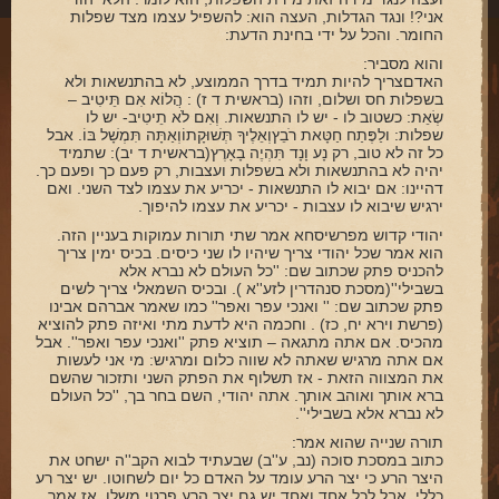
אני?! ונגד הגדלות, העצה הוא: להשפיל עצמו מצד שפלות
החומר. והכל על ידי בחינת הדעת:
והוא מסביר:
האדםצריך להיות תמיד בדרך הממוצע, לא בהתנשאות ולא
בשפלות חס ושלום, וזהו (בראשית ד ז) : הֲלוֹא אִם תֵּיטִיב –
שְׂאֵת: כשטוב לו - יש לו התנשאות. וְאִם לֹא תֵיטִיב- יש לו
שפלות: ולַפֶּתַח חַטָּאת רֹבֵץוְאֵלֶיךָ תְּשׁוּקָתוֹוְאַתָּה תִּמְשָׁל בּוֹ. אבל
כל זה לא טוב, רק נָע וָנָד תִּהְיֶה בָאָרֶץ(בראשית ד יב): שתמיד
יהיה לא בהתנשאות ולא בשפלות ועצבות, רק פעם כך ופעם כך.
דהיינו: אם יבוא לו התנשאות - יכריע את עצמו לצד השני. ואם
ירגיש שיבוא לו עצבות - יכריע את עצמו להיפוך.
יהודי קדוש מפרשיסחא אמר שתי תורות עמוקות בעניין הזה.
הוא אמר שכל יהודי צריך שיהיו לו שני כיסים. בכיס ימין צריך
להכניס פתק שכתוב שם: ''כל העולם לא נברא אלא
בשבילי''(מסכת סנהדרין לזע''א ). ובכיס השמאלי צריך לשים
פתק שכתוב שם: '' ואנכי עפר ואפר'' כמו שאמר אברהם אבינו
(פרשת וירא יח, כז) . וחכמה היא לדעת מתי ואיזה פתק להוציא
מהכיס. אם אתה מתגאה – תוציא פתק ''ואנכי עפר ואפר''. אבל
אם אתה מרגיש שאתה לא שווה כלום ומרגיש: מי אני לעשות
את המצווה הזאת - אז תשלוף את הפתק השני ותזכור שהשם
ברא אותך ואוהב אותך. אתה יהודי, השם בחר בך, ''כל העולם
לא נברא אלא בשבילי''.
תורה שנייה שהוא אמר:
כתוב במסכת סוכה (נב, ע''ב) שבעתיד לבוא הקב''ה ישחט את
היצר הרע כי יצר הרע עומד על האדם כל יום לשחוטו. יש יצר רע
כללי, אבל לכל אחד ואחד יש גם יצר הרע פרטי משלו. אז אמר