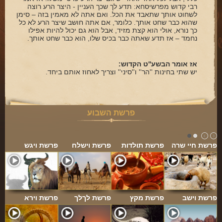
רבי קדוש מפרשיסחא: תדע לך שכך העניין - היצר הרע רוצה
לשחוט אותך שתאבד את הכל. ואם אתה לא מאמין בזה – סימן
שהוא כבר שחט אותך. כלומר, אם אתה חושב שיצר הרע לא כל
כך נורא, אולי הוא קצת מזיד, אבל הוא גם יכול להיות אפילו
נחמד – אז תדע שאתה כבר בכיס שלו, הוא כבר שחט אותך.
אז אומר הבשע''ט הקדוש:
יש שתי בחינות ''הר'' ו''סיני'' וצריך לאחוז אותם ביחד.
פרשת השבוע
פרשת חיי שרה
פרשת תולדות
פרשת וישלח
פרשת ויגש
פרשת וישב
פרשת מקץ
פרשת לךלך
פרשת וירא