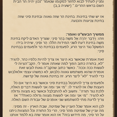
ומניין לעתיד לבוא לחזור למקומו שנאמר ''נכון יהיה הר הבית
השם בראש ההרים.'' (ישעיה ב,ב)
אז יש שתי בחינות: בחינת הר שזה גאווה ובחינת סיני שזה
בחינת צניעות והכנעה.
ממשיך הבעש''ט ואומר:
וזהו: וַיְדַבֵּר יְהֹוָ'ה אֶל משֶׁה בְּהַר סִינַי: שצריך האדם ליקח בחינת
משֶׁה בחינת דעת לשני המידות הללו: הַר וסִינַי, שיהיה בידו
המשקל נגד היצר הרע, לפעמים בבחינת הַר ולפעמים בבחינת
סִינַי:
זאת אומרת שכאשר בא היצר אז צריך להיות כלפיו כהר, להגיד:
''לא, בתורה כתוב הפוך למה שאתה אומר לי, הקב''הציוה לי
לעשות ככה וככה''. כאשר כתוב שהקב''ה גאות לובש זאת
אומרת שהוא משתמש גאווה כלבוש, לא כמשהו עצמי אלאלבוש
כדי להגיד ''לא'' ליצר הרע. זה בחינת גאווה של קדושה.
ולפעמים צריך להתבטל בבחינת סיני וכאשר בא היצר אם כל
העצות שלו אז להגיד לו: ''מי אני ומה אני לעשות דברים האלה,
ללכת נגד תורה''. וחשוב לא להתבלבל וכאשר בא מצווה גדולה
לא להגיד: ''מי אני ומה אני לעשות מצווה גדולה כזאת?!'' אז
צריך לדעת מתי להשתמש שני אופנים של עבודת השם האלה.
לכן הוא אומר שכל העניין של שמיטה, שבת הארץ - זה מסיני.
מה עניין של שמיטה מהר סיני, הרי כל התורה וכל המצוות ניתנו
על הר סיני, מה חידוש בזה? אז הוא אומר שזה בא ללמד אותנו