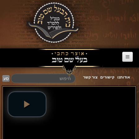
דף הבית
אודותנו
קישורים
צור קשר
סע
ערוץ הבעל שם טוב
הרב דניאל סטבסקי
צוואות מריב"ש
אגרת הגאולה
פרשת השבוע
מעגל השנה