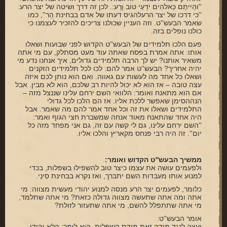
''והְיִיתֶם כֵּאלֹהִים יֹדְעֵי טוֹב וָרָע:. לכן זה דרך ושיטה של יצר הרע:
''כי דרכו של יצר הרעלהגיס דעתו של אדם בבחינת הַר'', כמו
שאמר הבעש''ט. וזה העניין שכולנו צריכים להזכיר לעצמנו כי
כולנו נופלים בזה.
פעם הלכו תלמידים של הבעש''ט הקדוש לפני שבועות ושאלו
אותו: אתה אמרת בפסח שאתה עוד מעט מסתלק, עם מי אתה
משאיר אותנו? יש לך הרבה תלמידים גדולים, איך אנחנו נדע מי
יהיה אחריך? הבעש''ט אמר להם: לכו לכל תלמידים הזקנים
ושאלו כל אחד מה לעשות עם גאווה. ואם הוא נותן לכם איזה
עצה טובה – אז הוא לא יכול להיות רב שלכם, הוא לא מבין. אבל
אם הוא מתאנח ואומר: הלוואי השם ירחם עלינו שננצל מזה –
הנההסימן שאפשר ללכת אליו. אז הם הלכו לכל גדולי
התלמידים ושאלו את זה וכל אחד אמר להם מה שאמר. אבל
היה אחד שהתאנח מאוד אנחה שמשברת חצי הגוף ואמר:
''השם ירחם עלינו, גם לי קשה עם זה, גם אני מפחד מזה כל
יום''. זה היה רבי פנחס מקאריץ והלכו אליו.
ממשיך הבעש''ט הקדוש ואומר:
ולפעמים עושה את עצמו כיצר טוב להשפילו בשפלות, בכדי
למנוע אותו מעבדות השם יתברך, ואז נקרא בבחינת סִינַי.
כלומר, לפעמים יצר הרע מנסה למנוע יהודי מעשית מצווה: מי
אתה ומה אתה שתעשה מצווה גדולה כזאת? מי אתה שתלמד,
מי אתה שתתפלל להשם, מי אתה שתעזור לזולת?
אומר הבעש''ט:
ועצה לנגד מידה זאת מידת השפלות, הוא לומר: הלא יהודי