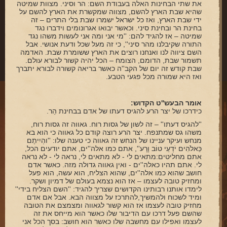
את שתי הבחינות האלה בעבודת השם: הר וסיני. מצוות שמיטה
שהיא שבת הארץ להשם, מצווה שמקשרת את הארץ להשם על
ידי שבת הארץ, ואז כל ישראל ישמרו שבת בלי התרים – זה
בחינת הר ובחינת סיני. וכאשר יבואו אגרונומים וידברו נגד
שמיטה – אז להגיד להם: ''מי אני ומה אני לעשות משהו נגד
התורה שקיבלנו מהר סיני'', כי זה מעל שכל ודעת אנושי. אבל
השם ציווה לנו ואנחנו רוצים את הארץ ששומרת שבת. האדמה
תשמור שבת, הדומם, הצומח – הכל יהיה קשור לבורא עולם.
שבת קודש זה יום של הקב''ה כאשר בריאה קשורה לבורא יתברך
ואז היא שמורה מכל פגעי הטבע.
אומר הבעש''ט הקדוש:
כידרכו של יצר הרע להגיס דעתו של אדם בבחינת הַר.
''להגיס דעתו'' – זה לשון של גסות רוח. גאווה זה גסות רוח,
משהו גס שמתנפח. יצר הרע רוצה קודם כל גאווה כי הוא בא
מנחש ועיקר עניינו של הנחש זה גאווה כי טענה שלו: ''והְיִיתֶם
כֵּאלֹהִים יֹדְעֵי טוֹב וָרָע'', אתם כמו אלה''ים, אתם יודעים הכל,
אתם מחליטים:מתאים לי - לא מתאים לי, נראה לי - לא נראה
לי. אתם תהיו כאלה''ים - ואין גאווה גדולה מזה. כאשר אדם
חושב שהוא כמו אלה''ים, שהוא הצליח, הוא עשה, הוא פעל
ומחזיק טובה לעצמו – אז הוא נצמא בעולם של דמיון ושקר.
לימדו אותנו רבותינו הקדושים שצריך להגיד: ''השם הצליח בידי''
ומיד לשכוח ולהמשיך,להתרכז על מצווה הבא. אבל אם אדם
מחזיק טובה לעצמו אז הוא קשור לגאווה ומצמצם את הטובה
שהשם פעל דרכו עם הדיבור שלו כאשר הוא מייחס את זה
לעצמו ואפילו עם מחשבה שלו כאשר הוא חושב: בסך הכל אני