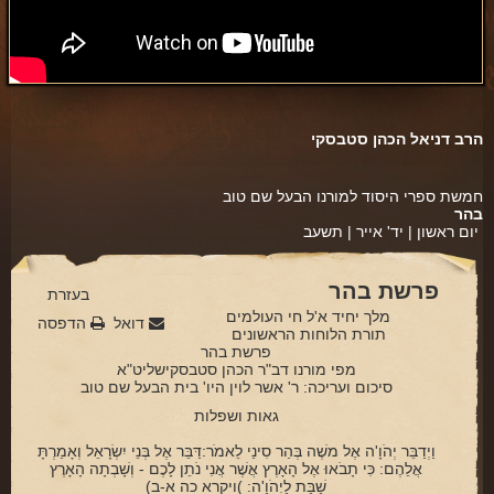
פינת הלכה
ספירת העומר
חסד
הרב דניאל הכהן סטבסקי
גבורה
תפארת
חמשת ספרי היסוד למורנו הבעל שם טוב
בהר
נצח
יום ראשון | יד' אייר | תשעב
הוד
פרשת בהר
בעזרת
יסוד
מלך יחיד א'ל חי העולמים
דואל
הדפסה
תורת הלוחות הראשונים
מלכות
פרשת בהר
מפי מורנו דב"ר הכהן סטבסקישליט"א
סיפורי הבעל שם טוב
סיכום ועריכה: ר' אשר לוין היו' בית הבעל שם טוב
גאות ושפלות
הרב שמואל אליהו
וַיְדַבֵּר יְהֹוָ'ה אֶל משֶׁה בְּהַר סִינַי לֵאמֹר:דַּבֵּר אֶל בְּנֵי יִשְׂרָאֵל וְאָמַרְתָּ
הרב מיכי יוספי
אֲלֵהֶם: כִּי תָבֹאוּ אֶל הָאָרֶץ אֲשֶׁר אֲנִי נֹתֵן לָכֶם - וְשָׁבְתָה הָאָרֶץ
שַׁבָּת לַיְהֹוָ'ה: )ויקרא כה א-ב)