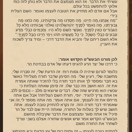
עשיתי את הדבר. אז הוא מצמצם את הדבר ולא נותן לזה כוח
אלוקי להתפשט בכל עולם.
אבל אם אדם לא מחזיק את הטובה לעצמו ואומר: השם הצליח
בידי.
''מַה אֲנַחְנוּ,מַה חַיֵּינוּ, מַה חַסְדֵּנוּ מַה צִּדְקוֹתֵינוּ, מַה כֹּחֵנוּ מַה
גְּבוּרָתֵנוּ, מַה נֹּאמַר לְפָנֶיךָ יְהֹוָהאֱלֹהֵינוּ וֵאלֹהֵי אֲבוֹתֵינוּ הֲלֹא כָּל
הַגִּבּוֹרִים כְּאַיִן לְפָנֶיךָ. וְאַנְשֵׁי הַשֵּׁם כְּלֹא הָיוּ. וַחֲכָמִים כִּבְלִי מַדָּע
וּנְבוֹנִים כִּבְלִי הַשְֹכֵּל. כִּי כָל מַעֲשֵֹינוּ תֹהוּ וִימֵי חַיֵּינוּ הֶבֶל לְפָנֶיךָ:''
אלא השם ריחם עלי והביא את הדבר דרכי – ומיד צריך לשכוח
את העניין.
לכן מורנו הבעש''ט הקדוש אומר:
כי דרכו של יצר הרע להגיס דעתו של אדם בבחינת הַר.
כלומר לגרום שיהיה לו גסות רוח: זה הדעת שלי, זה סברה שלי,
מחשבה שלי, רעיון שלי. מה הסימן שדבר תורה מצליח? כאשר
בא חבר ומספר לך אותו דבר תורה בלי להזכיר שאתה אמרת
את זה. הוא חושב וזה כבר שלו. זה סימן שאתה הצלחת כי
עכשיו הוא מרגיש שזה שלו. דברים שיוצאים מלב – נכנסים ללב.
אז אתה צריך להגיד: יופי, תורת השם הצליחה! אבל אם אתה
מייחס את זה לעצמך, אם אתה אומר: מה אתה מספר לי,זה אני
שאמרתי דבר תורה הזה. זה נקרא להחזיק טובה לעצמו. אתה
חושב שיש לך בעלות על התורה, שאתה היית שם לבד על הר
סיני? אז אתה סוגר ומצמצם את הדבר שקיבלת מהשם.
הבעש''ט הקדוש אמר שיש אנשים שתורה אצלם בשבי וצריך
לשחרר את התורה משם.
להחזיק טובה לעצמו – זה גסות רוח של עץ הדעת ובא מהנחש: