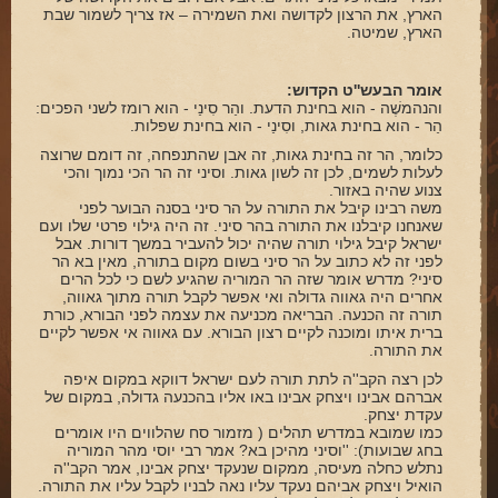
הארץ, את הרצון לקדושה ואת השמירה – אז צריך לשמור שבת
הארץ, שמיטה.
אומר הבעש''ט הקדוש:
והנהמשֶׁה - הוא בחינת הדעת. והַר סִינַי - הוא רומז לשני הפכים:
הַר - הוא בחינת גאות, וסִינַי - הוא בחינת שפלות.
כלומר, הר זה בחינת גאות, זה אבן שהתנפחה, זה דומם שרוצה
לעלות לשמים, לכן זה לשון גאות. וסיני זה הר הכי נמוך והכי
צנוע שהיה באזור.
משה רבינו קיבל את התורה על הר סיני בסנה הבוער לפני
שאנחנו קיבלנו את התורה בהר סיני. זה היה גילוי פרטי שלו ועם
ישראל קיבל גילוי תורה שהיה יכול להעביר במשך דורות. אבל
לפני זה לא כתוב על הר סיני בשום מקום בתורה, מאין בא הר
סיני? מדרש אומר שזה הר המוריה שהגיע לשם כי לכל הרים
אחרים היה גאווה גדולה ואי אפשר לקבל תורה מתוך גאווה,
תורה זה הכנעה. הבריאה מכניעה את עצמה לפני הבורא, כורת
ברית איתו ומוכנה לקיים רצון הבורא. עם גאווה אי אפשר לקיים
את התורה.
לכן רצה הקב''ה לתת תורה לעם ישראל דווקא במקום איפה
אברהם אבינו ויצחק אבינו באו אליו בהכנעה גדולה, במקום של
עקדת יצחק.
כמו שמובא במדרש תהלים ( מזמור סח שהלווים היו אומרים
בחג שבועות): ''וסיני מהיכן בא? אמר רבי יוסי מהר המוריה
נתלש כחלה מעיסה, ממקום שנעקד יצחק אבינו, אמר הקב''ה
הואיל ויצחק אביהם נעקד עליו נאה לבניו לקבל עליו את התורה.