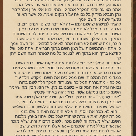
המובהק. פעם נכנס נתן הנביא וראה אותו מצוער ושאל: מה
אתה מצוער אדני המלך? אמר לו: מתי יבוא אלי ארון אלהי''ם?
נתן הנביא מיד קיבל נבואה על המקום ואמר: כל אשר תאווה
נפשך עשה כי השם עמך.
להגיד למישהו שהשם עמו – זה לא דבר פשוט. אנחנו רוצים
הרבה דברים אבל לא תמיד רצונות שלנו משתווים עם רצון
השם. דוד המלך רצה את רצונו של השם, הייתה לדוד השתוות
הרצון. ואם יש לך השתוות הרצון, אם אתה רוצה מה שהשם
רוצה, ומה שהשם לא רוצה אתה לא יכול לסבול – אז השם עמך
כי אתה - התמשכות של רצון השם בתוך הבריאה, אתה סוכן של
קודשא בריך הוא בתוך העולם. אז כל מה שאתה רוצה השם ייתן
לך.
אמר דוד המלך: אני רוצה לדעת את המקום אשר יבחר השם.
מיד קיבל נבואה שזה במקום של עם יבוסי - אחד משבע עמים
שהם כנגד שבע מידות. הבעש''ט מלמד אותנו שעם יבוסי הוא
כנגד מידת המלכות. שם ממליכים את השם: מקדש מלך עיר
מלוכה - מתעוררת המלוכה שם. דוד המלך הלך לשם ברוח
נבואה וגילה את המקום – בשבט בנימין. אז הוא הבין מה שאמר
השם: כִּי אִם בַּמָּקוֹם אֲשֶׁר יִבְחַר יְהוָה בְּאַחַד שְׁבָטֶיךָ.
''אַחַד שְׁבָטֶיךָ'' – זה בנימין. רש''י הקדוש לפני כאלף שנה אמר
שבנימין היה מיוחד בשלושה דברים: אחד – הוא נולד בארץ
ישראל, שתים – הוא היחיד שלא השתחווה לעשו, ודבר השלישי
– הוא לא מכר את יוסף, הוא לא היה עם האחים שלו בזמן
מכירת יוסף. זאת אומרת שיהודי שכל כולו אחוז בארץ מלכות
השם, שלא משתחווה לשום נוכרי, לשום תרבות זרה, שלא מוכר
את אחיו בגלל איזה הסכמים – אז אצלו תהיה קדושה, שם
אפשר לבנות בית המקדש. לכן דווקא שבט בנימין, אפילו לא
שבט יהודה. דוד היה משבט יהודה והיה יכול לחפש מקום של