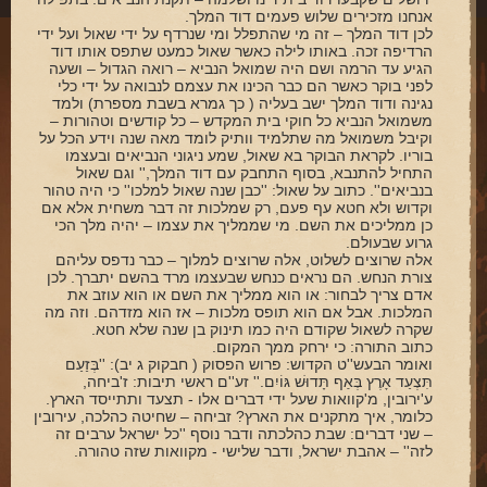
אנחנו מזכירים שלוש פעמים דוד המלך.
לכן דוד המלך – זה מי שהתפלל ומי שנרדף על ידי שאול ועל ידי
הרדיפה זכה. באותו לילה כאשר שאול כמעט שתפס אותו דוד
הגיע עד הרמה ושם היה שמואל הנביא – רואה הגדול – ושעה
לפני בוקר כאשר הם כבר הכינו את עצמם לנבואה על ידי כלי
נגינה ודוד המלך ישב בעליה ( כך גמרא בשבת מספרת) ולמד
משמואל הנביא כל חוקי בית המקדש – כל קודשים וטהורות –
וקיבל משמואל מה שתלמיד וותיק לומד מאה שנה וידע הכל על
בוריו. לקראת הבוקר בא שאול, שמע ניגוני הנביאים ובעצמו
התחיל להתנבא, בסוף התחבק עם דוד המלך,'' וגם שאול
בנביאים''. כתוב על שאול: ''כבן שנה שאול למלכו'' כי היה טהור
וקדוש ולא חטא עף פעם, רק שמלכות זה דבר משחית אלא אם
כן ממליכים את השם. מי שממליך את עצמו – יהיה מלך הכי
גרוע שבעולם.
אלה שרוצים לשלוט, אלה שרוצים למלוך – כבר נדפס עליהם
צורת הנחש. הם נראים כנחש שבעצמו מרד בהשם יתברך. לכן
אדם צריך לבחור: או הוא ממליך את השם או הוא עוזב את
המלכות. אבל אם הוא תופס מלכות – אז הוא מזדהם. וזה מה
שקרה לשאול שקודם היה כמו תינוק בן שנה שלא חטא.
כתוב התורה: כי ירחק ממך המקום.
ואומר הבעש''ט הקדוש: פרוש הפסוק ( חבקוק ג יב): ''בְּזַעַם
תִּצְעַד אָרֶץ בְּאַף תָּדוּשׁ גּוֹיִם.'' זע''ם ראשי תיבות: ז'ביחה,
ע'ירובין, מ'קוואות שעל ידי דברים אלו - תצעד ותתייסד הארץ.
כלומר, איך מתקנים את הארץ? זביחה – שחיטה כהלכה, עירובין
– שני דברים: שבת כהלכתה ודבר נוסף ''כל ישראל ערבים זה
לזה'' – אהבת ישראל, ודבר שלישי - מקוואות שזה טהורה.