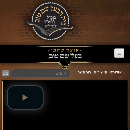
דף הבית
אודותנו
קישורים
צור קשר
סע
ערוץ הבעל שם טוב
הרב דניאל סטבסקי
צוואות מריב"ש
אגרת הגאולה
פרשת השבוע
מעגל השנה