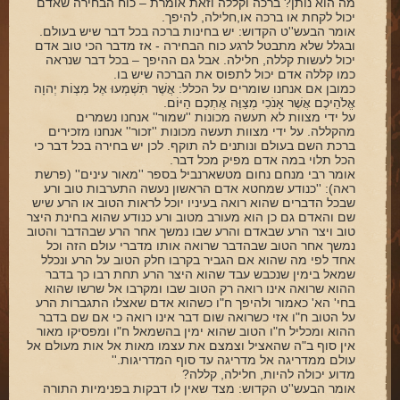
מה הוא נותן? ברכה וקללה וזאת אומרת – כוח הבחירה שאדם
יכול לקחת או ברכה או,חלילה, להיפך.
אומר הבעש''ט הקדוש: יש בחינות ברכה בכל דבר שיש בעולם.
ובגלל שלא מתבטל לרגע כוח הבחירה - אז מדבר הכי טוב אדם
יכול לעשות קללה, חלילה. אבל גם ההיפך – בכל דבר שנראה
כמו קללה אדם יכול לתפוס את הברכה שיש בו.
כמובן אם אנחנו שומרים על הכלל: אֲשֶׁר תִּשְׁמְעוּ אֶל מִצְוֹת יְהוָה
אֱלֹהֵיכֶם אֲשֶׁר אָנֹכִי מְצַוֶּה אֶתְכֶם הַיּוֹם.
על ידי מצוות לא תעשה מכונות ''שמור'' אנחנו נשמרים
מהקללה. על ידי מצוות תעשה מכונות ''זכור'' אנחנו מזכירים
ברכת השם בעולם ונותנים לה תוקף. לכן יש בחירה בכל דבר כי
הכל תלוי במה אדם מפיק מכל דבר.
אומר רבי מנחם נחום מטשארנביל בספר ''מאור עינים'' (פרשת
ראה): ''כנודע שמחטא אדם הראשון נעשה התערבות טוב ורע
שבכל הדברים שהוא רואה בעיניו יוכל לראות הטוב או הרע שיש
שם והאדם גם כן הוא מעורב מטוב ורע כנודע שהוא בחינת היצר
טוב ויצר הרע שבאדם והרע שבו נמשך אחר הרע שבהדבר והטוב
נמשך אחר הטוב שבהדבר שרואה אותו מדברי עולם הזה וכל
אחד לפי מה שהוא אם הגביר בקרבו חלק הטוב על הרע ונכלל
שמאל בימין שנכבש עבד שהוא היצר הרע תחת רבו כך בדבר
ההוא שרואה אינו רואה רק הטוב שבו ומקרבו אל שרשו שהוא
בחי' הא' כאמור ולהיפך ח"ו כשהוא אדם שאצלו התגברות הרע
על הטוב ח"ו אזי כשרואה שום דבר אינו רואה כי אם שם בדבר
ההוא ומכליל ח"ו הטוב שהוא ימין בהשמאל ח"ו ומפסיקו מאור
אין סוף ב"ה שהאציל וצמצם את עצמו מאות אל אות מעולם אל
עולם ממדריגה אל מדריגה עד סוף המדריגות.''
מדוע יכולה להיות, חלילה, קללה?
אומר הבעש''ט הקדוש: מצד שאין לו דבקות בפנימיות התורה