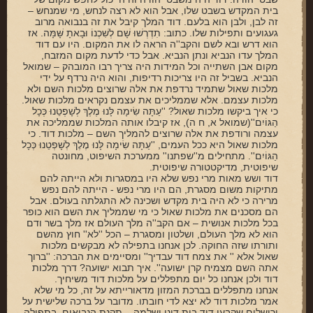
בית המקדש בשבט שלו, אבל הוא לא רצה לנחש, מי שמנחש –
זה לבן, ולבן הוא בלעם. דוד המלך קיבל את זה בנבואה מרוב
געגועים ותפילות שלו. כתוב: תִדְרְשׁוּ שָׁם לְשִׁכְנוֹ וּבָאתָ שָּׁמָּה. אז
הוא דרש ובא לשם והקב''ה הראה לו את המקום. היו עם דוד
המלך עדו הנביא ונתן הנביא. אבל כדי לדעת מקום המזבח,
מקום אבן השתייה וכל המידות היה צריך רבו המובהק – שמואל
הנביא. בשביל זה היו צריכות רדיפות, והוא היה נרדף על ידי
מלכות שאול שתמיד נרדפת את אלה שרוצים מלכות השם ולא
מלכות עצמם. אלא שממליכים את עצמם נקראים מלכות שאול.
כי איך ביקשו מלכות שאול? ''עַתָּה שִׂימָה לָּנוּ מֶלֶךְ לְשָׁפְטֵנוּ כְּכָל
הַגּוֹיִם''(שמואל א, ח ה), אז קיבלו אותה המלכות שממליכה את
עצמה ורודפת את אלה שרוצים להמליך השם – מלכות דוד. כי
מלכות שאול היא ככל העמים, ''עַתָּה שִׂימָה לָּנוּ מֶלֶךְ לְשָׁפְטֵנוּ כְּכָל
הַגּוֹיִם''. מתחילים מ''שפתנו'' ממערכת השיפוט, מחונטה
שיפוטית, מדיקטטורה שיפוטית.
דוד ושש מאות מרי נפש שלא היו במסגרות ולא הייתה להם
מתיקות משום מסגרת, הם היו מרי נפש - הייתה להם נפש
מרירה כי לא היה בית מקדש ושכינה לא התגלתה בעולם. אבל
הם מסכנים את מלכות שאול כי מי שממליך את השם הוא כופר
בכל מלכות אנושית – אם הקב''ה מלך העולם אז מלך בשר ודם
הוא לא מלך העולם, ושלטון ומסגרת – הכל ''לא'' חוץ מהשם
ותורתו שזה החוקה. לכן אנחנו בתפילה לא מבקשים מלכות
שאול אלא '' את צמח דוד עבדיך'' ומסיימים את הברכה: ''ברוך
אתה השם מצמיח קרן ישועה''. איך תבוא ישועה? דרך מלכות
דוד ולכן אנחנו כל יום מתפללים על מלכות דוד משיחיך.
אנחנו מתפללים בברכת המזון מדאורייתא על זה, כל מי שלא
אמר מלכות דוד לא יצא לדי חובתו. מדובר על ברכה שלישית על
ירושלים שקבעו דוד בית דינו ושלמה – תקנת הנביאים. בתפילה