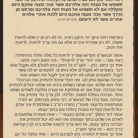
ארכיון
תִּשְׁמְעוּ אֶל מִצְוֹת יְהוָה אֱלֹהֵיכֶם אֲשֶׁר אָנֹכִי מְצַוֶּה אֶתְכֶם הַיּוֹם.
וְהַקְּלָלָה אִם לֹא תִשְׁמְעוּ אֶל מִצְוֹת יְהוָה אֱלֹהֵיכֶם וְסַרְתֶּם מִן
תרומות
הַדֶּרֶךְ אֲשֶׁר אָנֹכִי מְצַוֶּה אֶתְכֶם הַיּוֹם לָלֶכֶת אַחֲרֵי אֱלֹהִים
אֲחֵרִים אֲשֶׁר לֹא יְדַעְתֶּם
.
(דברים יא כו)
שאלות ותשובות
קבלת קהל
בפרשת ראה עיקר זה תיקון ראיה, זה לא רק עניין שלא לראות
משהו, לא רק שמירת עיניים אלא גם מה צריך לראות, לראות
את הטוב.
חנות ספרים
אומר הבעש''ט הקדוש שצריך לראות כל מלה ומלה מהתחלה:
רְאֵה אָנֹכִי – מה יהודי צריך לראות? - מה השם רוצה ממנו.
מאמרים
אחר כך כתוב: נֹתֵן – הקב''ה כל הזמן נותן לעולם ולא מקבל שום
דבר. בשמים לא מקבלים אלא נותנים. לפעמים יש לנו קושי
פרשת השבוע
לקבל, לפעמים אנחנו לא יודעים איך לקבל את השפע ואת
הברכה שהשם נותן לנו. מה הכלי שיכול להחזיק את הברכה?
מעגל השנה
הכלי הוא שלום. אם אנחנו בשלום בינינו אז אנחנו יכולים להחזיק
את הברכה. אבל אם יש מחלוקת אז קערה נחלקת לשתים ושפע
הבעל שם-טוב
נופל, הברכה נופלת למטה, חלילה. לכן צריך כלי מחזיק את
הברכה. אצל נכדו של הבעש''ט, רבי נחמן מברסלב יש תורה
מפורסמת בליקוטי מוהר''ן (תורה רפ''ב ) שמלמדת איך אדם
אירועים מיוחדים
יכול לראות נקודות טובות בזולת וגם בתוך עצמו.
אומר דוד המלך ''אין שלום בעצמיי'' – זאת אומרת שלפעמים
לאדם אין שלום בתוך עצמותו ואז הוא לא יכול להחזיק את
הברכה בתוך עצמו. אז הוא צריך להשיג שלום בינו לבין קודשא
בריך הוא – זה עיקר העניין.
אחר כך אומרת התורה: נֹתֵן לִפְנֵיכֶם הַיּוֹם – מתי נותן? כל יום.