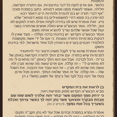
והמצוות.
כלומר, אם אדם לוקח כל דבר בחיצוניות, גם התורה הקדושה,
חלילה, אשפר לעשות ממנו סמא דמותא. כתוב במסכת סוכה:
''אף דברי תורה יש בם להמית ולהחיות היינו דאמר רבא
למיימינין בה סמא דחיי למשמאילים בה סמא דמותא'' שלא
נדע. זאת אומרת שיש לנו בחירה לקחת אפילו תורה למקום לא
טוב, חלילה. אמר הבעש''ט שיש כאלה אנשים שהתורה בשבי
עצל שכל אנושי שלהם וצריך להוציא אותה משם.
אומר הבעש''ט הקדוש: יש בחינות ברכה וקללה – מצד שאין לו
דבקות בפנימיות התורה ומצוות. כי אם על ידי אשה מקושטת
לתלמידי חכמים בעניינים ניאותין לכל אחד מישראל, לפי בחינתו
וחשקו.
זאת אומרת שהוא צריך לקבל משהו חיצוני כדי להתעורר
לפנימיות שיש בתורה. עם אדם הולך לתורה הקדושה באופן של
ברית - הכל לברכה. אבל אם הוא הולך באופן ''זה מתאים לי וזה
לא מתאים לי'' – זה קללה. אם אדם עושה מה שהוא מבין ולא
עושה מה שהוא לא מבין – אז הוא עובד את ההבנה, את השכל
שלו – וזה קללה. על זה אמר שלמה המלך, החכם מכל אדם:
בְּטַח אֶל יְהוָה בְּכָל לִבֶּךָ וְאֶל בִּינָתְךָ אַל תִּשָּׁעֵן (משלי ג ה)
ב) לראות את בית המקדש
מביא הבעש''ט הקדוש פסוק מפרשת ראה:
כִּי יִרְחַק מִמְּךָ הַמָּקוֹם אֲשֶׁר יִבְחַר יְהוָה אֱלֹהֶיךָ לָשׂוּם שְׁמוֹ שָׁם
וְזָבַחְתָּ מִבְּקָרְךָ וּמִצֹּאנְךָ אֲשֶׁר נָתַן יְהוָה לְךָ כַּאֲשֶׁר צִוִּיתִךָ וְאָכַלְתָּ
בִּשְׁעָרֶיךָ בְּכֹל אַוַּת נַפְשֶׁךָ.
(דברים יב כא)
אומרת גמרא במסכת זבחים שכל עוד לא נתן הקב''ה מקום
לבית העולמין – כינוי לבית מקדש – היה משכן עובר ממקום