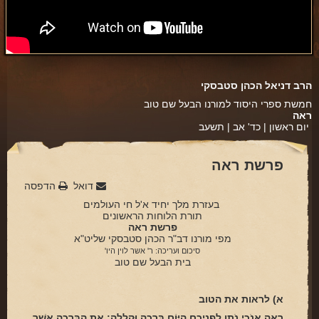
פינת הלכה
ספירת העומר
חסד
הרב דניאל הכהן סטבסקי
גבורה
חמשת ספרי היסוד למורנו הבעל שם טוב
ראה
תפארת
יום ראשון | כד' אב | תשעב
נצח
פרשת ראה
הוד
דואל
הדפסה
יסוד
בעזרת מלך יחיד א'ל חי העולמים
תורת הלוחות הראשונים
מלכות
פרשת ראה
מפי מורנו דב"ר הכהן סטבסקי שליט"א
סיפורי הבעל שם טוב
סיכום ועריכה: ר' אשר לוין היו'
בית הבעל שם טוב
הרב שמואל אליהו
הרב מיכי יוספי
א) לראות את הטוב
רְאֵה אָנֹכִי נֹתֵן לִפְנֵיכֶם הַיּוֹם בְּרָכָה וּקְלָלָה: אֶת הַבְּרָכָה אֲשֶׁר