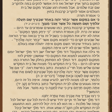
למקום בתוך ארץ ישראל ואז היה אפשר להקים במה ולהקריב
שם זבח שלמים. אבל מאותו רגע שנבחר מקום של בית
העולמים אסור להקריב קרבנות בחוץ.
כי אומרת תורה:
כִּי אִם בַּמָּקוֹם אֲשֶׁר יִבְחַר יְהֹוָה בְּאַחַד שְׁבָטֶיךָ שָׁם תַּעֲלֶה
עֹלֹתֶיךָ וְשָׁם תַּעֲשֶׂה כֹּל אֲשֶׁר אָנֹכִי מְצַוֶּךָּ
:
(דברים יב יד)
מי שמקריב קרבנות בחוץ, כמו שעושים שומרונים עד היום –
עונש זה כרת. לכן אומרת התורה: ''כִּי יִרְחַק מִמְּךָ הַמָּקוֹם'' –
אתה לא יודע את המקום כי בשביל זה צריך נבואה וצריך הוראה
של שבעים זקנים כדי למצוא מקום אשר ''יִבְחַר יְהוָה אֱלֹהֶיךָ'' -
כתוב בעתיד שיבחר השם מקום איפה יתגלה שמו בעולם.
במשך אלפי שנים לא ידעו איפה המקום.
מי גילה את המקום? דוד מלך ישראל! ישב דוד מלך ישראל יומם
ולילה והתגעגע למצוא את המקום כדי שמשכן יפסיק לזוז
ממקום למקום. דוד המלך לא הסתפק בחלק של התורה כמו
שיש לנו היום – בלי בית המקדש בלי מצוות של בית המקדש
שהם שליש מכל תרי''ג המצוות. כתוב בפרשת ראה: ''כִּי אִם אֶל
הַמָּקוֹם אֲשֶׁר יִבְחַר יְהוָה אֱלֹהֵיכֶם מִכָּל שִׁבְטֵיכֶם לָשׂוּם אֶת שְׁמוֹ
תִדְרְשׁוּ שָׁם לְשִׁכְנוֹ וּבָאתָ שָּׁמָּה'' (דברים יב ה)
כלומר, יש לנו מצווה לדרוש, להגיע שמה. איפה כל זה היום,
איפה געגועים שלנו לבית המקדש? כתוב בתהלים (קב יד):
אַתָּה תָקוּם תְּרַחֵם צִיּוֹן כִּי עֵת לְחֶנְנָהּ כִּי בָא מוֹעֵד. אבל מה
ההמשך?
כִּי רָצוּ עֲבָדֶיךָ אֶת אֲבָנֶיהָ וְאֶת עֲפָרָהּ יְחֹנֵנוּ.
דוד מלך ישראל חי וקיים יחיד שיש לו חיות לכל עם ישראל לכל
קומה של מלכות – אז הוא לא היה יכול להירגע, הוא התגעגע
לבית המקדש ולכן הקב''ה שמע אותו. דוד מלך ישראל קיבל
משלושה נביאים: עדו הנביא, נתן הנביא ושמואל הנביא – רבו